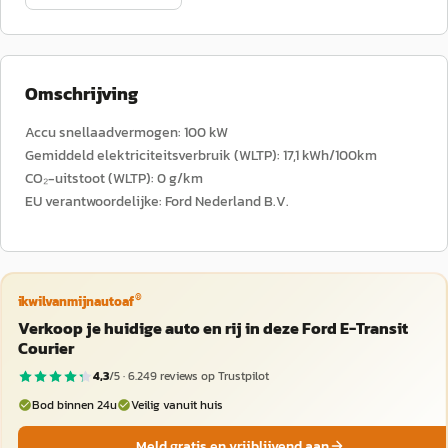
Omschrijving
Accu snellaadvermogen: 100 kW
Gemiddeld elektriciteitsverbruik (WLTP): 17,1 kWh/100km
CO₂-uitstoot (WLTP): 0 g/km
EU verantwoordelijke: Ford Nederland B.V.
®
ikwilvanmijnautoaf
Verkoop je huidige auto en rij in deze Ford E-Transit
Courier
4,3
/5 ·
6.249
reviews op Trustpilot
Bod binnen 24u
Veilig vanuit huis
Meld gratis en vrijblijvend aan