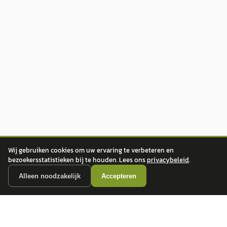
Wij gebruiken cookies om uw ervaring te verbeteren en
bezoekersstatistieken bij te houden. Lees ons
privacybeleid
.
Alleen noodzakelijk
Accepteren
autokopen.nl geeft geen financieel advies en is niet bevoegd om vragen over
financiële producten te beantwoorden. Wij verwijzen door naar erkende, AFM-