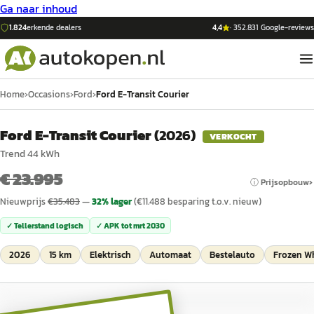
Ga naar inhoud
1.824
erkende dealers
4,4
·
352.831
Google-reviews
Home
›
Occasions
›
Ford
›
Ford E-Transit Courier
Ford E-Transit Courier
(
2026
)
VERKOCHT
Trend 44 kWh
€ 23.995
ⓘ Prijsopbouw
Nieuwprijs
€
35.483
—
32
% lager
(€
11.488
besparing t.o.v. nieuw)
✓ Tellerstand logisch
✓ APK tot
mrt 2030
2026
15 km
Elektrisch
Automaat
Bestelauto
Frozen W