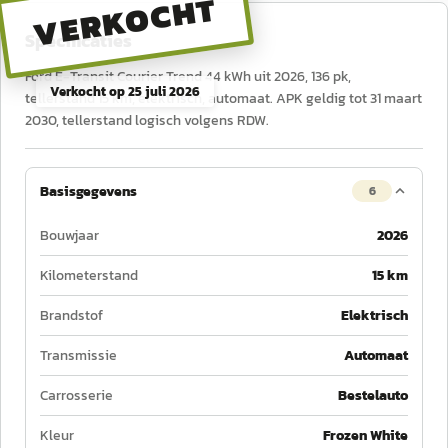
VERKOCHT
Specificaties
Ford E-Transit Courier Trend 44 kWh uit 2026, 136 pk,
Verkocht op
25 juli 2026
tellerstand 15 km, elektrisch, automaat. APK geldig tot 31 maart
2030, tellerstand logisch volgens RDW.
Basisgegevens
6
Bouwjaar
2026
Kilometerstand
15 km
Brandstof
Elektrisch
Transmissie
Automaat
Carrosserie
Bestelauto
Kleur
Frozen White