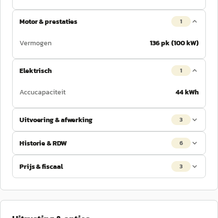
Motor & prestaties
1
Vermogen
136 pk (100 kW)
Elektrisch
1
Accucapaciteit
44 kWh
Uitvoering & afwerking
3
Historie & RDW
6
Prijs & fiscaal
3