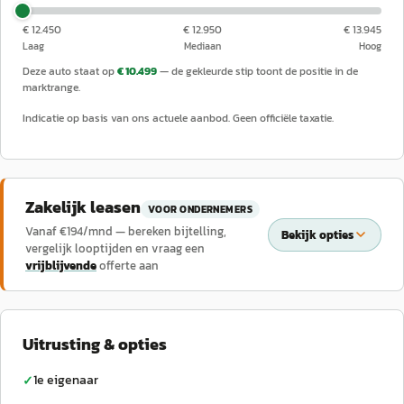
€ 12.450
€ 12.950
€ 13.945
Laag
Mediaan
Hoog
Deze auto staat op
€ 10.499
— de gekleurde stip toont de positie in de
marktrange.
Indicatie op basis van ons actuele aanbod. Geen officiële taxatie.
Zakelijk leasen
VOOR ONDERNEMERS
Vanaf €
194
/mnd — bereken bijtelling,
Bekijk opties
vergelijk looptijden en vraag een
vrijblijvende
offerte aan
Uitrusting & opties
1e eigenaar
✓