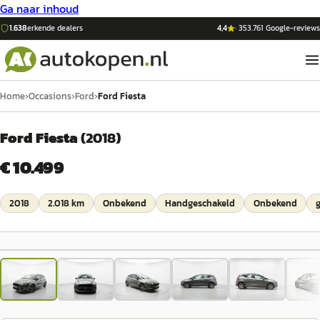
Ga naar inhoud
1.638
erkende dealers
4,4
·
353.761
Google-reviews
Home
›
Occasions
›
Ford
›
Ford Fiesta
Ford Fiesta
(
2018
)
€ 10.499
2018
2.018 km
Onbekend
Handgeschakeld
Onbekend
g
1
/
34