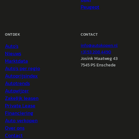
Peugeot
ONTDEK
CONTACT
Auto's
info@
autokopen.nl
+31 53 208 4490
Nieuws
Josink Maatweg 43
Marktdata
7545 PS Enschede
Auto's per regio
Autoprijsindex
Autotrends
Autowijzer
Zakelijk leasen
Private Lease
Financiering
Auto verkopen
Over ons
Contact