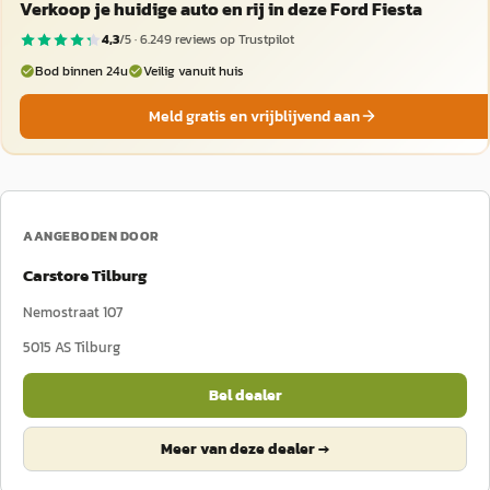
Verkoop je huidige auto en rij in deze Ford Fiesta
4,3
/5 ·
6.249
reviews op Trustpilot
Bod binnen 24u
Veilig vanuit huis
Meld gratis en vrijblijvend aan
AANGEBODEN DOOR
Carstore Tilburg
Nemostraat 107
5015 AS
Tilburg
Bel dealer
Meer van deze dealer →