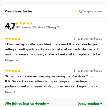
Over deze dealer
Google-reviews
4,7
183
reviews ·
Carstore Tilburg
, Tilburg
2 maanden geleden
“
Alles verliep in alle opzichten uitstekend. Ik kreeg duidelijke
uitleg en nuttig advies. Ze vonden al snel een auto die perfect
aan mijn wensen voldeed, en die ik heel snel kon ophalen. Ik ben
echt heel tevreden over de aankoop en de ervaring bij Carstore
Kasper W.
Tilburg. Bezocht in januari 2026.
”
3 maanden geleden
“
Ik ben zeer tevreden over mijn ervaring met Carstore Tilburg
B.V. De aankoop en afhandeling van mijn auto verliepen
professioneel en toegewijd. Het proces was van begin tot eind
duidelijk, efficiënt en zonder stress. Ik beveel hen van harte aan.
Noah S.
Bezocht in november 2025.
”
Alle
183
reviews op Google →
Dealerpagina →