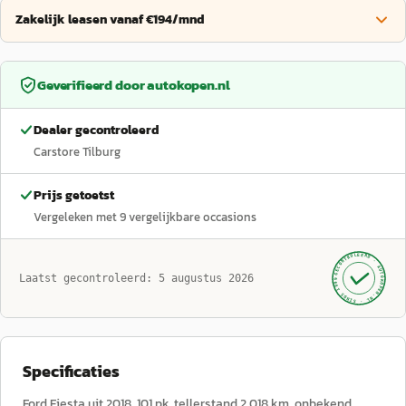
Zakelijk leasen vanaf €194/mnd
Geverifieerd door
autokopen.nl
Dealer gecontroleerd
Carstore Tilburg
Prijs getoetst
Vergeleken met
9
vergelijkbare occasions
GECONTROLEERD ·
AUTOKOPEN.NL
Laatst gecontroleerd:
5 augustus 2026
· SINDS 1999 ·
Specificaties
Ford Fiesta uit 2018, 101 pk, tellerstand 2.018 km, onbekend,