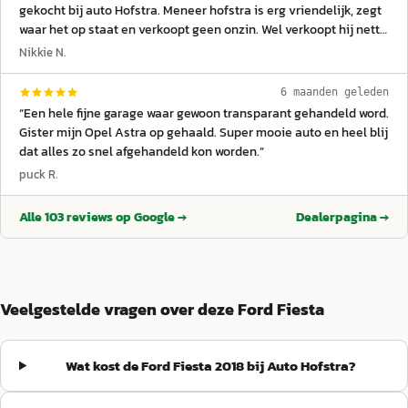
gekocht bij auto Hofstra. Meneer hofstra is erg vriendelijk, zegt
waar het op staat en verkoopt geen onzin. Wel verkoopt hij nette
occasions tegen een hele scherpe prijs.
”
Nikkie N.
6 maanden geleden
“
Een hele fijne garage waar gewoon transparant gehandeld word.
Gister mijn Opel Astra op gehaald. Super mooie auto en heel blij
dat alles zo snel afgehandeld kon worden.
”
puck R.
Alle
103
reviews op Google →
Dealerpagina →
Veelgestelde vragen over deze Ford Fiesta
Wat kost de Ford Fiesta 2018 bij Auto Hofstra?