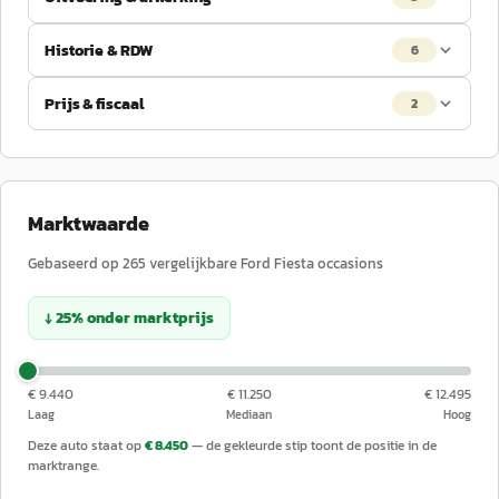
Historie & RDW
6
Prijs & fiscaal
2
Marktwaarde
Gebaseerd op
265
vergelijkbare
Ford
Fiesta
occasions
↓
25
%
onder
marktprijs
€ 9.440
€ 11.250
€ 12.495
Laag
Mediaan
Hoog
Deze auto staat op
€ 8.450
— de gekleurde stip toont de positie in de
marktrange.