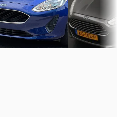
Handgeschakeld
BPO Automotive Holland
· Schijndel
Auto Smidts Roden
· Rode
32 dagen geleden geplaatst
Bekijk aanbieding →
Bekijk aanbieding →
Vergelijk
Vergelijk