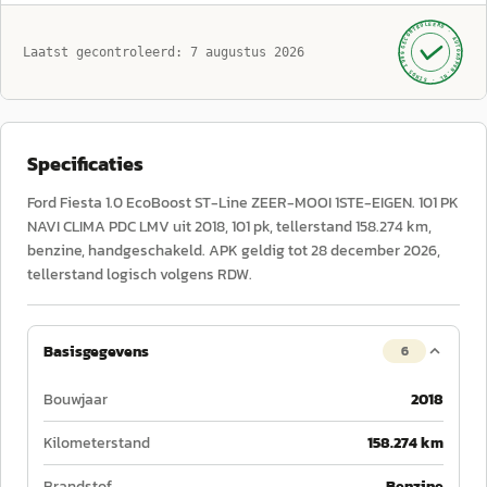
GECONTROLEERD ·
AUTOKOPEN.NL
Laatst gecontroleerd:
7 augustus 2026
· SINDS 1999 ·
Specificaties
Ford Fiesta 1.0 EcoBoost ST-Line ZEER-MOOI 1STE-EIGEN. 101 PK
NAVI CLIMA PDC LMV uit 2018, 101 pk, tellerstand 158.274 km,
benzine, handgeschakeld. APK geldig tot 28 december 2026,
tellerstand logisch volgens RDW.
Basisgegevens
6
Bouwjaar
2018
Kilometerstand
158.274 km
Brandstof
Benzine