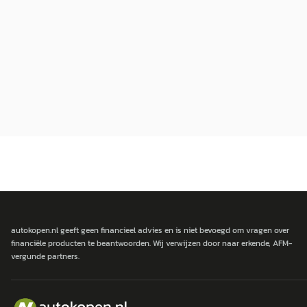
autokopen.nl geeft geen financieel advies en is niet bevoegd om vragen over
financiële producten te beantwoorden. Wij verwijzen door naar erkende, AFM-
vergunde partners.