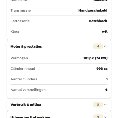
Transmissie
Handgeschakeld
Carrosserie
Hatchback
Kleur
wit
Motor & prestaties
4
Vermogen
101 pk (74 kW)
Cilinderinhoud
998 cc
Aantal cilinders
3
Aantal versnellingen
6
Verbruik & milieu
3
Uitvoering & afwerking
3