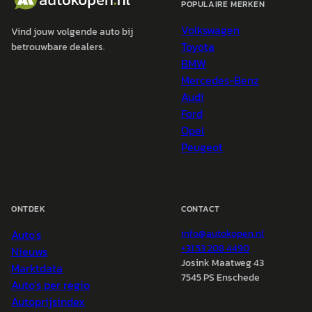
POPULAIRE MERKEN
Volkswagen
Vind jouw volgende auto bij
Toyota
betrouwbare dealers.
BMW
Mercedes-Benz
Audi
Ford
Opel
Peugeot
ONTDEK
CONTACT
Auto's
info@
autokopen.nl
+31 53 208 4490
Nieuws
Josink Maatweg 43
Marktdata
7545 PS Enschede
Auto's per regio
Autoprijsindex