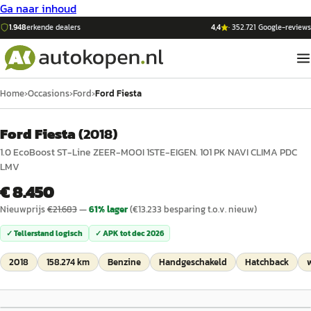
Ga naar inhoud
1.948
erkende dealers
4,4
·
352.721
Google-reviews
Home
›
Occasions
›
Ford
›
Ford Fiesta
Ford Fiesta
(
2018
)
1.0 EcoBoost ST-Line ZEER-MOOI 1STE-EIGEN. 101 PK NAVI CLIMA PDC
LMV
€ 8.450
Nieuwprijs
€
21.683
—
61
% lager
(€
13.233
besparing t.o.v. nieuw)
✓ Tellerstand logisch
✓ APK tot
dec 2026
2018
158.274 km
Benzine
Handgeschakeld
Hatchback
1
/
41