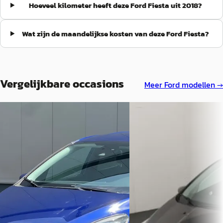
Hoeveel kilometer heeft deze Ford Fiesta uit 2018?
Wat zijn de maandelijkse kosten van deze Ford Fiesta?
Vergelijkbare occasions
Meer
Ford
modellen →
Ford Fiesta
·
2017
B
Ford Fiesta
·
2018
1.1 Trend
1.1 Trend
€ 8.945
€ 6.450
v.a. € 190/mnd
v.a. € 137/mnd
Scherp geprijsd
Scherp geprijsd
2017 · 76.825 km · Benzine ·
Handgeschakeld
2018 · 173.505 km · Benzine