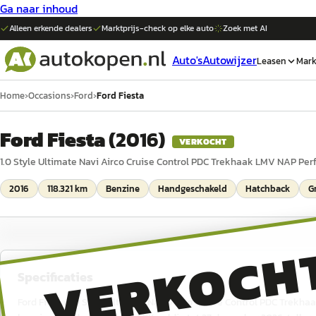
Ga naar inhoud
Alleen erkende dealers
Marktprijs-check op elke
auto
Zoek met AI
Auto's
Autowijzer
Leasen
Mark
Home
›
Occasions
›
Ford
›
Ford Fiesta
Ford Fiesta
(
2016
)
VERKOCHT
1.0 Style Ultimate Navi Airco Cruise Control PDC Trekhaak LMV NAP Pe
2016
118.321 km
Benzine
Handgeschakeld
Hatchback
Gr
VERKOCH
Specificaties
Ford Fiesta 1.0 Style Ultimate Navi Airco Cruise Control PDC Trekha