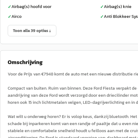
Airbag(s) hoofd voor
Airbag(s) knie
✓
✓
Airco
Anti Blokkeer Sy
✓
✓
Toon alle 39 opties ↓
Omschrijving
Voor de Prijs van €7948 komt de auto met een nieuwe distributie ri
Compact van buiten. Ruim van binnen. Deze Ford Fiesta verpakt d
aandrijving van deze Ford wordt verzorgd door een driecilinder mot
horen ook 15 inch lichtmetalen velgen, LED-dagrijverlichting en in
Wat wilt u onderweg horen? Er is volop keus, dankzij bluetooth. 
schade bij inparkeren komt van een randje of paaltje dat u even ni
stabiele en comfortabele snelheid houdt u feilloos aan met de cruis
airconditioning. De Ford is standaard voorzien van: dashboard met