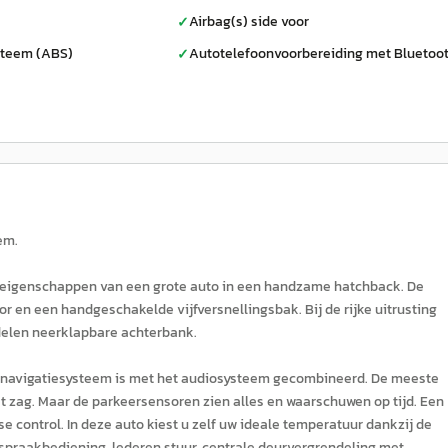
Airbag(s) side voor
✓
steem (ABS)
Autotelefoonvoorbereiding met Bluetoo
✓
em.
e eigenschappen van een grote auto in een handzame hatchback. De
or en een handgeschakelde vijfversnellingsbak. Bij de rijke uitrusting
 delen neerklapbare achterbank.
Het navigatiesysteem is met het audiosysteem gecombineerd. De meeste
et zag. Maar de parkeersensoren zien alles en waarschuwen op tijd. Een
e control. In deze auto kiest u zelf uw ideale temperatuur dankzij de
 spraakbediening, lederen stuur, centrale deurvergrendeling met