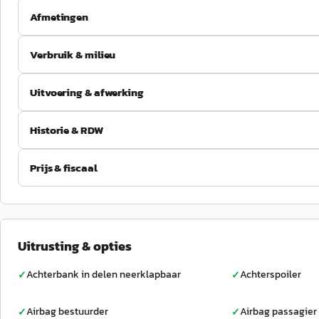
Afmetingen
Verbruik & milieu
Uitvoering & afwerking
Historie & RDW
Prijs & fiscaal
Uitrusting & opties
Achterbank in delen neerklapbaar
Achterspoiler
✓
✓
Airbag bestuurder
Airbag passagier
✓
✓