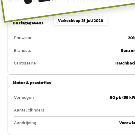
benzine, handgeschakeld. APK geldig tot 27 december 2026, teller
Verkocht op
25 juli 2026
Basisgegevens
Bouwjaar
201
Brandstof
Benzin
Carrosserie
Hatchbac
Motor & prestaties
Vermogen
80 pk (59 kW
Aantal cilinders
Aandrijving
Voorwie