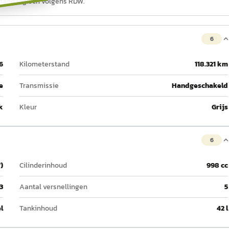
stand logisch volgens RDW.
6
6
Kilometerstand
118.321 km
e
Transmissie
Handgeschakeld
k
Kleur
Grijs
6
)
Cilinderinhoud
998 cc
3
Aantal versnellingen
5
l
Tankinhoud
42 l