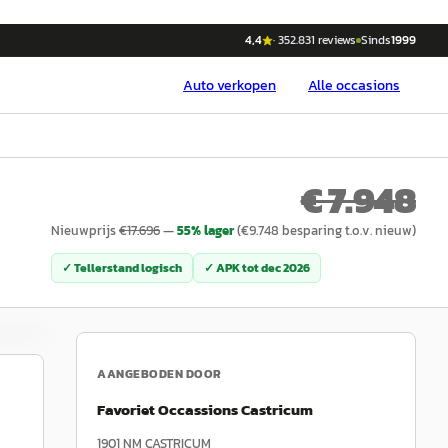
4,4
·
352.831
reviews
Sinds
1999
Auto
verkopen
Alle occasions
€ 7.948
Nieuwprijs
€
17.696
—
55
% lager
(€
9.748
besparing t.o.v. nieuw)
✓ Tellerstand logisch
✓ APK tot
dec 2026
AANGEBODEN DOOR
Favoriet Occassions Castricum
1901 NM
CASTRICUM