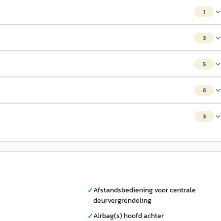
1
3
5
6
3
Afstandsbediening voor centrale
✓
deurvergrendeling
Airbag(s) hoofd achter
✓