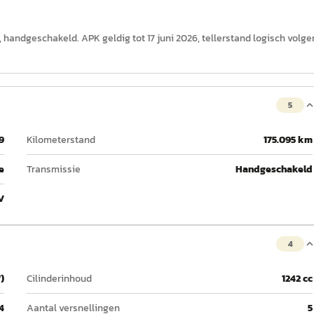
e, handgeschakeld. APK geldig tot 17 juni 2026, tellerstand logisch volge
5
9
Kilometerstand
175.095 km
e
Transmissie
Handgeschakeld
V
4
)
Cilinderinhoud
1242 cc
4
Aantal versnellingen
5