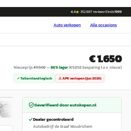
4,4
·
352.887
reviews
Sinds
1999
Auto
verkopen
Alle occasions
€ 1.650
Nieuwprijs
€
11.508
—
86
% lager
(€
9.858
besparing t.o.v. nieuw)
✓ Tellerstand logisch
⚠ APK verlopen (
jun 2026
)
/
20
Geverifieerd door
autokopen.nl
Dealer gecontroleerd
Autobedrijf de Graaf Woudrichem