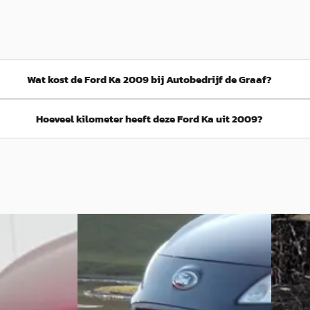
Wat kost de Ford Ka 2009 bij Autobedrijf de Graaf?
Hoeveel kilometer heeft deze Ford Ka uit 2009?
B
Ford 
Ford Ka
·
2011
€ 1.950
.PAKKET/MISTL
1.2 Comfort
Scherp 
€ 1.999
2011 · 1