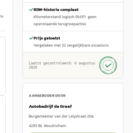
RDW-historie compleet
ns
Kilometerstand logisch (NAP)
· geen
openstaande terugroepacties
Prijs getoetst
Vergeleken met
32
vergelijkbare occasions
GECONTROLEERD ·
AUTOKOPEN.NL
Laatst gecontroleerd:
6 augustus
· SINDS 1999 ·
2026
AANGEBODEN DOOR
Autobedrijf de Graaf
Burgemeester van der Lelystraat 20a
4285 BL
Woudrichem