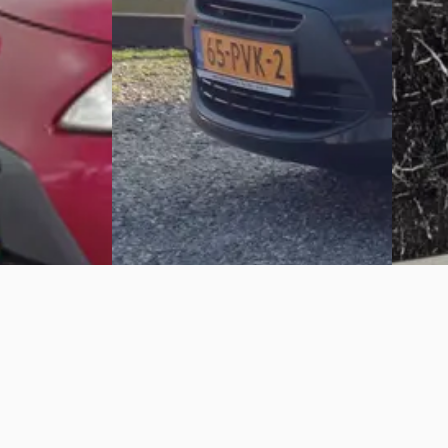
Scherp geprijsd
Handge
zine ·
2011 · 160.200 km · Benzine ·
Digifres
Handgeschakeld
Raamsd
Bekijk 
isterveen
Andco Motive
· Heemskerk
4,8
(
94
)
Bekijk aanbieding →
Vergelijk
Vergelijk