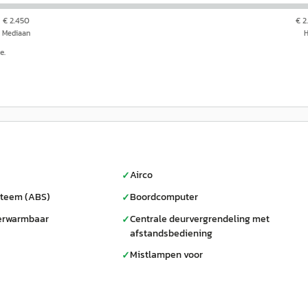
€ 2.450
€ 2
Mediaan
e.
Airco
✓
steem (ABS)
Boordcomputer
✓
verwarmbaar
Centrale deurvergrendeling met
✓
afstandsbediening
Mistlampen voor
✓