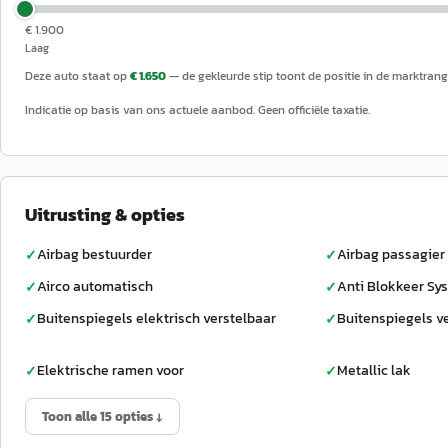
€ 1.900
Laag
Deze auto staat op
€ 1.650
— de gekleurde stip toont de positie in de marktrang
Indicatie op basis van ons actuele aanbod. Geen officiële taxatie.
Uitrusting & opties
Airbag bestuurder
Airbag passagier
✓
✓
Airco automatisch
Anti Blokkeer Sy
✓
✓
Buitenspiegels elektrisch verstelbaar
Buitenspiegels 
✓
✓
Elektrische ramen voor
Metallic lak
✓
✓
Toon alle 15 opties ↓