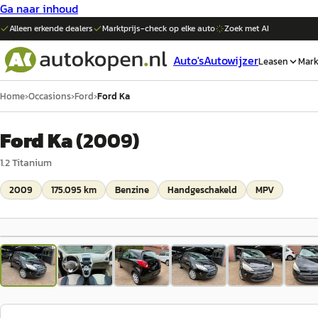
Ga naar inhoud
Alleen erkende dealers
Marktprijs-check op elke
auto
Zoek met AI
Auto's
Autowijzer
Leasen
Mark
Home
›
Occasions
›
Ford
›
Ford Ka
Ford Ka
(
2009
)
1.2 Titanium
2009
175.095 km
Benzine
Handgeschakeld
MPV