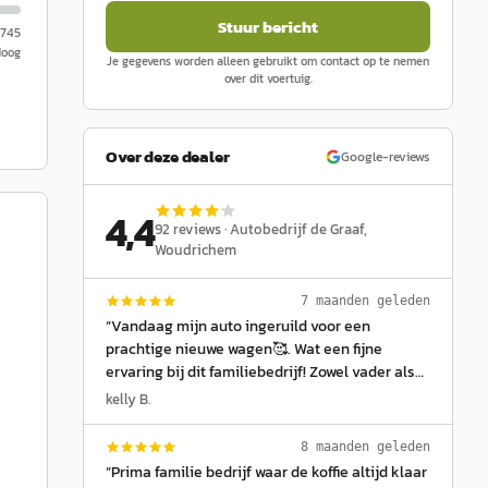
Stuur bericht
.745
Hoog
Je gegevens worden alleen gebruikt om contact op te nemen
over dit voertuig.
Over deze dealer
Google-reviews
4,4
92
reviews ·
Autobedrijf de Graaf
,
Woudrichem
7 maanden geleden
“
Vandaag mijn auto ingeruild voor een
prachtige nieuwe wagen🥰. Wat een fijne
ervaring bij dit familiebedrijf! Zowel vader als
zoon namen alle tijd en gaven me het gevoel
kelly B.
welkom te zijn. Bij het ophalen stond mijn
nieuwe auto zelfs klaar met een strik
8 maanden geleden
erop...Zulke kleine details maken het helemaal
“
Prima familie bedrijf waar de koffie altijd klaar
af. Echte aanrader! 🙌✨
”