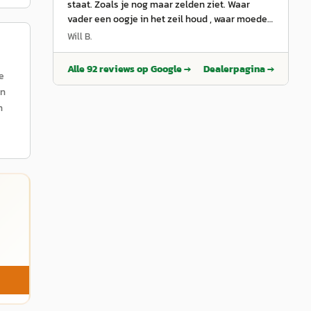
staat. Zoals je nog maar zelden ziet. Waar
vader een oogje in het zeil houd , waar moeder
de administratie doet en de zoons een mooie
Will B.
rolverdeling hebben. Eerlijk en betrouwbaar !
”
Alle
92
reviews op Google →
Dealerpagina →
e
en
n