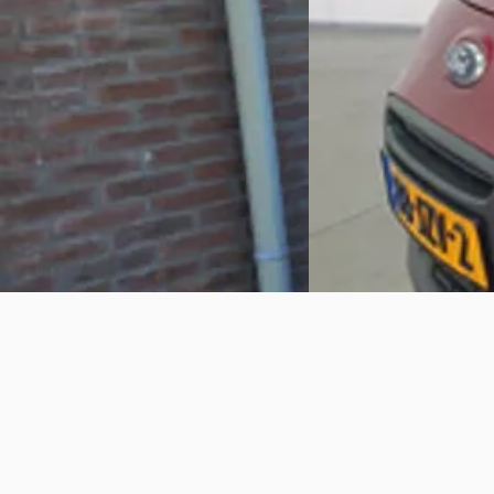
Scherp geprijsd
Scherp geprijsd
2010 · 103.032 km · Benzine ·
2009 · 203.963 km · Ben
Handgeschakeld
Handgeschakeld
Automobielbedrijf Veld
· Kallenkote
Auto Scheepers
· Surhu
Bekijk aanbieding →
4,9
(
20
)
Bekijk aanbieding →
Vergelijk
Vergelijk