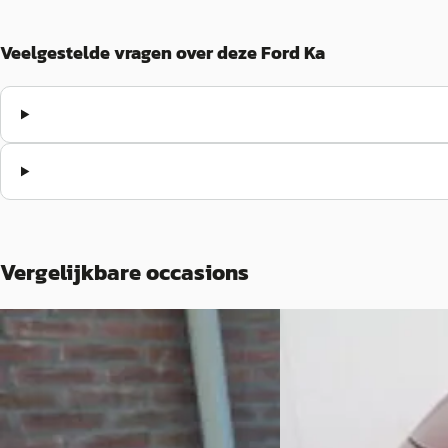
Veelgestelde vragen over deze Ford Ka
Vergelijkbare occasions
B
B
Ford Ka
·
2010
Ford Ka
·
2009
1.2 Limited
1.2 Titanium AIRCO/EL
€ 1.445
€ 1.745