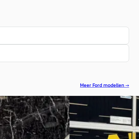
Meer
Ford
modellen →
Ka
·
2011
Ford Ka
·
2011
1.2 Cool & Sound
geprijsd
€ 1.400
67.178 km · Benzine ·
Scherp geprijsd