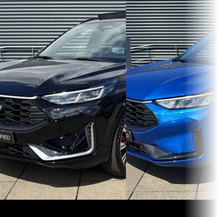
Ford Kuga
·
2025
Ford Kuga
·
2025
2.5 PHEV ST-Line X
2.5 PHEV ST-Line
€ 39.950
€ 33.945
v.a. € 847/mnd
v.a. € 720/mnd
Boven markt
Marktconform
2025 · 43.886 km · Hybride ·
2025 · 40.171 km · Plug-in 
Automaat
Automaat
Hedin Automotive Ford in Naaldwijk
Hedin Automotive Ford in
· Naaldwijk
4,1
(
269
)
· Naaldwijk
4,1
(
269
)
Vandaag geplaatst
Vandaag geplaatst
Bekijk aanbieding →
Bekijk aanbieding →
Vergelijk
Vergelijk