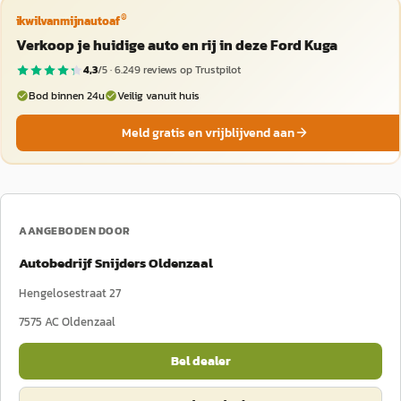
®
ikwilvanmijnautoaf
Verkoop je huidige auto en rij in deze Ford Kuga
4,3
/5 ·
6.249
reviews op Trustpilot
Bod binnen 24u
Veilig vanuit huis
Meld gratis en vrijblijvend aan
AANGEBODEN DOOR
Autobedrijf Snijders Oldenzaal
Hengelosestraat 27
7575 AC
Oldenzaal
Bel dealer