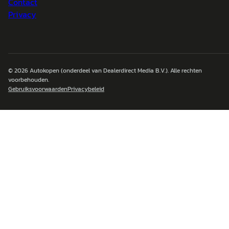
Contact
Privacy
© 2026
Autokopen
(onderdeel van Dealerdirect Media B.V.). Alle rechten
voorbehouden.
Gebruiksvoorwaarden
Privacybeleid