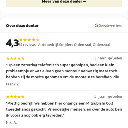
Meer van deze dealer →
Over deze dealer
Google-reviews
4,3
67
reviews ·
Autobedrijf Snijders Oldenzaal
, Oldenzaal
1 jaar geleden
“
Op een zaterdag telefonisch super geholpen, had een klein
probleempje er was alleen geen monteur aanwezig maar toch
hebben zij de moeite genomen om de monteur te bereiken, die
heeft mij op afstand kunnen helpen. Nu op vakantie met het
Frank Z.
geweldige level systeem van HPC👍🏻
”
1 jaar geleden
“
Prettig bedrijf! We hebben hier onlangs een Mitsubishi Colt
tweedehands gekocht. Vriendelijke mensen, en over de auto ben
ik vooralsnog ook erg tevreden.
”
Niki A.