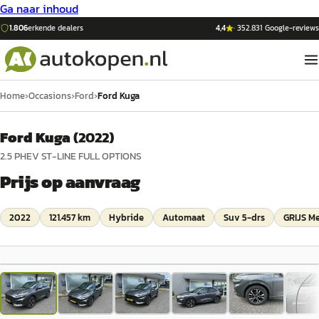
Ga naar inhoud
1.806
erkende dealers
4,4
·
352.831
Google-reviews
Home
›
Occasions
›
Ford
›
Ford Kuga
Ford Kuga
(
2022
)
2.5 PHEV ST-LINE FULL OPTIONS
Prijs op aanvraag
2022
121.457 km
Hybride
Automaat
Suv 5-drs
GRIJS Me
1
/
34