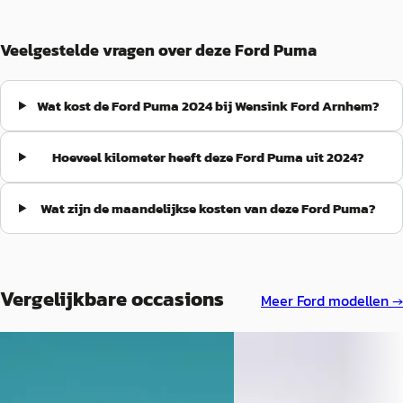
opgelost. Geen standaard klus, maar ze hebben het fantastisch
gedaan. Ik ben echt onder de indruk van de kwaliteit en heel blij
met het resultaat!
”
Veelgestelde vragen over deze Ford Puma
Wat kost de Ford Puma 2024 bij Wensink Ford Arnhem?
Hoeveel kilometer heeft deze Ford Puma uit 2024?
Wat zijn de maandelijkse kosten van deze Ford Puma?
Vergelijkbare occasions
Meer
Ford
modellen →
Ford Puma
·
2024
Ford Puma
·
2022
1.0 EcoBoost Hybrid ST-Line X
1.0 EcoBoost Hybrid ST-Li