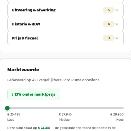
Uitvoering & afwerking
5
Historie & RDW
6
Prijs & fiscaal
3
Marktwaarde
Gebaseerd op
418
vergelijkbare
Ford
Puma
occasions
↓
13
%
onder
marktprijs
€ 25.495
€ 27.945
€ 29.950
Laag
Mediaan
Hoog
Deze auto staat op
€ 24.335
— de gekleurde stip toont de positie in de