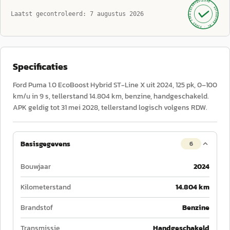
GECONTROLEERD ·
AUTOKOPEN.NL
Laatst gecontroleerd:
7 augustus 2026
· SINDS 1999 ·
Specificaties
Ford Puma 1.0 EcoBoost Hybrid ST-Line X uit 2024, 125 pk, 0–100
km/u in 9 s, tellerstand 14.804 km, benzine, handgeschakeld.
APK geldig tot 31 mei 2028, tellerstand logisch volgens RDW.
Basisgegevens
6
Bouwjaar
2024
Kilometerstand
14.804 km
Brandstof
Benzine
Transmissie
Handgeschakeld