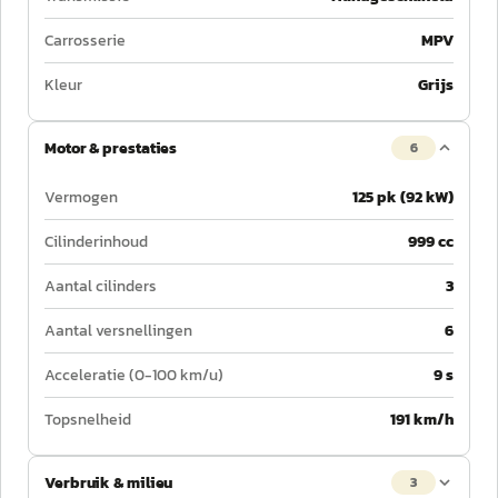
Carrosserie
MPV
Kleur
Grijs
Motor & prestaties
6
Vermogen
125 pk (92 kW)
Cilinderinhoud
999 cc
Aantal cilinders
3
Aantal versnellingen
6
Acceleratie (0-100 km/u)
9 s
Topsnelheid
191 km/h
Verbruik & milieu
3