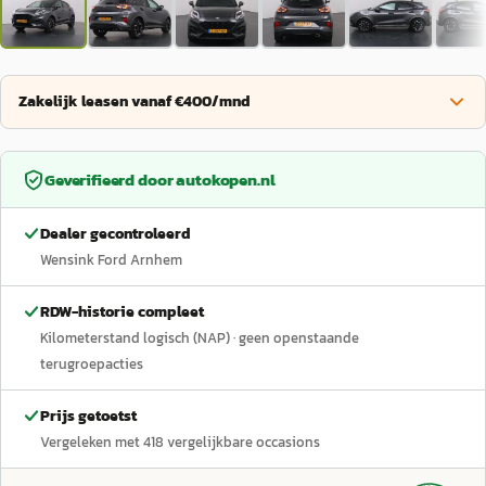
Zakelijk leasen vanaf €400/mnd
Geverifieerd door
autokopen.nl
Dealer gecontroleerd
Wensink Ford Arnhem
RDW-historie compleet
Kilometerstand logisch (NAP)
· geen openstaande
terugroepacties
Prijs getoetst
Vergeleken met
418
vergelijkbare occasions