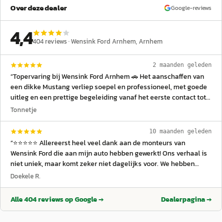
Over deze dealer
Google-reviews
4,4
404
reviews ·
Wensink Ford Arnhem
, Arnhem
2 maanden geleden
“
Topervaring bij Wensink Ford Arnhem 🚗 Het aanschaffen van
een dikke Mustang verliep soepel en professioneel, met goede
uitleg en een prettige begeleiding vanaf het eerste contact tot
de aflevering. De garage maakt een verzorgde en deskundige
Tonnetje
indruk bij onderhoud en servicewerkzaamheden. Ook voor
modellen zoals de Ford Kuga kun je hier goed terecht dankzij de
10 maanden geleden
aanwezige kennis binnen het team. Het personeel is vriendelijk
“
⭐️⭐️⭐️⭐️⭐️ Allereerst heel veel dank aan de monteurs van
en denkt actief mee bij vragen of wensen rondom de auto. Een
Wensink Ford die aan mijn auto hebben gewerkt! Ons verhaal is
offerte wordt helder uitgelegd, waardoor alles transparant en
niet uniek, maar komt zeker niet dagelijks voor. We hebben
overzichtelijk blijft. Tijdens het bezoek kun je rustig genieten
namelijk onze Ford Ranger uit Amerika meegenomen nadat we
Doekele R.
van een kop koffie ☕ terwijl alles netjes geregeld wordt. Een fijne
daar 3 haar hebben gewoond, en bij de RDW-keuring bleek dat
Ford-dealer waar klantvriendelijkheid, service en kwaliteit
hij niet voldeed aan de Nederlandse eisen. Er moesten twee
Alle
404
reviews op Google →
Dealerpagina →
centraal staan 👍
”
dingen aangepast worden: de achter mistlamp en het stadslicht
voor. De garage heeft dit met veel vakmanschap en inzet