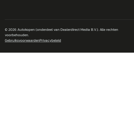
© 2026
Autokopen
(onderdeel van Dealerdirect Media B.V.). Alle rechten
voorbehouden.
Gebruiksvoorwaarden
Privacybeleid