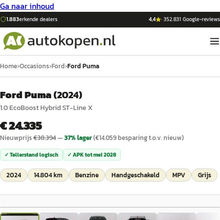
Ga naar inhoud
1.883
erkende dealers
4,4
·
352.831
Google-reviews
Home
›
Occasions
›
Ford
›
Ford Puma
Ford Puma
(
2024
)
1.0 EcoBoost Hybrid ST-Line X
€ 24.335
Nieuwprijs
€
38.394
—
37
% lager
(€
14.059
besparing t.o.v. nieuw)
✓ Tellerstand logisch
✓ APK tot
mei 2028
2024
14.804 km
Benzine
Handgeschakeld
MPV
Grijs
1
/
45