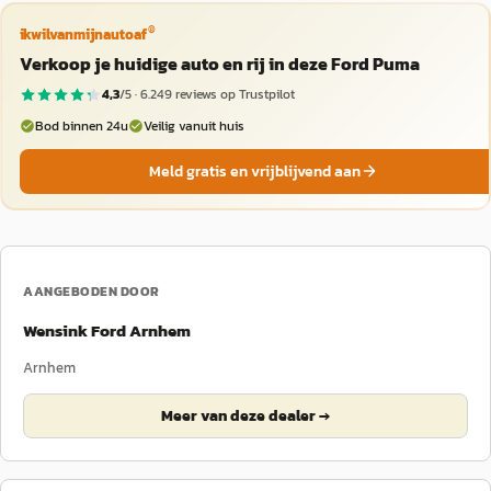
®
ikwilvanmijnautoaf
Verkoop je huidige auto en rij in deze Ford Puma
4,3
/5 ·
6.249
reviews op Trustpilot
Bod binnen 24u
Veilig vanuit huis
Meld gratis en vrijblijvend aan
AANGEBODEN DOOR
Wensink Ford Arnhem
Arnhem
Meer van deze dealer →