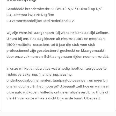
Gemiddeld brandstofverbruik (WLTP): 5,6 l/100km (1 op 17,9)
CO₂-uitstoot (WLTP): 121 g/km
EU verantwoordelijke: Ford Nederland B.V.
Wij zijn Wensink, aangenaam. Bij Wensink bent u altijd welkom.
U kunt bij ons elke dag kiezen uit nieuwe auto's en meer dan
1.500 kwaliteits-occasions tot 8 jaar die stuk voor stuk
professioneel zijn geselecteerd, gecheckt en klaargemaakt
door onze vakmensen. Echt aangenaam rijden noemen we dat.
In onze winkel vindt u alles wat u nodig heeft om zorgeloos te
rijden; verzekering, financiering, leasing,
onderhoudsabonnementen, laadpaaloplossingen, en meer bij
ons vindt u het. En het mooiste? U bepaalt zelf hoe en wanneer
u uw auto wil kopen, volledig online en afgeleverd bij u thuis of
via één van onze winkels dicht bij u in de buurt. U bepaalt.