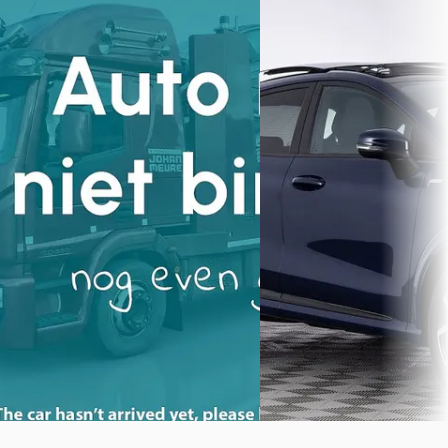
Automaat
€ 24.900
€ 21.990
v.a. € 528/mnd
v.a. € 466/mnd
Marktconform
Scherp geprijsd
2024 · 22.183 km · Benzine ·
Handgeschakeld
2022 · 35.214 km · Benzine 
Automaat
Autobedrijf Johan Meure
·
Purmerend
4,5
(
398
)
Autobedrijf Johan Meure
·
Bekijk aanbieding →
Purmerend
4,5
(
398
)
Bekijk aanbieding →
Vergelijk
Vergelijk