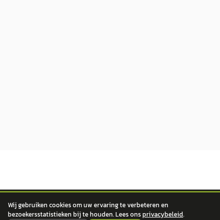
Wij gebruiken cookies om uw ervaring te verbeteren en
bezoekersstatistieken bij te houden. Lees ons
privacybeleid
.
autokopen.nl geeft geen financieel advies en is niet bevoegd om vragen over