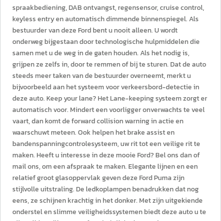
spraakbediening, DAB ontvangst, regensensor, cruise control,
keyless entry en automatisch dimmende binnenspiegel. Als
bestuurder van deze Ford bent u nooit alleen. U wordt
onderweg bijgestaan door technologische hulpmiddelen die
samen met u de weg in de gaten houden. Als het nodig is,
grijpen ze zelfs in, door te remmen of bij te sturen. Dat de auto
steeds meer taken van de bestuurder overneemt, merkt u
bijvoorbeeld aan het systeem voor verkeersbord-detectie in
deze auto. Keep your lane? Het Lane-keeping systeem zorgt er
automatisch voor. Mindert een voorligger onverwachts te veel
vaart, dan komt de forward collision warning in actie en
waarschuwt meteen. Ook helpen het brake assist en
bandenspanningcontrolesysteem, uw rit tot een veilige rit te
maken. Heeft u interesse in deze mooie Ford? Bel ons dan of
mail ons, om een afspraak te maken. Elegante lijnen en een
relatief groot glasoppervlak geven deze Ford Puma zijn
stijlvolle uitstraling. De ledkoplampen benadrukken dat nog
eens, ze schijnen krachtig in het donker. Met zijn uitgekiende
onderstel en slimme veiligheidssystemen biedt deze auto u te