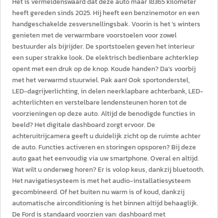
Het is vermeldenswaard dat deze auto maar 18365 kilometer
heeft gereden sinds 2025. Hij heeft een benzinemotor en een
handgeschakelde zesversnellingsbak. Voorin is het 's winters
genieten met de verwarmbare voorstoelen voor zowel
bestuurder als bijrijder. De sportstoelen geven het interieur
een super strakke look. De elektrisch bedienbare achterklep
opent met een druk op de knop. Koude handen? Da's voorbij
met het verwarmd stuurwiel. Pak aan! Ook sportonderstel,
LED-dagrijverlichting, in delen neerklapbare achterbank, LED-
achterlichten en verstelbare lendensteunen horen tot de
voorzieningen op deze auto. Altijd de benodigde functies in
beeld? Het digitale dashboard zorgt ervoor. De
achteruitrijcamera geeft u duidelijk zicht op de ruimte achter
de auto. Functies activeren en storingen opsporen? Bij deze
auto gaat het eenvoudig via uw smartphone. Overal en altijd.
Wat wilt u onderweg horen? Er is volop keus, dankzij bluetooth.
Het navigatiesysteem is met het audio-installatiesysteem
gecombineerd. Of het buiten nu warm is of koud, dankzij
automatische airconditioning is het binnen altijd behaaglijk.
De Ford is standaard voorzien van: dashboard met