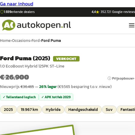
Ga naar inhoud
1.939
erkende dealers
4,4
·
352.721
Google-reviews
Home
›
Occasions
›
Ford
›
Ford Puma
Ford Puma
(
2025
)
VERKOCHT
1.0 EcoBoost Hybrid 125PK ST-Line
€ 26.900
ⓘ Prijsopbouw
Nieuwprijs
€
36.465
—
26
% lager
(€
9.565
besparing t.o.v. nieuw)
✓ Tellerstand logisch
✓ APK tot
feb 2029
2025
19.967 km
Hybride
Handgeschakeld
Suv
Fantasti