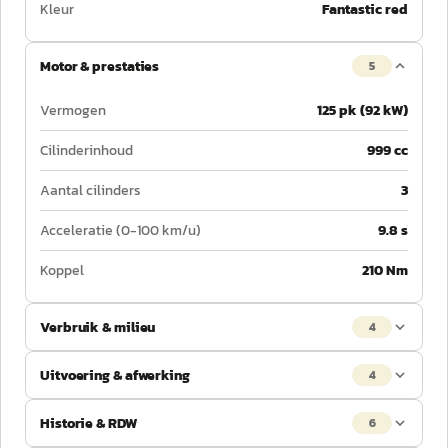
Kleur
Fantastic red
Motor & prestaties
5
Vermogen
125 pk (92 kW)
Cilinderinhoud
999 cc
Aantal cilinders
3
Acceleratie (0-100 km/u)
9.8 s
Koppel
210 Nm
Verbruik & milieu
4
Uitvoering & afwerking
4
Historie & RDW
6