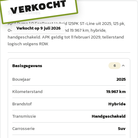
VERKOCHT
Specificaties
Ford Puma 1.0 EcoBoost Hybrid 125PK ST-Line uit 2025, 125 pk,
Verkocht op
9 juli 2026
0–100 km/u in 9,8 s, tellerstand 19.967 km, hybride,
handgeschakeld. APK geldig tot 11 februari 2029, tellerstand
logisch volgens RDW.
Basisgegevens
6
Bouwjaar
2025
Kilometerstand
19.967 km
Brandstof
Hybride
Transmissie
Handgeschakeld
Carrosserie
Suv