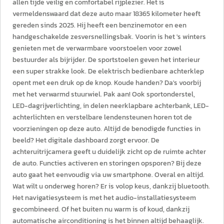
allen tijde veilig en comfortabel rijplezier. Het is
vermeldenswaard dat deze auto maar 18365 kilometer heeft
gereden sinds 2025. Hij heeft een benzinemotor en een
handgeschakelde zesversnellingsbak. Voorin is het 's winters
genieten met de verwarmbare voorstoelen voor zowel
bestuurder als bijrijder. De sportstoelen geven het interieur
een super strakke look. De elektrisch bedienbare achterklep
opent met een druk op de knop. Koude handen? Da's voorbij
met het verwarmd stuurwiel. Pak aan! Ook sportonderstel,
LED-dagrijverlichting, in delen neerklapbare achterbank, LED-
achterlichten en verstelbare lendensteunen horen tot de
voorzieningen op deze auto. Altijd de benodigde functies in
beeld? Het digitale dashboard zorgt ervoor. De
achteruitrijcamera geeft u duidelijk zicht op de ruimte achter
de auto. Functies activeren en storingen opsporen? Bij deze
auto gaat het eenvoudig via uw smartphone. Overal en altijd.
Wat wilt u onderweg horen? Er is volop keus, dankzij bluetooth.
Het navigatiesysteem is met het audio-installatiesysteem
gecombineerd. Of het buiten nu warm is of koud, dankzij
automatische airconditioning is het binnen altijd behaaglijk.