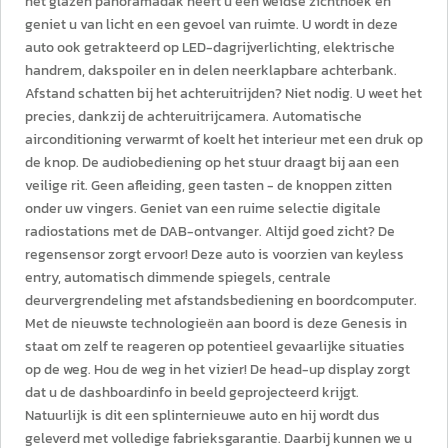
het glazen panoramadak heeft u een weidse zichthoek en
geniet u van licht en een gevoel van ruimte. U wordt in deze
auto ook getrakteerd op LED-dagrijverlichting, elektrische
handrem, dakspoiler en in delen neerklapbare achterbank.
Afstand schatten bij het achteruitrijden? Niet nodig. U weet het
precies, dankzij de achteruitrijcamera. Automatische
airconditioning verwarmt of koelt het interieur met een druk op
de knop. De audiobediening op het stuur draagt bij aan een
veilige rit. Geen afleiding, geen tasten - de knoppen zitten
onder uw vingers. Geniet van een ruime selectie digitale
radiostations met de DAB-ontvanger. Altijd goed zicht? De
regensensor zorgt ervoor! Deze auto is voorzien van keyless
entry, automatisch dimmende spiegels, centrale
deurvergrendeling met afstandsbediening en boordcomputer.
Met de nieuwste technologieën aan boord is deze Genesis in
staat om zelf te reageren op potentieel gevaarlijke situaties
op de weg. Hou de weg in het vizier! De head-up display zorgt
dat u de dashboardinfo in beeld geprojecteerd krijgt.
Natuurlijk is dit een splinternieuwe auto en hij wordt dus
geleverd met volledige fabrieksgarantie. Daarbij kunnen we u