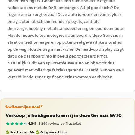
onder uw vingers. Geniet van een ruime selectie digitale
radiostations met de DAB-ontvanger. Altijd goed zicht? De
regensensor zorgt ervoor! Deze auto is voorzien van keyless
entry, automatisch dimmende spiegels, centrale
deurvergrendeling met afstandsbediening en boordcomputer.
Met de nieuwste technologieën aan boord is deze Genesis in
staat om zelf te reageren op potentieel gevaarlijke situaties
op de weg. Hou de weg in het vizier! De head-up display zorgt
dat u de dashboardinfo in beeld geprojecteerd krijgt.
Natuurlijk is dit een splinternieuwe auto en hij wordt dus
geleverd met volledige fabrieksgarantie. Daarbij kunnen we u
verschillende gunstige financieringsvormen aanbieden.
®
ikwilvanmijnautoaf
Verkoop je huidige auto en rij in deze Genesis GV70
4,3
/5 ·
6.249
reviews op Trustpilot
Bod binnen 24u
Veilig vanuit huis