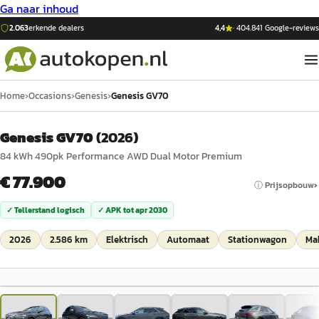
Ga naar inhoud
2.063
erkende dealers
4,4
·
404.841
Google-reviews
Home
›
Occasions
›
Genesis
›
Genesis GV70
Genesis GV70
(
2026
)
84 kWh 490pk Performance AWD Dual Motor Premium
€ 77.900
ⓘ Prijsopbouw
✓ Tellerstand logisch
✓ APK tot
apr 2030
2026
2.586 km
Elektrisch
Automaat
Stationwagon
Mak
1
/
34