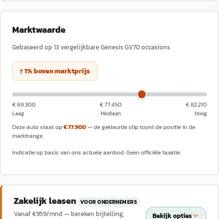
Marktwaarde
Gebaseerd op
13
vergelijkbare
Genesis
GV70
occasions
↑
1
%
boven
marktprijs
€ 69.300
€ 77.450
€ 82.210
Laag
Mediaan
Hoog
Deze auto staat op
€ 77.900
— de gekleurde stip toont de positie in de
marktrange.
Indicatie op basis van ons actuele aanbod. Geen officiële taxatie.
Zakelijk leasen
VOOR ONDERNEMERS
Vanaf €
959
/mnd — bereken bijtelling,
Bekijk opties