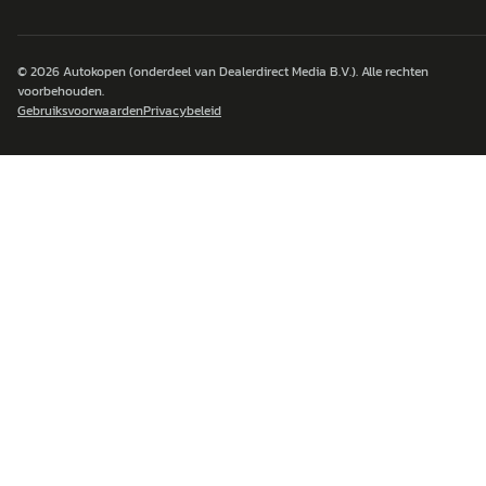
© 2026
Autokopen
(onderdeel van Dealerdirect Media B.V.). Alle rechten
voorbehouden.
Gebruiksvoorwaarden
Privacybeleid