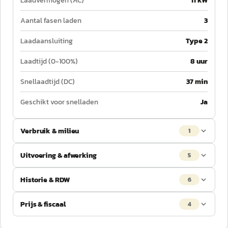
Laadvermogen (AC)
11 kW
Aantal fasen laden
3
Laadaansluiting
Type 2
Laadtijd (0-100%)
8 uur
Snellaadtijd (DC)
37 min
Geschikt voor snelladen
Ja
Verbruik & milieu
1
Uitvoering & afwerking
5
Historie & RDW
6
Prijs & fiscaal
4