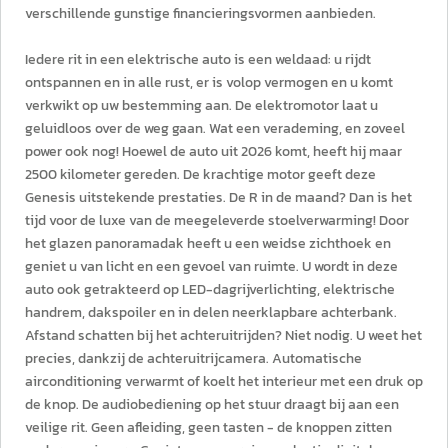
verschillende gunstige financieringsvormen aanbieden.
Iedere rit in een elektrische auto is een weldaad: u rijdt
ontspannen en in alle rust, er is volop vermogen en u komt
verkwikt op uw bestemming aan. De elektromotor laat u
geluidloos over de weg gaan. Wat een verademing, en zoveel
power ook nog! Hoewel de auto uit 2026 komt, heeft hij maar
2500 kilometer gereden. De krachtige motor geeft deze
Genesis uitstekende prestaties. De R in de maand? Dan is het
tijd voor de luxe van de meegeleverde stoelverwarming! Door
het glazen panoramadak heeft u een weidse zichthoek en
geniet u van licht en een gevoel van ruimte. U wordt in deze
auto ook getrakteerd op LED-dagrijverlichting, elektrische
handrem, dakspoiler en in delen neerklapbare achterbank.
Afstand schatten bij het achteruitrijden? Niet nodig. U weet het
precies, dankzij de achteruitrijcamera. Automatische
airconditioning verwarmt of koelt het interieur met een druk op
de knop. De audiobediening op het stuur draagt bij aan een
veilige rit. Geen afleiding, geen tasten - de knoppen zitten