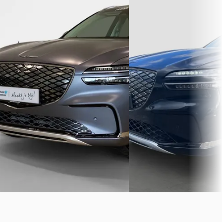
Luxury 84 kWh
€ 69.300
€ 89.900
v.a. € 1.469/mnd
v.a. € 1.906/mnd
Marktconform
Boven markt
2026 · 15 km · Elektrisch 
2026 · 10 km · Elektrisch · Automaat
Broekhuis Genesis Almer
Genesis Rotterdam
· Barendrecht
Bekijk aanbieding →
25 dagen geleden geplaatst
Vergelijk
Bekijk aanbieding →
Vergelijk