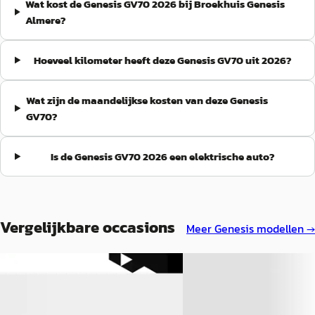
Wat kost de Genesis GV70 2026 bij Broekhuis Genesis
Almere?
Hoeveel kilometer heeft deze Genesis GV70 uit 2026?
Wat zijn de maandelijkse kosten van deze Genesis
GV70?
Is de Genesis GV70 2026 een elektrische auto?
Vergelijkbare occasions
Meer
Genesis
modellen →
NIEUW
EV
A
EV
A
Genesis GV70
·
2026
Genesis GV70
·
2026
84 kWh 490pk AWD First E