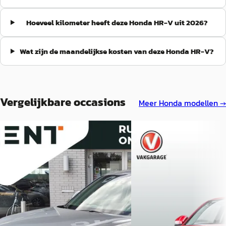
Hoeveel kilometer heeft deze Honda HR-V uit 2026?
Wat zijn de maandelijkse kosten van deze Honda HR-V?
Vergelijkbare occasions
Meer
Honda
modellen →
Nieuw binnen
Honda HR-V
·
2022
C
1.5 Full Hybrid Advance A
Honda HR-V
·
2026
€ 28.999
1.5 e:HEV Advance
v.a. € 615/mnd
€ 41.465
Marktconform
v.a. € 879/mnd