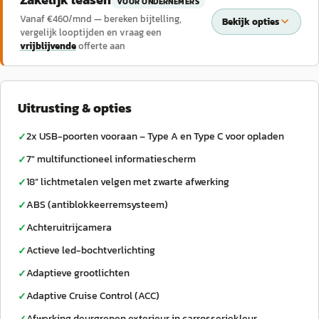
VOOR ONDERNEMERS
Vanaf €
460
/mnd — bereken bijtelling,
Bekijk opties
vergelijk looptijden en vraag een
vrijblijvende
offerte aan
Uitrusting & opties
2x USB-poorten vooraan – Type A en Type C voor opladen
✓
7" multifunctioneel informatiescherm
✓
18” lichtmetalen velgen met zwarte afwerking
✓
ABS (antiblokkeerremsysteem)
✓
Achteruitrijcamera
✓
Actieve led-bochtverlichting
✓
Adaptieve grootlichten
✓
Adaptive Cruise Control (ACC)
✓
Afwerking deurgrepen exterieur in carrosseriekleur