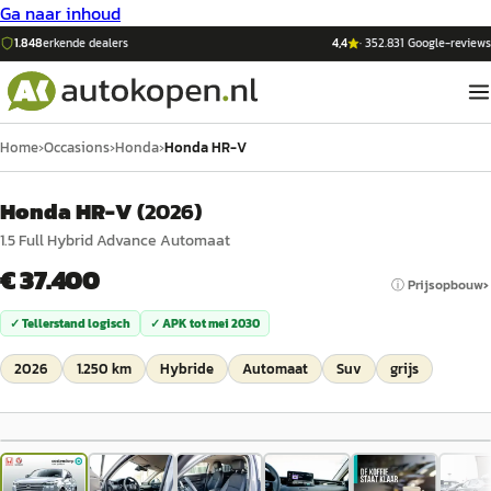
Ga naar inhoud
1.848
erkende dealers
4,4
·
352.831
Google-reviews
Home
›
Occasions
›
Honda
›
Honda HR-V
Honda HR-V
(
2026
)
1.5 Full Hybrid Advance Automaat
€ 37.400
ⓘ Prijsopbouw
✓ Tellerstand logisch
✓ APK tot
mei 2030
2026
1.250 km
Hybride
Automaat
Suv
grijs
1
/
43