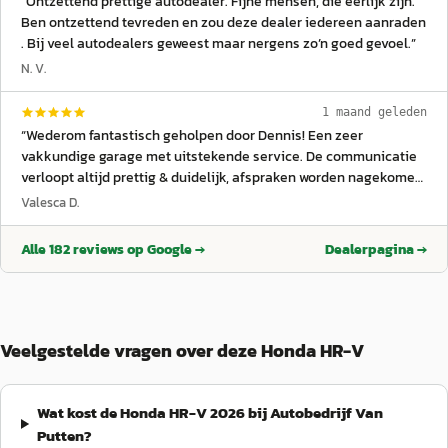
“
Ontzettend prettige autodealer. Fijne mensen, die eerlijk zijn.
Ben ontzettend tevreden en zou deze dealer iedereen aanraden
. Bij veel autodealers geweest maar nergens zo’n goed gevoel.
”
N. V.
1 maand geleden
“
Wederom fantastisch geholpen door Dennis! Een zeer
vakkundige garage met uitstekende service. De communicatie
verloopt altijd prettig & duidelijk, afspraken worden nagekomen
en de prijzen zijn eerlijk en transparant. Je merkt dat
Valesca D.
klanttevredenheid hier hoog in het vaandel staat. Met
vertrouwen breng ik mijn auto hier naartoe. Zeker een aanrader
Alle
182
reviews op Google →
Dealerpagina →
en tot de volgende keer!
”
Veelgestelde vragen over deze Honda HR-V
Wat kost de Honda HR-V 2026 bij Autobedrijf Van
Putten?