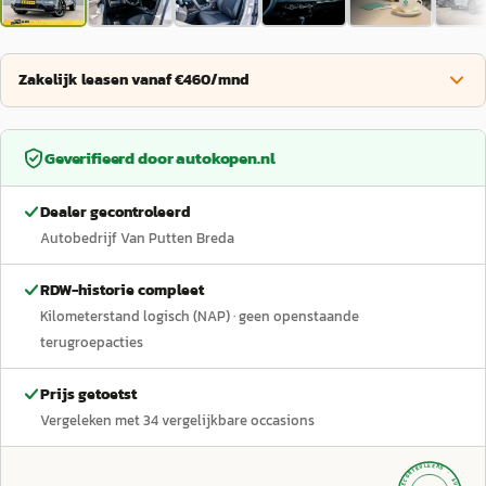
Zakelijk leasen vanaf €460/mnd
Geverifieerd door
autokopen.nl
Dealer gecontroleerd
Autobedrijf Van Putten Breda
RDW-historie compleet
Kilometerstand logisch (NAP)
· geen openstaande
terugroepacties
Prijs getoetst
Vergeleken met
34
vergelijkbare occasions
GECONTROLEERD ·