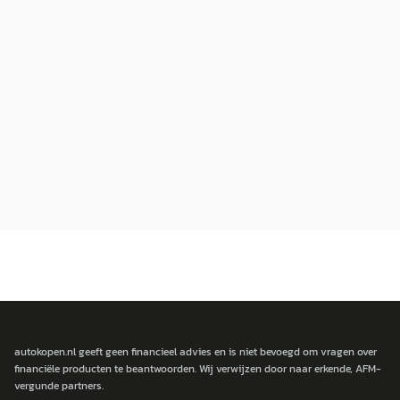
autokopen.nl geeft geen financieel advies en is niet bevoegd om vragen over
financiële producten te beantwoorden. Wij verwijzen door naar erkende, AFM-
vergunde partners.