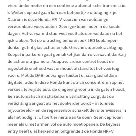
viercilinder motor en een continue automatische transmissie.
's Winters op pad gaan kan een behoorlijke uitdaging zijn.
Daarom is deze Honda HR-V voorzien van weldadige
verwarmbare voorstoelen. Geen gekleum meer in de koude
dagen. Het verwarmd stuurwiel voelt als een weldaad na het
ijskrabben. Tot de uitrusting behoren ook LED koplampen,
donker getint glas achter en elektrische stuurbekrachtiging.
Soepel inparkeren gaat gemakkelijker dan u verwacht dankzij
de achteruitrijcamera. Adaptive cruise control houdt de
ingestelde snelheid vast en houdt afstand tot het voertuig
voor u. Met de DAB-ontvanger luistert u naar glasheldere
digitale radio. In deze Honda kunt u zich concentreren op het
verkeer, terwijl de auto de omgeving voor u in de gaten houdt.
Een automatisch inschakelbare verlichting zorgt dat de
verlichting aangaat als het donkerder wordt - in tunnels
bijvoorbeeld - en de regensensor schakelt de ruitenwissers in
als het nodig is. U hoeft er niets aan te doen. Geen capriolen
meer als u met armen vol de auto moet openen. De keyless
entry heeft u al herkend en ontgrendelt de Honda HR-V