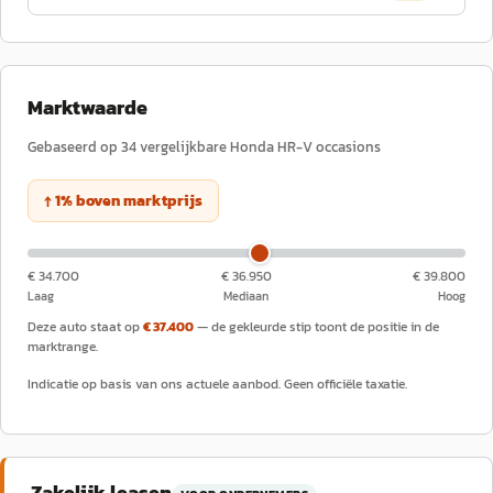
Marktwaarde
Gebaseerd op
34
vergelijkbare
Honda
HR-V
occasions
↑
1
%
boven
marktprijs
€ 34.700
€ 36.950
€ 39.800
Laag
Mediaan
Hoog
Deze auto staat op
€ 37.400
— de gekleurde stip toont de positie in de
marktrange.
Indicatie op basis van ons actuele aanbod. Geen officiële taxatie.
Zakelijk leasen