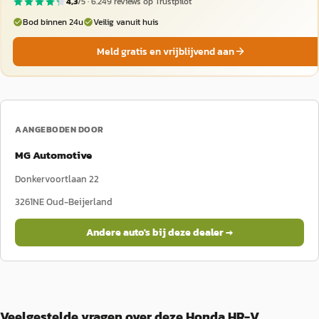
4,3
/5 ·
6.249
reviews op Trustpilot
Bod binnen 24u
Veilig vanuit huis
Meld gratis en vrijblijvend aan
AANGEBODEN DOOR
MG Automotive
Donkervoortlaan 22
3261NE
Oud-Beijerland
Andere auto's bij deze dealer →
Veelgestelde vragen over deze Honda HR-V