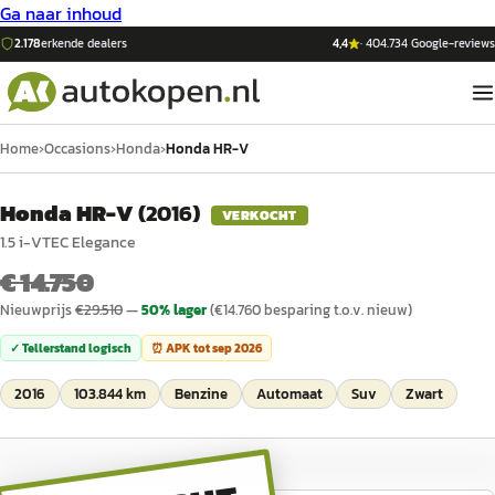
Ga naar inhoud
2.178
erkende dealers
4,4
·
404.734
Google-reviews
Home
›
Occasions
›
Honda
›
Honda HR-V
Honda HR-V
(
2016
)
VERKOCHT
1.5 i-VTEC Elegance
€ 14.750
Nieuwprijs
€
29.510
—
50
% lager
(€
14.760
besparing t.o.v. nieuw)
✓ Tellerstand logisch
⏰ APK tot
sep 2026
2016
103.844 km
Benzine
Automaat
Suv
Zwart