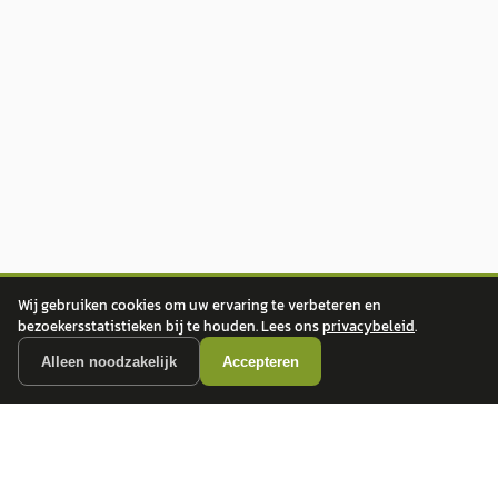
Wij gebruiken cookies om uw ervaring te verbeteren en
bezoekersstatistieken bij te houden. Lees ons
privacybeleid
.
Alleen noodzakelijk
Accepteren
autokopen.nl geeft geen financieel advies en is niet bevoegd om vragen over
financiële producten te beantwoorden. Wij verwijzen door naar erkende, AFM-
vergunde partners.