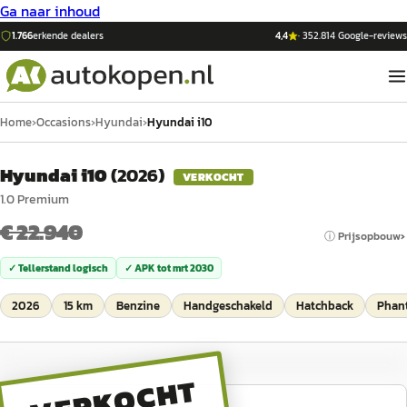
Ga naar inhoud
1.766
erkende dealers
4,4
·
352.814
Google-reviews
Home
›
Occasions
›
Hyundai
›
Hyundai i10
Hyundai i10
(
2026
)
VERKOCHT
1.0 Premium
€ 22.940
ⓘ Prijsopbouw
✓ Tellerstand logisch
✓ APK tot
mrt 2030
2026
15 km
Benzine
Handgeschakeld
Hatchback
Phant
VERKOCHT