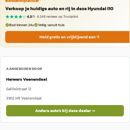
ikwilvanmijnautoaf
Verkoop je huidige auto en rij in deze Hyundai i10
4,3
/5 ·
6.249
reviews op Trustpilot
Bod binnen 24u
Veilig vanuit huis
Meld gratis en vrijblijvend aan
AANGEBODEN DOOR
Herwers Veenendaal
Galileistraat 12
3902 HR
Veenendaal
Andere auto's bij deze dealer →