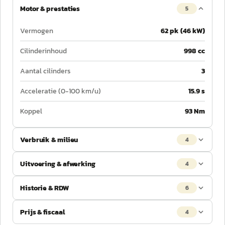
Motor & prestaties
5
Vermogen
62 pk (46 kW)
Cilinderinhoud
998 cc
Aantal cilinders
3
Acceleratie (0-100 km/u)
15.9 s
Koppel
93 Nm
Verbruik & milieu
4
Uitvoering & afwerking
4
Historie & RDW
6
Prijs & fiscaal
4