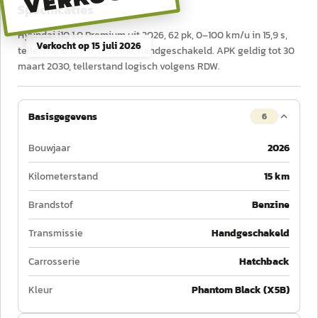
Specificaties
Hyundai i10 1.0 Premium uit 2026, 62 pk, 0–100 km/u in 15,9 s,
Verkocht op
15 juli 2026
tellerstand 15 km, benzine, handgeschakeld. APK geldig tot 30
maart 2030, tellerstand logisch volgens RDW.
Basisgegevens
6
Bouwjaar
2026
Kilometerstand
15 km
Brandstof
Benzine
Transmissie
Handgeschakeld
Carrosserie
Hatchback
Kleur
Phantom Black (X5B)