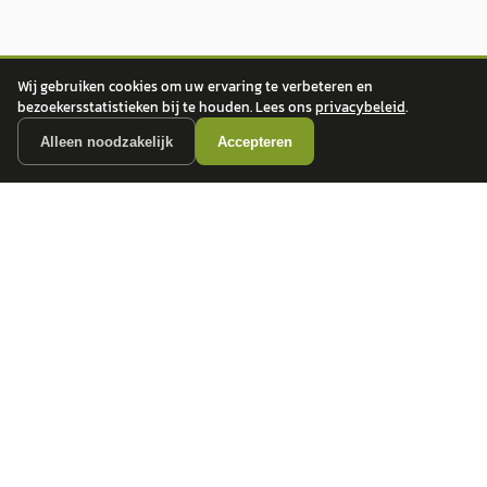
Wij gebruiken cookies om uw ervaring te verbeteren en
bezoekersstatistieken bij te houden. Lees ons
privacybeleid
.
Alleen noodzakelijk
Accepteren
autokopen.nl geeft geen financieel advies en is niet bevoegd om vragen over
financiële producten te beantwoorden. Wij verwijzen door naar erkende, AFM-
vergunde partners.
POPULAIRE MERKEN
Volkswagen
Vind jouw volgende auto bij
Toyota
betrouwbare dealers.
BMW
Mercedes-Benz
Audi