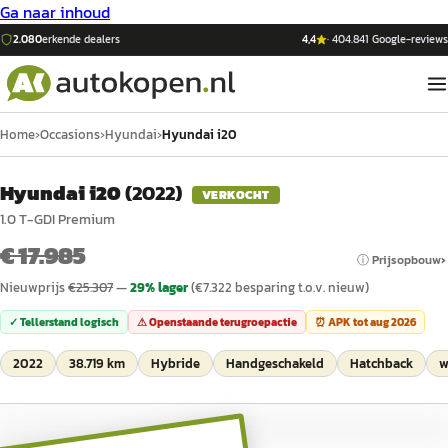
Ga naar inhoud
2.080
erkende dealers
4,4
·
404.841
Google-reviews
Home
›
Occasions
›
Hyundai
›
Hyundai i20
Hyundai i20
(
2022
)
VERKOCHT
1.0 T-GDI Premium
€ 17.985
ⓘ Prijsopbouw
Nieuwprijs
€
25.307
—
29
% lager
(€
7.322
besparing t.o.v. nieuw)
✓ Tellerstand logisch
⚠ Openstaande terugroepactie
⏰ APK tot
aug 2026
2022
38.719 km
Hybride
Handgeschakeld
Hatchback
w