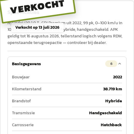
VERKOCHT
Specificaties
Hyundai i20 1.0 T-GDI Premium uit 2022, 99 pk, 0–100 km/u in
Verkocht op
13 juli 2026
10,4 s, tellerstand 38.719 km, hybride, handgeschakeld. APK
geldig tot 16 augustus 2026, tellerstand logisch volgens RDW,
openstaande terugroepactie — controleer bij dealer.
Basisgegevens
6
Bouwjaar
2022
Kilometerstand
38.719 km
Brandstof
Hybride
Transmissie
Handgeschakeld
Carrosserie
Hatchback