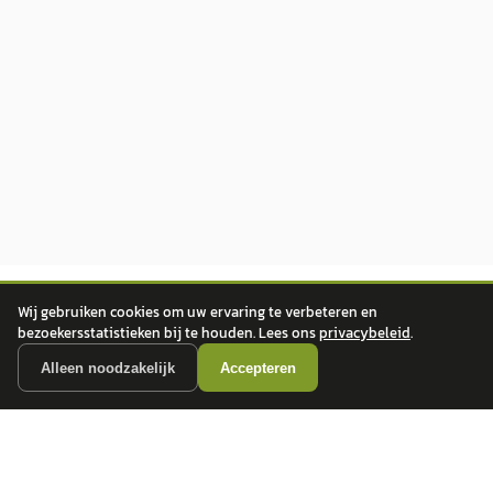
Wij gebruiken cookies om uw ervaring te verbeteren en
bezoekersstatistieken bij te houden. Lees ons
privacybeleid
.
Alleen noodzakelijk
Accepteren
autokopen.nl geeft geen financieel advies en is niet bevoegd om vragen over
financiële producten te beantwoorden. Wij verwijzen door naar erkende, AFM-
vergunde partners.