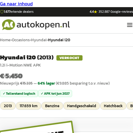
Ga naar inhoud
1.677
erkende dealers
4,4
·
352.887
Google-reviews
Home
›
Occasions
›
Hyundai
›
Hyundai i20
Hyundai i20
(
2013
)
VERKOCHT
1.2i i-Motion NWE APK
€ 5.450
Nieuwprijs
€
15.335
—
64
% lager
(€
9.885
besparing t.o.v. nieuw)
✓ Tellerstand logisch
✓ APK tot
jun 2027
2013
117.659 km
Benzine
Handgeschakeld
Hatchback
B