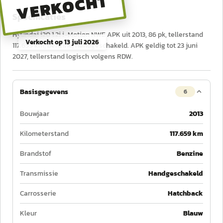
VERKOCHT
Specificaties
Hyundai i20 1.2i i-Motion NWE APK uit 2013, 86 pk, tellerstand
Verkocht op
13 juli 2026
117.659 km, benzine, handgeschakeld. APK geldig tot 23 juni
2027, tellerstand logisch volgens RDW.
Basisgegevens
6
Bouwjaar
2013
Kilometerstand
117.659 km
Brandstof
Benzine
Transmissie
Handgeschakeld
Carrosserie
Hatchback
Kleur
Blauw