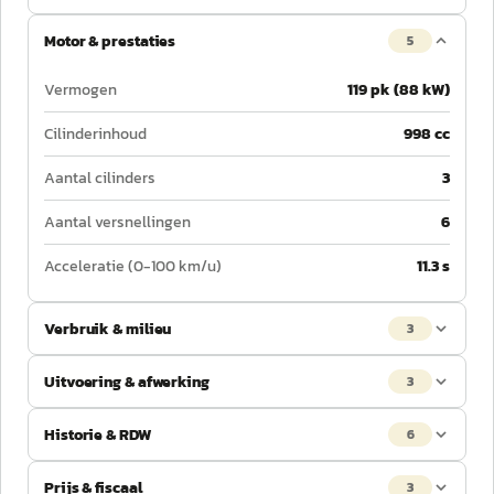
Motor & prestaties
5
Vermogen
119 pk (88 kW)
Cilinderinhoud
998 cc
Aantal cilinders
3
Aantal versnellingen
6
Acceleratie (0-100 km/u)
11.3 s
Verbruik & milieu
3
Uitvoering & afwerking
3
Historie & RDW
6
Prijs & fiscaal
3