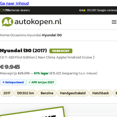
Ga naar inhoud
1.799
erkende dealers
4,4
·
352.831
Google-reviews
Home
›
Occasions
›
Hyundai
›
Hyundai i30
Hyundai i30
(
2017
)
VERKOCHT
1.0 T-GDI First Edition [ Navi Clima Apple/Android Cruise ]
€ 9.945
Nieuwprijs
€
25.370
—
61
% lager
(€
15.425
besparing t.o.v. nieuw)
✈ Geïmporteerd
✓ APK tot
jun 2027
2017
139.502 km
Benzine
Handgeschakeld
Hatchback