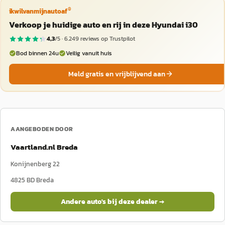
®
ikwilvanmijnautoaf
Verkoop je huidige auto en rij in deze Hyundai i30
4,3
/5 ·
6.249
reviews op Trustpilot
Bod binnen 24u
Veilig vanuit huis
Meld gratis en vrijblijvend aan
AANGEBODEN DOOR
Vaartland.nl Breda
Konijnenberg 22
4825 BD
Breda
Andere auto's bij deze dealer →