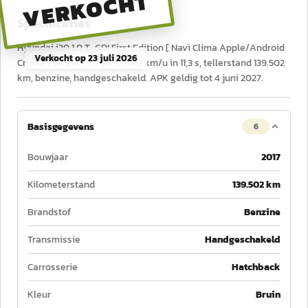
VERKOCHT
Specificaties
Hyundai i30 1.0 T-GDI First Edition [ Navi Clima Apple/Android
Verkocht op
23 juli 2026
Cruise ] uit 2017, 119 pk, 0–100 km/u in 11,3 s, tellerstand 139.502
km, benzine, handgeschakeld. APK geldig tot 4 juni 2027.
Basisgegevens
6
Bouwjaar
2017
Kilometerstand
139.502 km
Brandstof
Benzine
Transmissie
Handgeschakeld
Carrosserie
Hatchback
Kleur
Bruin