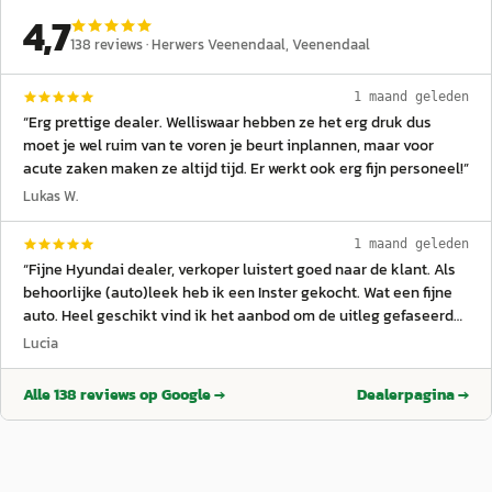
4,7
138
reviews ·
Herwers Veenendaal
, Veenendaal
1 maand geleden
“
Erg prettige dealer. Welliswaar hebben ze het erg druk dus
moet je wel ruim van te voren je beurt inplannen, maar voor
acute zaken maken ze altijd tijd. Er werkt ook erg fijn personeel!
”
Lukas W.
1 maand geleden
“
Fijne Hyundai dealer, verkoper luistert goed naar de klant. Als
behoorlijke (auto)leek heb ik een Inster gekocht. Wat een fijne
auto. Heel geschikt vind ik het aanbod om de uitleg gefaseerd
te krijgen. Er kan zo veel, te veel om in een keer op te nemen. Ik
Lucia
ben heel tevreden, zowel over de auto als over de service.
”
Alle
138
reviews op Google →
Dealerpagina →