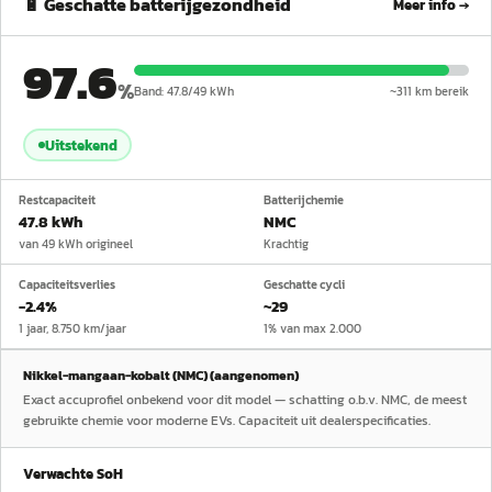
🔋 Geschatte batterijgezondheid
Meer info →
97.6
%
Band:
47.8
/
49
kWh
~
311
km bereik
Uitstekend
Restcapaciteit
Batterijchemie
47.8 kWh
NMC
van 49 kWh origineel
Krachtig
Capaciteitsverlies
Geschatte cycli
−2.4%
~29
1 jaar, 8.750 km/jaar
1% van max 2.000
Nikkel-mangaan-kobalt (NMC) (aangenomen)
Exact accuprofiel onbekend voor dit model — schatting o.b.v. NMC, de meest
gebruikte chemie voor moderne EVs. Capaciteit uit dealerspecificaties.
Verwachte SoH