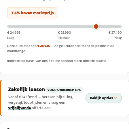
↑
4
%
boven
marktprijs
€ 24.995
€ 25.990
€ 27.490
Laag
Mediaan
Hoog
Deze auto staat op
€ 26.935
— de gekleurde stip toont de positie in de
marktrange.
Indicatie op basis van ons actuele aanbod. Geen officiële taxatie.
Zakelijk leasen
VOOR ONDERNEMERS
Vanaf €
343
/mnd — bereken bijtelling,
Bekijk opties
vergelijk looptijden en vraag een
vrijblijvende
offerte aan