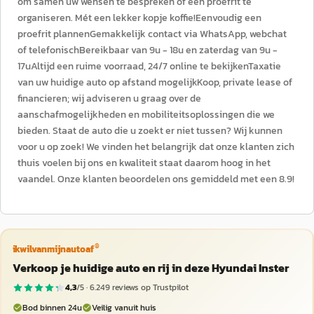
om samen uw wensen te bespreken of een proefrit te
organiseren. Mét een lekker kopje koffie!Eenvoudig een
proefrit plannenGemakkelijk contact via WhatsApp, webchat
of telefonischBereikbaar van 9u - 18u en zaterdag van 9u -
17uAltijd een ruime voorraad, 24/7 online te bekijkenTaxatie
van uw huidige auto op afstand mogelijkKoop, private lease of
financieren; wij adviseren u graag over de
aanschafmogelijkheden en mobiliteitsoplossingen die we
bieden. Staat de auto die u zoekt er niet tussen? Wij kunnen
voor u op zoek! We vinden het belangrijk dat onze klanten zich
thuis voelen bij ons en kwaliteit staat daarom hoog in het
vaandel. Onze klanten beoordelen ons gemiddeld met een 8.9!
®
ikwilvanmijnautoaf
Verkoop je huidige auto en rij in deze Hyundai Inster
4,3
/5 ·
6.249
reviews op Trustpilot
Bod binnen 24u
Veilig vanuit huis