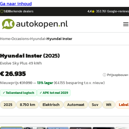
Ga naar inhoud
1.638
erkende dealers
4,4
·
353.761
Google-reviews
Home
›
Occasions
›
Hyundai
›
Hyundai Inster
Hyundai Inster
(
2025
)
Evolve Sky Plus 49 kWh
€ 26.935
ⓘ Prijsopbouw
Nieuwprijs
€
31.090
—
13
% lager
(€
4.155
besparing t.o.v. nieuw)
✓ Tellerstand logisch
✓ APK tot
mei 2029
2025
8.750 km
Elektrisch
Automaat
Suv
Wit
Labe
1
/
34