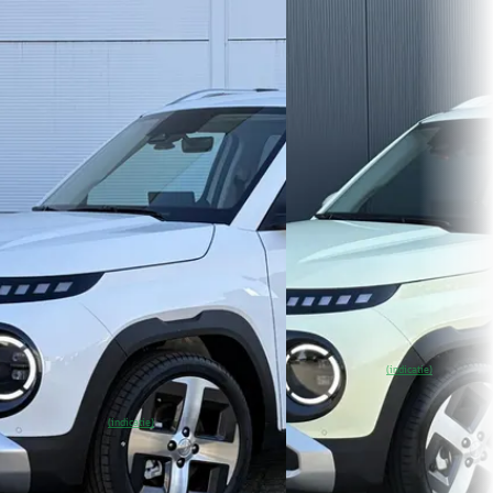
Hyundai Inster
·
2026
Hyundai Inster
·
2025
Evolve Sky 49 kWh /Winter & Tech
Evolve 49 kWh
Pack /Apple Carplay & Android
€ 26.435
Auto
v.a. € 560/mnd
€ 32.989
Marktconform
v.a. € 699/mnd
2025 · 9.000 km · Elektrisc
Boven markt
Automaat
2026 · 8.500 km · Elektrisch ·
Herwers Doetinchem Hyu
Automaat
Doetinchem
4,6
(
281
)
Herwers Apeldoorn
· Apeldoorn
~
98
% SoH
Bekijk
(indicatie)
4,3
(
424
)
aanbieding →
~
100
% SoH
Bekijk
(indicatie)
Vergelijk
aanbieding →
Vergelijk