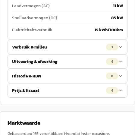
Laadvermogen (AC)
11 kW
Snellaadvermogen (DC)
85 kW
Elektriciteitsverbruik
15 kWh/100km
Verbruik & milieu
1
Uitvoering & afwerking
4
Historie & RDW
6
Prijs & fiscaal
4
Marktwaarde
Gebaseerd op
195
vergelijkbare
Hyundai
Inster
occasions