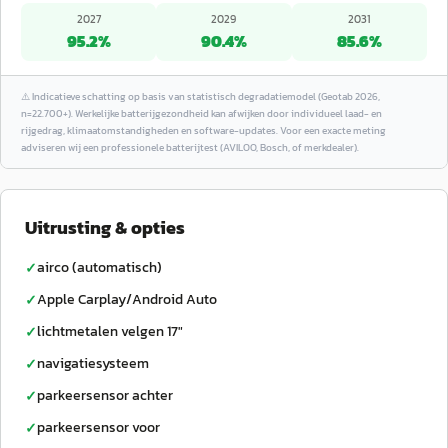
2027
2029
2031
95.2
%
90.4
%
85.6
%
⚠️
Indicatieve schatting op basis van statistisch degradatiemodel (Geotab 2026,
n=22.700+). Werkelijke batterijgezondheid kan afwijken door individueel laad- en
rijgedrag, klimaatomstandigheden en software-updates. Voor een exacte meting
adviseren wij een professionele batterijtest (AVILOO, Bosch, of merkdealer).
Uitrusting & opties
airco (automatisch)
✓
Apple Carplay/Android Auto
✓
lichtmetalen velgen 17"
✓
navigatiesysteem
✓
parkeersensor achter
✓
parkeersensor voor
✓