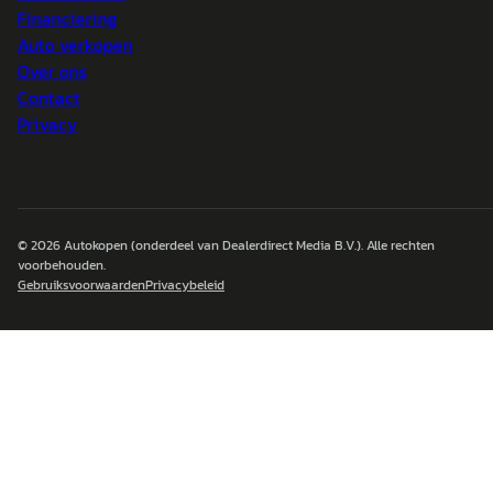
Financiering
Auto verkopen
Over ons
Contact
Privacy
© 2026
Autokopen
(onderdeel van Dealerdirect Media B.V.). Alle rechten
voorbehouden.
Gebruiksvoorwaarden
Privacybeleid