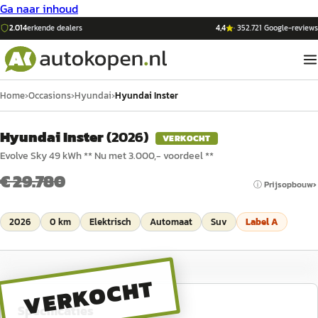
Ga naar inhoud
2.014
erkende dealers
4,4
·
352.721
Google-reviews
Home
›
Occasions
›
Hyundai
›
Hyundai Inster
Hyundai Inster
(
2026
)
VERKOCHT
Evolve Sky 49 kWh ** Nu met 3.000,- voordeel **
€ 29.780
ⓘ Prijsopbouw
2026
0 km
Elektrisch
Automaat
Suv
Label
A
VERKOCHT
Specificaties