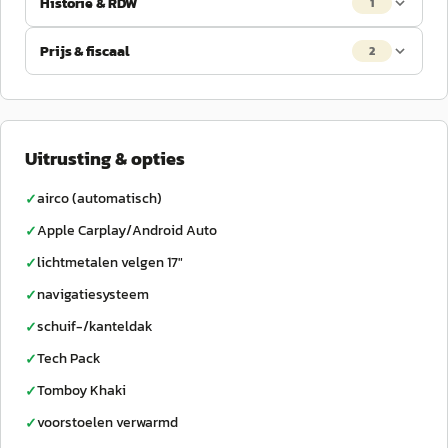
Historie & RDW
1
Prijs & fiscaal
2
Uitrusting & opties
airco (automatisch)
✓
Apple Carplay/Android Auto
✓
lichtmetalen velgen 17"
✓
navigatiesysteem
✓
schuif-/kanteldak
✓
Tech Pack
✓
Tomboy Khaki
✓
voorstoelen verwarmd
✓