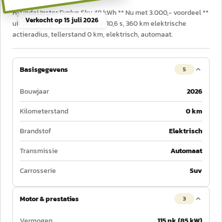
Hyundai Inster Evolve Sky 49 kWh ** Nu met 3.000,- voordeel **
Verkocht op
15 juli 2026
uit 2026, 115 pk, 0–100 km/u in 10,6 s, 360 km elektrische
actieradius, tellerstand 0 km, elektrisch, automaat.
Basisgegevens
5
Bouwjaar
2026
Kilometerstand
0 km
Brandstof
Elektrisch
Transmissie
Automaat
Carrosserie
Suv
Motor & prestaties
3
Vermogen
115 pk (85 kW)