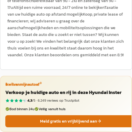
of telefonischBereikbaar van 9u - 21u en zaterdag van 9u -
17uAltijd een ruime voorraad, 24/7 online te bekijkenTaxatie
van uw huidige auto op afstand mogelijkKoop, private lease of
financieren; wij adviseren u graag over de
aanschafmogelijkheden en mobiliteitsoplossingen die we
bieden. Staat de auto die u zoekt er niet tussen? Wij kunnen
voor u op zoek! We vinden het belangrijk dat onze klanten zich
thuis voelen bij ons en kwaliteit staat daarom hoog in het
vaandel. Onze klanten beoordelen ons gemiddeld met een 8.9!
®
ikwilvanmijnautoaf
Verkoop je huidige auto en rij in deze Hyundai Inster
4,3
/5 ·
6.249
reviews op Trustpilot
Bod binnen 24u
Veilig vanuit huis
Meld gratis en vrijblijvend aan