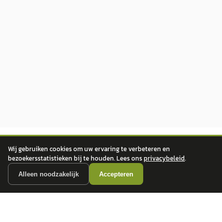
Wij gebruiken cookies om uw ervaring te verbeteren en
bezoekersstatistieken bij te houden. Lees ons
privacybeleid
.
Alleen noodzakelijk
Accepteren
autokopen.nl geeft geen financieel advies en is niet bevoegd om vragen over
financiële producten te beantwoorden. Wij verwijzen door naar erkende, AFM-
vergunde partners.