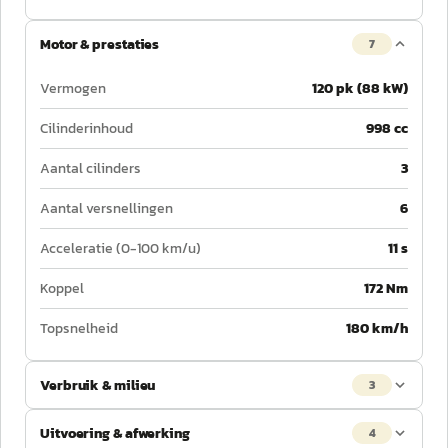
Motor & prestaties
7
Vermogen
120 pk (88 kW)
Cilinderinhoud
998 cc
Aantal cilinders
3
Aantal versnellingen
6
Acceleratie (0-100 km/u)
11 s
Koppel
172 Nm
Topsnelheid
180 km/h
Verbruik & milieu
3
Uitvoering & afwerking
4