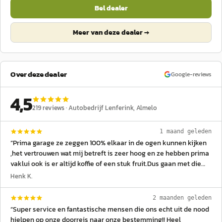
Bel dealer
Meer van deze dealer →
Over deze dealer
Google-reviews
4,5
219
reviews ·
Autobedrijf Lenferink
, Almelo
1 maand geleden
“
Prima garage ze zeggen 100% elkaar in de ogen kunnen kijken
,het vertrouwen wat mij betreft is zeer hoog en ze hebben prima
vaklui ook is er altijd koffie of een stuk fruit.Dus gaan met die
banaan.
”
Henk K.
2 maanden geleden
“
Super service en fantastische mensen die ons echt uit de nood
hielpen op onze doorreis naar onze bestemming!! Heel