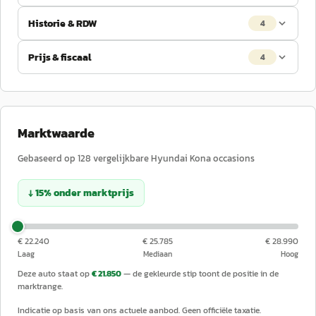
Historie & RDW
4
Prijs & fiscaal
4
Marktwaarde
Gebaseerd op
128
vergelijkbare
Hyundai
Kona
occasions
↓
15
%
onder
marktprijs
€ 22.240
€ 25.785
€ 28.990
Laag
Mediaan
Hoog
Deze auto staat op
€ 21.850
— de gekleurde stip toont de positie in de
marktrange.
Indicatie op basis van ons actuele aanbod. Geen officiële taxatie.