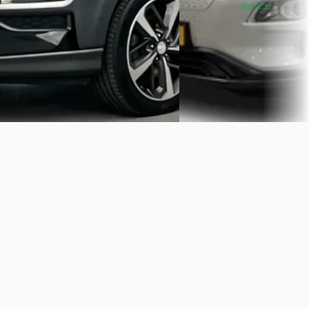
~
85
% SoH
Bekijk
(indicatie)
Vergelijk
aanbieding →
Vergelijk