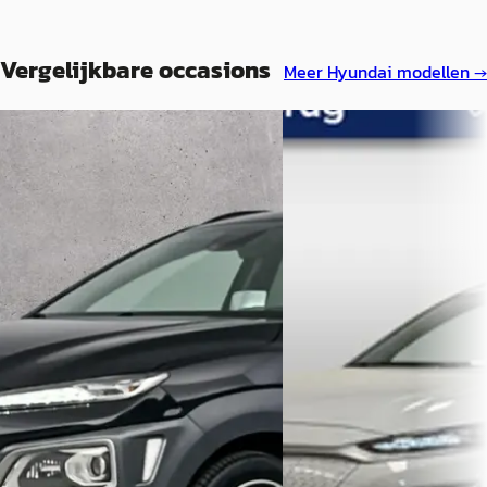
Vergelijkbare occasions
Meer
Hyundai
modellen →
F
EV
A
Hyundai Kona
·
2018
Hyundai Kona
·
2020
1.6 T-GDI 4WD Premium
EV Comfort 64 kWh
€ 17.700
€ 21.425
v.a. € 375/mnd
v.a. € 454/mnd
Scherp geprijsd
Scherp geprijsd
2018 · 85.318 km · Benzine ·
2020 · 68.456 km · Elektris
Automaat
Automaat
Bergmans Auto's
Wittebrug Hyundai Forep
Bekijk aanbieding →
Haag
4,2
(
254
)