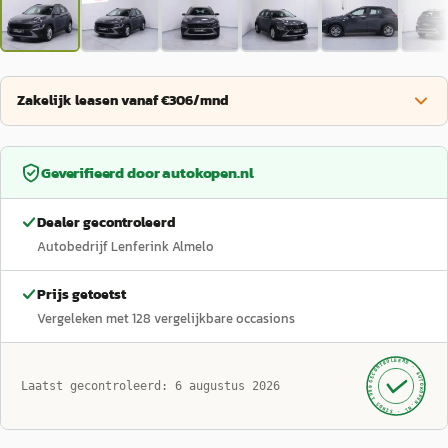
Zakelijk leasen vanaf €306/mnd
Geverifieerd door
autokopen.nl
Dealer gecontroleerd
Autobedrijf Lenferink Almelo
Prijs getoetst
Vergeleken met
128
vergelijkbare occasions
GECONTROLEERD ·
AUTOKOPEN.NL
Laatst gecontroleerd:
6 augustus 2026
· SINDS 1999 ·