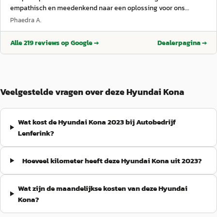
empathisch en meedenkend naar een oplossing voor ons
probleem, we zijn hen enorm dankbaar!
”
Phaedra A.
Alle
219
reviews op Google →
Dealerpagina →
Veelgestelde vragen over deze Hyundai Kona
Wat kost de Hyundai Kona 2023 bij Autobedrijf
Lenferink?
Hoeveel kilometer heeft deze Hyundai Kona uit 2023?
Wat zijn de maandelijkse kosten van deze Hyundai
Kona?