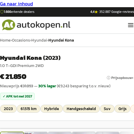
Ga naar inhoud
1.666
erkende dealers
4,4
·
352.887
Google-reviews
Home
›
Occasions
›
Hyundai
›
Hyundai Kona
Hyundai Kona
(
2023
)
1.0 T-GDI Premium 2WD
€ 21.850
ⓘ Prijsopbouw
Nieuwprijs
€
31.093
—
30
% lager
(€
9.243
besparing t.o.v. nieuw)
✓ APK tot
mei 2027
2023
61.515 km
Hybride
Handgeschakeld
Suv
Grijs
1
/
96