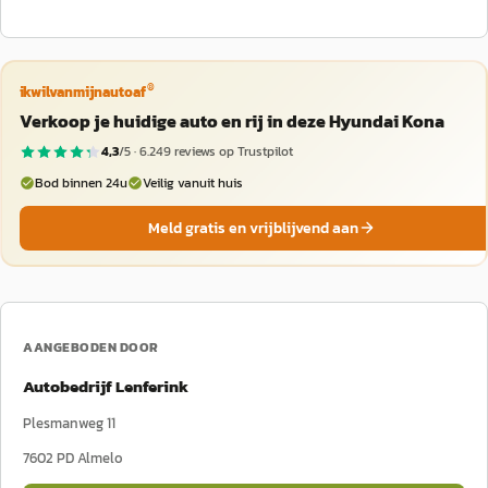
®
ikwilvanmijnautoaf
Verkoop je huidige auto en rij in deze Hyundai Kona
4,3
/5 ·
6.249
reviews op Trustpilot
Bod binnen 24u
Veilig vanuit huis
Meld gratis en vrijblijvend aan
AANGEBODEN DOOR
Autobedrijf Lenferink
Plesmanweg 11
7602 PD
Almelo