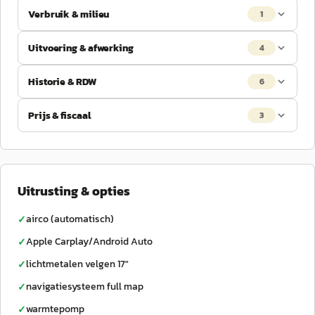
Verbruik & milieu
1
Uitvoering & afwerking
4
Historie & RDW
6
Prijs & fiscaal
3
Uitrusting & opties
airco (automatisch)
✓
Apple Carplay/Android Auto
✓
lichtmetalen velgen 17"
✓
navigatiesysteem full map
✓
warmtepomp
✓