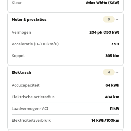
Kleur
Atlas White (SAW)
Motor & prestaties
3
Vermogen
204 pk (150 kW)
Acceleratie (0-100 km/u)
7.9 s
Koppel
395 Nm
Elektrisch
4
Accucapaciteit
64 kWh
Elektrische actieradius
484 km
Laadvermogen (AC)
11 kW
Elektriciteitsverbruik
14 kWh/100km