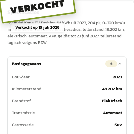
VERKOCHT
Specificaties
Hyundai Kona EV Fashion 64 kWh uit 2023, 204 pk, 0–100 km/u
Verkocht op
15 juli 2026
in 7,9 s, 484 km elektrische actieradius, tellerstand 49.202 km,
elektrisch, automaat. APK geldig tot 23 juni 2027, tellerstand
logisch volgens RDW.
Basisgegevens
6
Bouwjaar
2023
Kilometerstand
49.202 km
Brandstof
Elektrisch
Transmissie
Automaat
Carrosserie
Suv