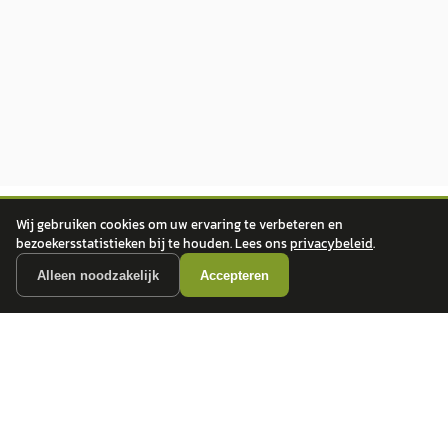
Wij gebruiken cookies om uw ervaring te verbeteren en
bezoekersstatistieken bij te houden. Lees ons
privacybeleid
.
Alleen noodzakelijk
Accepteren
autokopen.nl geeft geen financieel advies en is niet bevoegd om vragen over
financiële producten te beantwoorden. Wij verwijzen door naar erkende, AFM-
vergunde partners.
POPULAIRE MERKEN