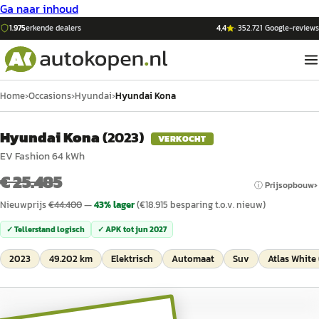
Ga naar inhoud
1.975
erkende dealers
4,4
·
352.721
Google-reviews
Home
›
Occasions
›
Hyundai
›
Hyundai Kona
Hyundai Kona
(
2023
)
VERKOCHT
EV Fashion 64 kWh
€ 25.485
ⓘ Prijsopbouw
Nieuwprijs
€
44.400
—
43
% lager
(€
18.915
besparing t.o.v. nieuw)
✓ Tellerstand logisch
✓ APK tot
jun 2027
2023
49.202 km
Elektrisch
Automaat
Suv
Atlas White