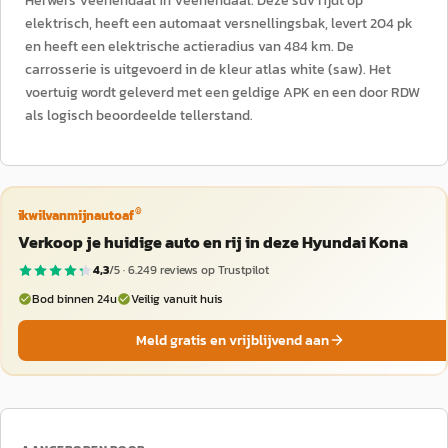
Herwers Veenendaal in Veenendaal. Deze suv rijdt op
elektrisch, heeft een automaat versnellingsbak, levert 204 pk
en heeft een elektrische actieradius van 484 km. De
carrosserie is uitgevoerd in de kleur atlas white (saw). Het
voertuig wordt geleverd met een geldige APK en een door RDW
als logisch beoordeelde tellerstand.
®
ikwilvanmijnautoaf
Verkoop je huidige auto en rij in deze Hyundai Kona
4,3
/5 ·
6.249
reviews op Trustpilot
Bod binnen 24u
Veilig vanuit huis
Meld gratis en vrijblijvend aan