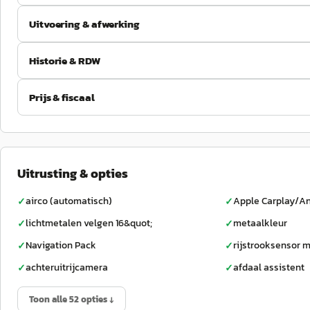
Uitvoering & afwerking
Historie & RDW
Prijs & fiscaal
Uitrusting & opties
airco (automatisch)
Apple Carplay/An
✓
✓
lichtmetalen velgen 16&quot;
metaalkleur
✓
✓
Navigation Pack
rijstrooksensor m
✓
✓
achteruitrijcamera
afdaal assistent
✓
✓
Toon alle 52 opties ↓