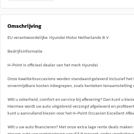
Omschrijving
EU verantwoordelijke: Hyundai Motor Netherlands B.V.
Bedrijfsinformatie
H-Point is officieel dealer van het merk Hyundai.
Onze kwaliteitsoccasions worden standaard geleverd inclusief het H
onvermijdbare kosten inbegrepen, zoals kenteken tenaamstelling e
Wilt u zekerheid, comfort en service bij aflevering? Dan kunt u kie
Hiermee wordt uw auto uitgebreid verzorgd afgeleverd en profiteer
kunt u aanvullend kiezen voor het H-Point Occasion Excellent Afle
Wilt u uw auto financieren? Met onze extra lage rente deals maken 
nieuwe auto van rentetarieven vanaf 5,9 procent, onder voorbeho