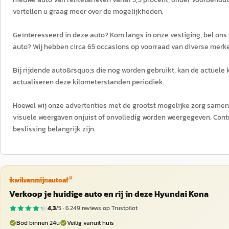
vertellen u graag meer over de mogelijkheden.
Geïnteresseerd in deze auto? Kom langs in onze vestiging, bel ons
auto? Wij hebben circa 65 occasions op voorraad van diverse merk
Bij rijdende auto&rsquo;s die nog worden gebruikt, kan de actuele
actualiseren deze kilometerstanden periodiek.
Hoewel wij onze advertenties met de grootst mogelijke zorg samens
visuele weergaven onjuist of onvolledig worden weergegeven. Cont
beslissing belangrijk zijn.
®
ikwilvanmijnautoaf
Verkoop je huidige auto en rij in deze Hyundai Kona
4,3
/5 ·
6.249
reviews op Trustpilot
Bod binnen 24u
Veilig vanuit huis