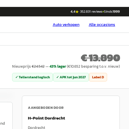
4,4
·
352.831
reviews
Sinds
1999
Auto
verkopen
Alle occasions
€ 13.890
Nieuwprijs
€
24.542
—
43
% lager
(€
10.652
besparing t.o.v. nieuw)
✓ Tellerstand logisch
✓ APK tot
jun 2027
Label
D
AANGEBODEN DOOR
H-Point Dordrecht
and
Dordrecht