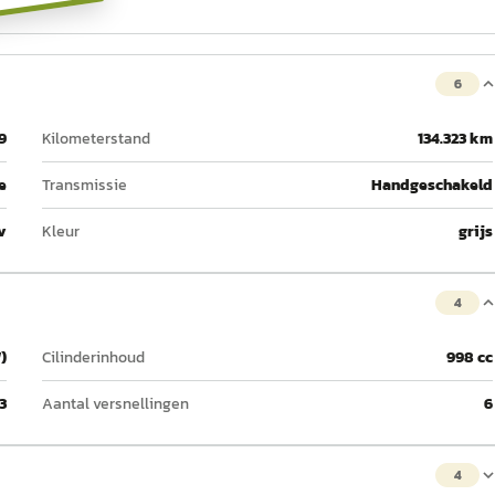
6
9
Kilometerstand
134.323 km
e
Transmissie
Handgeschakeld
v
Kleur
grijs
4
)
Cilinderinhoud
998 cc
3
Aantal versnellingen
6
4