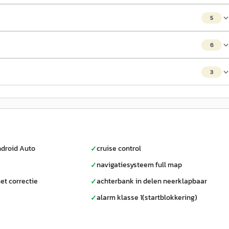
5
6
3
droid Auto
cruise control
✓
navigatiesysteem full map
✓
et correctie
achterbank in delen neerklapbaar
✓
alarm klasse 1(startblokkering)
✓