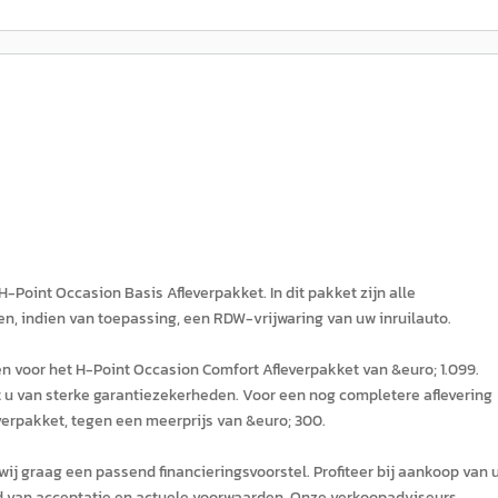
-Point Occasion Basis Afleverpakket. In dit pakket zijn alle
n, indien van toepassing, een RDW-vrijwaring van uw inruilauto.
zen voor het H-Point Occasion Comfort Afleverpakket van &euro; 1.099.
t u van sterke garantiezekerheden. Voor een nog completere aflevering
verpakket, tegen een meerprijs van &euro; 300.
wij graag een passend financieringsvoorstel. Profiteer bij aankoop van 
ud van acceptatie en actuele voorwaarden. Onze verkoopadviseurs