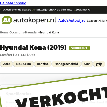
Ga naar inhoud
Alleen erkende dealers
Marktprijs-check op elke
auto
Zoek met AI
Auto's
Autowijzer
Leasen
Mark
Home
›
Occasions
›
Hyundai
›
Hyundai Kona
Hyundai Kona
(
2019
)
VERKOCHT
Comfort 1.0 T-GDI 120pk
2019
134.323 km
Benzine
Handgeschakeld
Suv
grijs
VERKOCH
Specificaties
Hyundai Kona Comfort 1.0 T-GDI 120pk uit 2019, 120 pk, tellerstand 1