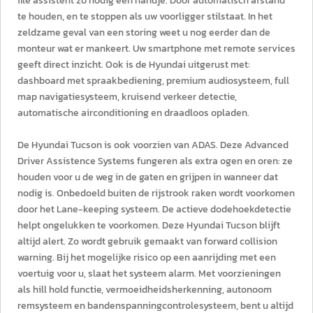
file assistent zo nodig een handje. Door automatisch afstand
te houden, en te stoppen als uw voorligger stilstaat. In het
zeldzame geval van een storing weet u nog eerder dan de
monteur wat er mankeert. Uw smartphone met remote services
geeft direct inzicht. Ook is de Hyundai uitgerust met:
dashboard met spraakbediening, premium audiosysteem, full
map navigatiesysteem, kruisend verkeer detectie,
automatische airconditioning en draadloos opladen.
De Hyundai Tucson is ook voorzien van ADAS. Deze Advanced
Driver Assistence Systems fungeren als extra ogen en oren: ze
houden voor u de weg in de gaten en grijpen in wanneer dat
nodig is. Onbedoeld buiten de rijstrook raken wordt voorkomen
door het Lane-keeping systeem. De actieve dodehoekdetectie
helpt ongelukken te voorkomen. Deze Hyundai Tucson blijft
altijd alert. Zo wordt gebruik gemaakt van forward collision
warning. Bij het mogelijke risico op een aanrijding met een
voertuig voor u, slaat het systeem alarm. Met voorzieningen
als hill hold functie, vermoeidheidsherkenning, autonoom
remsysteem en bandenspanningcontrolesysteem, bent u altijd