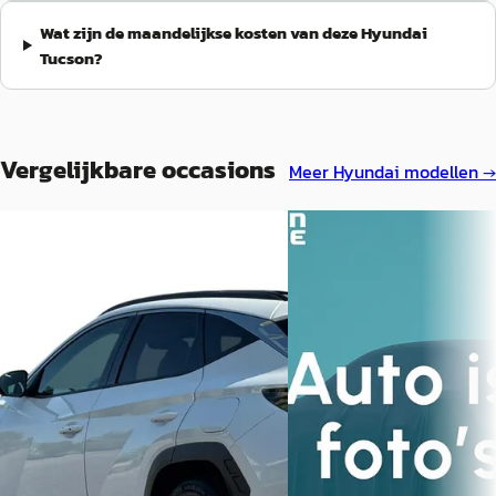
Wat zijn de maandelijkse kosten van deze Hyundai
Tucson?
Vergelijkbare occasions
Meer
Hyundai
modellen →
A
Hyundai Tucson
·
202
Hyundai Tucson
·
2021
1.6 T-GDI PHEV Premium 
1.6 T-GDI HEV Premium Sky
€ 31.990
€ 26.940
v.a. € 678/mnd
v.a. € 571/mnd
Marktconform
Scherp geprijsd
2023 · 38.972 km · Plug-in 
2021 · 84.903 km · Hybride ·
Automaat