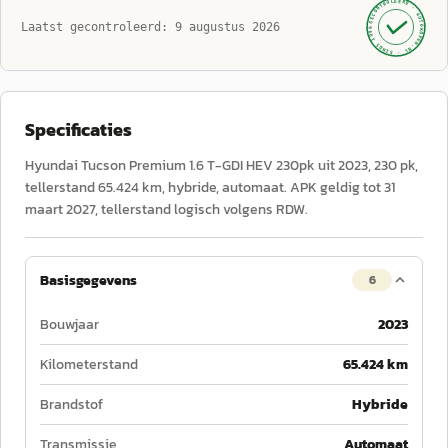
GECONTROLEERD ·
AUTOKOPEN.NL
Laatst gecontroleerd:
9 augustus 2026
· SINDS 1999 ·
Specificaties
Hyundai Tucson Premium 1.6 T-GDI HEV 230pk uit 2023, 230 pk,
tellerstand 65.424 km, hybride, automaat. APK geldig tot 31
maart 2027, tellerstand logisch volgens RDW.
Basisgegevens
6
Bouwjaar
2023
Kilometerstand
65.424 km
Brandstof
Hybride
Transmissie
Automaat