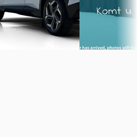
Automaat
Autobedrijf Johan Meure
·
Vakgarage Dirks
· Schagen
4,7
(
319
)
Purmerend
4,5
(
398
)
Bekijk aanbieding →
Bekijk aanbieding →
Vergelijk
Vergelijk