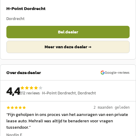
H-Point Dordrecht
Dordrecht
Bel dealer
Meer van deze dealer →
Over deze dealer
Google-reviews
4,4
212
reviews ·
H-Point Dordrecht
, Dordrecht
2 maanden geleden
“
Fijn geholpen in ons proces van het aanvragen van een private
lease auto. Mehrali was altijd te benaderen voor vragen
tussendoor.
”
Nordin F.