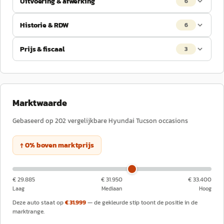
Uitvoering & afwerking
6
Historie & RDW
6
Prijs & fiscaal
3
Marktwaarde
Gebaseerd op
202
vergelijkbare
Hyundai
Tucson
occasions
↑
0
%
boven
marktprijs
€ 29.885
€ 31.950
€ 33.400
Laag
Mediaan
Hoog
Deze auto staat op
€ 31.999
— de gekleurde stip toont de positie in de
marktrange.