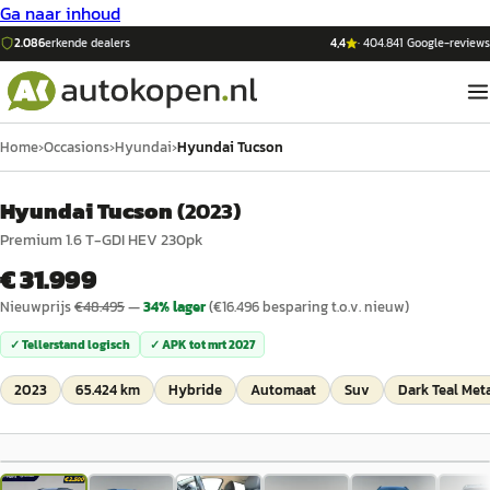
Ga naar inhoud
2.086
erkende dealers
4,4
·
404.841
Google-reviews
Home
›
Occasions
›
Hyundai
›
Hyundai Tucson
Hyundai Tucson
(
2023
)
Premium 1.6 T-GDI HEV 230pk
€ 31.999
Nieuwprijs
€
48.495
—
34
% lager
(€
16.496
besparing t.o.v. nieuw)
✓ Tellerstand logisch
✓ APK tot
mrt 2027
2023
65.424 km
Hybride
Automaat
Suv
Dark Teal Meta
1
/
39