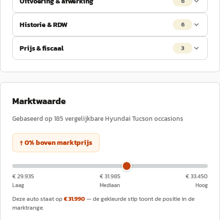
Uitvoering & afwerking
6
Historie & RDW
6
Prijs & fiscaal
3
Marktwaarde
Gebaseerd op
185
vergelijkbare
Hyundai
Tucson
occasions
↑
0
%
boven
marktprijs
€ 29.935
€ 31.985
€ 33.450
Laag
Mediaan
Hoog
Deze auto staat op
€ 31.990
— de gekleurde stip toont de positie in de
marktrange.