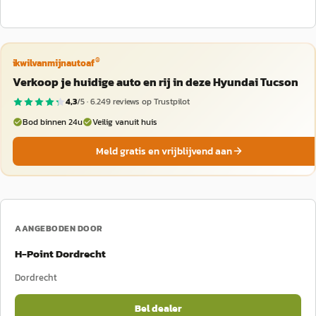
®
ikwilvanmijnautoaf
Verkoop je huidige auto en rij in deze Hyundai Tucson
4,3
/5 ·
6.249
reviews op Trustpilot
Bod binnen 24u
Veilig vanuit huis
Meld gratis en vrijblijvend aan
AANGEBODEN DOOR
H-Point Dordrecht
Dordrecht
Bel dealer