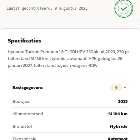
GECONTROLEERD ·
AUTOKOPEN.NL
Laatst gecontroleerd:
9 augustus 2026
· SINDS 1999 ·
Specificaties
Hyundai Tucson Premium 1.6 T-GDI HEV 230pk uit 2023, 230 pk,
tellerstand 51.186 km, hybride, automaat. APK geldig tot 26
januari 2027, tellerstand logisch volgens RDW.
Basisgegevens
6
Bouwjaar
2023
Kilometerstand
51.186 km
Brandstof
Hybride
Transmissie
Automaat