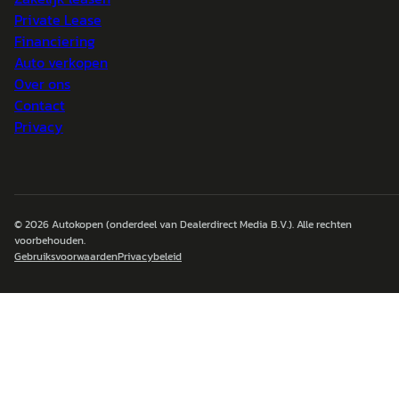
Private Lease
Financiering
Auto verkopen
Over ons
Contact
Privacy
© 2026
Autokopen
(onderdeel van Dealerdirect Media B.V.). Alle rechten
voorbehouden.
Gebruiksvoorwaarden
Privacybeleid