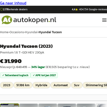
Ga naar inhoud
2.178
erkende dealers
4,4
·
404.734
Google-reviews
Home
›
Occasions
›
Hyundai
›
Hyundai Tucson
Hyundai Tucson
(
2023
)
Premium 1.6 T-GDI HEV 230pk
€ 31.990
Nieuwprijs
€
48.495
—
34
% lager
(€
16.505
besparing t.o.v. nieuw)
✓ Tellerstand logisch
✓ APK tot
jan 2027
2023
51.186 km
Hybride
Automaat
Suv
Shimmering Sil
1
/
29