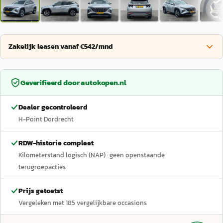
Zakelijk leasen vanaf €542/mnd
Geverifieerd door
autokopen.nl
Dealer gecontroleerd
H-Point Dordrecht
RDW-historie compleet
Kilometerstand logisch (NAP)
· geen openstaande
terugroepacties
Prijs getoetst
Vergeleken met
185
vergelijkbare occasions