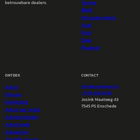
Toyota
betrouwbare dealers.
BMW
Mercedes-Benz
Audi
Ford
Opel
Peugeot
ONTDEK
CONTACT
Auto's
info@
autokopen.nl
+31 53 208 4490
Nieuws
Josink Maatweg 43
Marktdata
7545 PS Enschede
Auto's per regio
Autoprijsindex
Autotrends
Autowijzer
Zakelijk leasen