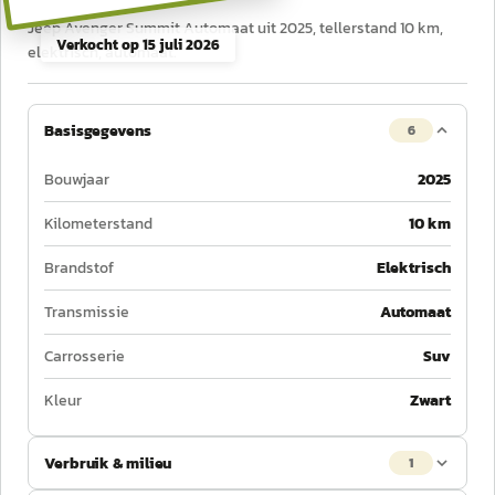
Jeep Avenger Summit Automaat uit 2025, tellerstand 10 km,
Verkocht op
15 juli 2026
elektrisch, automaat.
Basisgegevens
6
Bouwjaar
2025
Kilometerstand
10 km
Brandstof
Elektrisch
Transmissie
Automaat
Carrosserie
Suv
Kleur
Zwart
Verbruik & milieu
1