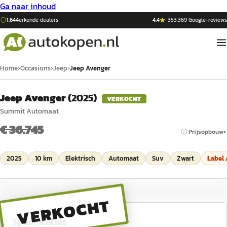
Ga naar inhoud
1.644
erkende dealers
4,4
·
353.369
Google-reviews
Home
›
Occasions
›
Jeep
›
Jeep Avenger
Jeep Avenger
(
2025
)
VERKOCHT
Summit Automaat
€ 36.745
ⓘ Prijsopbouw
2025
10 km
Elektrisch
Automaat
Suv
Zwart
Label
VERKOCHT
Specificaties