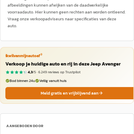
afbeeldingen kunnen afwijken van de daadwerkelijke
voorraadauto. Hier kunnen geen rechten aan worden ontleend.
Vraag onze verkoopadviseurs naar specificaties van deze
auto.
®
ikwilvanmijnautoaf
Verkoop je huidige auto en rij in deze Jeep Avenger
4,3
/5 ·
6.249
reviews op Trustpilot
Bod binnen 24u
Veilig vanuit huis
Meld gratis en vrijblijvend aan
AANGEBODEN DOOR