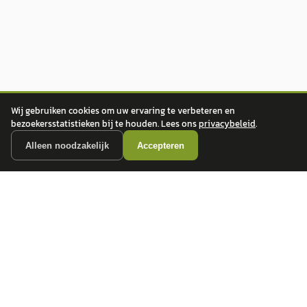
Wij gebruiken cookies om uw ervaring te verbeteren en
bezoekersstatistieken bij te houden. Lees ons
privacybeleid
.
Alleen noodzakelijk
Accepteren
autokopen.nl geeft geen financieel advies en is niet bevoegd om vragen over
financiële producten te beantwoorden. Wij verwijzen door naar erkende, AFM-
vergunde partners.
POPULAIRE MERKEN