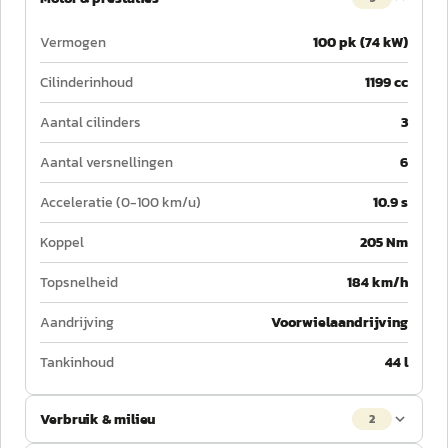
Vermogen
100 pk (74 kW)
Cilinderinhoud
1199 cc
Aantal cilinders
3
Aantal versnellingen
6
Acceleratie (0-100 km/u)
10.9 s
Koppel
205 Nm
Topsnelheid
184 km/h
Aandrijving
Voorwielaandrijving
Tankinhoud
44 l
Verbruik & milieu
2