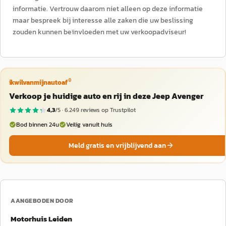
informatie. Vertrouw daarom niet alleen op deze informatie
maar bespreek bij interesse alle zaken die uw beslissing
zouden kunnen beïnvloeden met uw verkoopadviseur!
®
ikwilvanmijnautoaf
Verkoop je huidige auto en rij in deze Jeep Avenger
4,3
/5 ·
6.249
reviews op Trustpilot
Bod binnen 24u
Veilig vanuit huis
Meld gratis en vrijblijvend aan
AANGEBODEN DOOR
Motorhuis Leiden