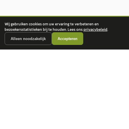
Wij gebruiken cookies om uw ervaring te verbeteren en
bezoekersstatistieken bij te houden. Lees ons
privacybeleid
.
Alleen noodzakelijk
Accepteren
autokopen.nl geeft geen financieel advies en is niet bevoegd om vragen over
financiële producten te beantwoorden. Wij verwijzen door naar erkende, AFM-
vergunde partners.
POPULAIRE MERKEN
Volkswagen
Vind jouw volgende auto bij
Toyota
betrouwbare dealers.
BMW
Mercedes-Benz
Audi