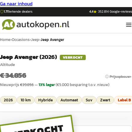
Ga naar inhoud
1.711
erkende dealers
4,4
·
352.814
Google-reviews
Home
›
Occasions
›
Jeep
›
Jeep Avenger
Jeep Avenger
(
2026
)
VERKOCHT
Altitude
€ 34.856
ⓘ Prijsopbouw
Nieuwprijs
€
39.856
—
13
% lager
(€
5.000
besparing t.o.v. nieuw)
2026
10 km
Hybride
Automaat
Suv
Zwart
Label
B
VERKOCHT