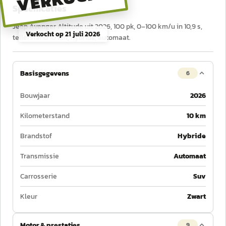
Specificaties
Jeep Avenger Altitude uit 2026, 100 pk, 0–100 km/u in 10,9 s,
Verkocht op
21 juli 2026
tellerstand 10 km, hybride, automaat.
Basisgegevens
6
Bouwjaar
2026
Kilometerstand
10 km
Brandstof
Hybride
Transmissie
Automaat
Carrosserie
Suv
Kleur
Zwart
Motor & prestaties
9