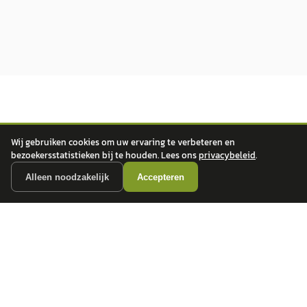
Wij gebruiken cookies om uw ervaring te verbeteren en
bezoekersstatistieken bij te houden. Lees ons
privacybeleid
.
autokopen.nl geeft geen financieel advies en is niet bevoegd om vragen over
Alleen noodzakelijk
Accepteren
financiële producten te beantwoorden. Wij verwijzen door naar erkende, AFM-
vergunde partners.
POPULAIRE MERKEN
Volkswagen
Vind jouw volgende auto bij
Toyota
betrouwbare dealers.