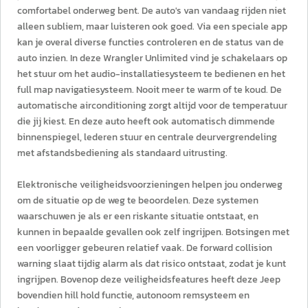
comfortabel onderweg bent. De auto's van vandaag rijden niet
alleen subliem, maar luisteren ook goed. Via een speciale app
kan je overal diverse functies controleren en de status van de
auto inzien. In deze Wrangler Unlimited vind je schakelaars op
het stuur om het audio-installatiesysteem te bedienen en het
full map navigatiesysteem. Nooit meer te warm of te koud. De
automatische airconditioning zorgt altijd voor de temperatuur
die jij kiest. En deze auto heeft ook automatisch dimmende
binnenspiegel, lederen stuur en centrale deurvergrendeling
met afstandsbediening als standaard uitrusting.
Elektronische veiligheidsvoorzieningen helpen jou onderweg
om de situatie op de weg te beoordelen. Deze systemen
waarschuwen je als er een riskante situatie ontstaat, en
kunnen in bepaalde gevallen ook zelf ingrijpen. Botsingen met
een voorligger gebeuren relatief vaak. De forward collision
warning slaat tijdig alarm als dat risico ontstaat, zodat je kunt
ingrijpen. Bovenop deze veiligheidsfeatures heeft deze Jeep
bovendien hill hold functie, autonoom remsysteem en