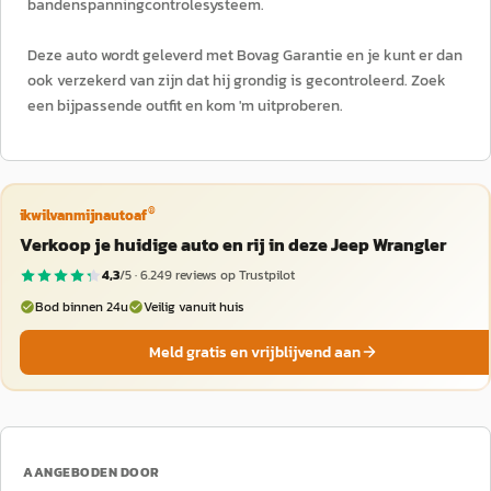
bandenspanningcontrolesysteem.
Deze auto wordt geleverd met Bovag Garantie en je kunt er dan
ook verzekerd van zijn dat hij grondig is gecontroleerd. Zoek
een bijpassende outfit en kom 'm uitproberen.
®
ikwilvanmijnautoaf
Verkoop je huidige auto en rij in deze Jeep Wrangler
4,3
/5 ·
6.249
reviews op Trustpilot
Bod binnen 24u
Veilig vanuit huis
Meld gratis en vrijblijvend aan
AANGEBODEN DOOR