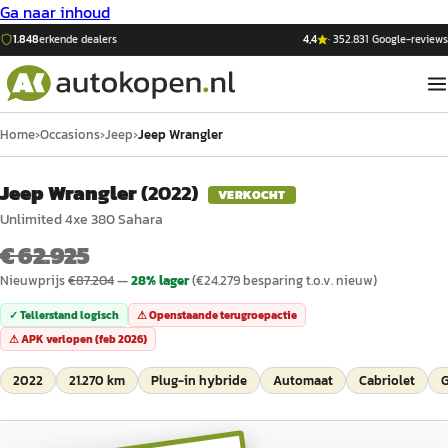
Ga naar inhoud
1.848
erkende dealers
4,4
·
352.831
Google-reviews
Home
›
Occasions
›
Jeep
›
Jeep Wrangler
Jeep Wrangler
(
2022
)
VERKOCHT
Unlimited 4xe 380 Sahara
€ 62.925
Nieuwprijs
€
87.204
—
28
% lager
(€
24.279
besparing t.o.v. nieuw)
✓ Tellerstand logisch
⚠ Openstaande terugroepactie
⚠ APK verlopen (
feb 2026
)
2022
21.270 km
Plug-in hybride
Automaat
Cabriolet
G