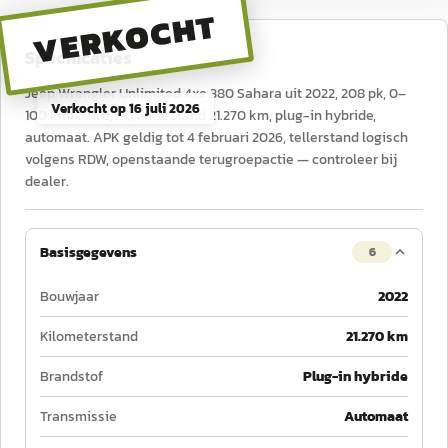
VERKOCHT
Specificaties
Jeep Wrangler Unlimited 4xe 380 Sahara uit 2022, 208 pk, 0–
Verkocht op
16 juli 2026
100 km/u in 6,5 s, tellerstand 21.270 km, plug-in hybride,
automaat. APK geldig tot 4 februari 2026, tellerstand logisch
volgens RDW, openstaande terugroepactie — controleer bij
dealer.
Basisgegevens
6
Bouwjaar
2022
Kilometerstand
21.270 km
Brandstof
Plug-in hybride
Transmissie
Automaat