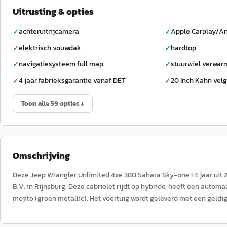
Uitrusting & opties
achteruitrijcamera
Apple Carplay/An
✓
✓
elektrisch vouwdak
hardtop
✓
✓
navigatiesysteem full map
stuurwiel verwar
✓
✓
4 jaar fabrieksgarantie vanaf DET
20 Inch Kahn vel
✓
✓
Toon alle 59 opties ↓
Omschrijving
Deze Jeep Wrangler Unlimited 4xe 380 Sahara Sky-one I 4 jaar uit 
B.V. in Rijnsburg. Deze cabriolet rijdt op hybride, heeft een automa
mojito (groen metallic). Het voertuig wordt geleverd met een geldi