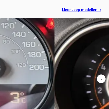
Meer
Jeep
modellen →
D
Wrangler
·
2018
Jeep Wrangler
·
2018
Night Eagle I Aut. I Hardtop I
Unlimited 3.6 Sahara I JL I Aut. 
rijs Kenteken
Hardtop I Leder I Carplay I 4WD
€ 46.999
678/mnd
v.a. € 996/mnd
geprijsd
Marktconform
›
90.937 km · Diesel · Automaat
2018 · 95.327 km · Benzine · Au
 Edward Smit Auto's
·
Carteam Edward Smit Auto's
·
spel
4,5
(
164
)
Oudkarspel
4,5
(
164
)
aanbieding →
Bekijk aanbieding →