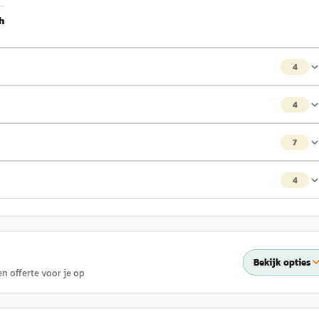
h
4
4
7
4
Bekijk opties
en offerte voor je op