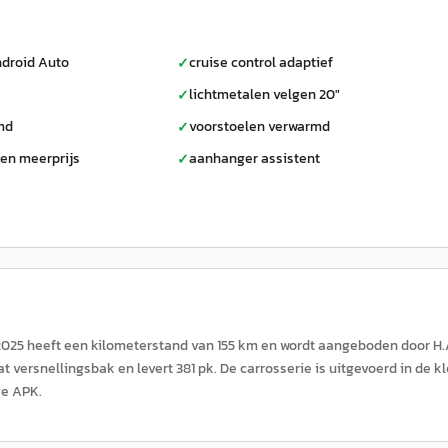
droid Auto
cruise control adaptief
✓
lichtmetalen velgen 20"
✓
md
voorstoelen verwarmd
✓
gen meerprijs
aanhanger assistent
✓
2025 heeft een kilometerstand van 155 km en wordt aangeboden door H.A
at versnellingsbak en levert 381 pk. De carrosserie is uitgevoerd in de k
ge APK.