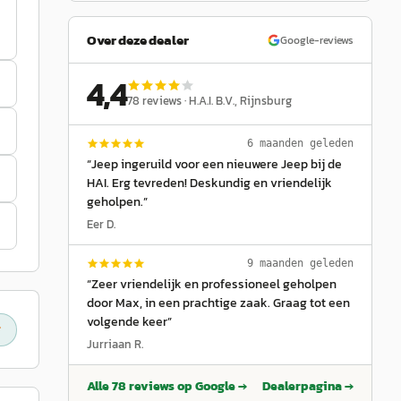
Over deze dealer
Google-reviews
4,4
78
reviews ·
H.A.I. B.V.
, Rijnsburg
6 maanden geleden
“
Jeep ingeruild voor een nieuwere Jeep bij de
HAI. Erg tevreden! Deskundig en vriendelijk
geholpen.
”
Eer D.
9 maanden geleden
“
Zeer vriendelijk en professioneel geholpen
door Max, in een prachtige zaak. Graag tot een
volgende keer
”
Jurriaan R.
Alle
78
reviews op Google →
Dealerpagina →