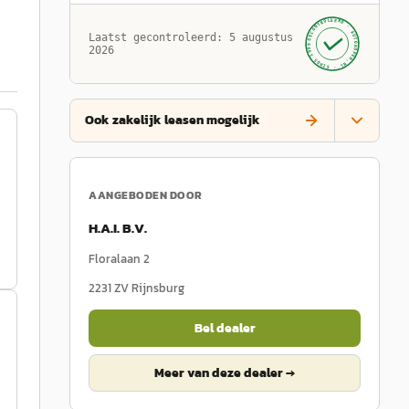
GECONTROLEERD ·
AUTOKOPEN.NL
Laatst gecontroleerd:
5 augustus
· SINDS 1999 ·
2026
Ook zakelijk leasen mogelijk
AANGEBODEN DOOR
H.A.I. B.V.
Floralaan 2
2231 ZV
Rijnsburg
Bel dealer
Meer van deze dealer →