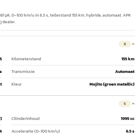
81 pk, 0–100 km/u in 6,5 s, tellerstand 155 km, hybride, automaat. APK
j dealer.
6
5
Kilometerstand
155 km
e
Transmissie
Automaat
t
Kleur
Mojito (groen metallic)
5
)
Cilinderinhoud
1995 cc
4
Acceleratie (0-100 km/u)
6.5 s