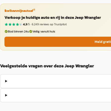
®
ikwilvanmijnautoaf
Verkoop je huidige auto en rij in deze Jeep Wrangler
4,3
/5 ·
6.249
reviews op Trustpilot
Bod binnen 24u
Veilig vanuit huis
Meld grati
Veelgestelde vragen over deze Jeep Wrangler