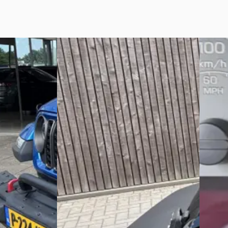
Jeep Wrangler
·
2021
D
Jeep 
Unlimited Rubicon Sky One Touch Top
22
2.8 CRD 
€ 47.950
h Anniversary
4wd I G
v.a. € 1.016/mnd
€ 31.999
Marktconform
v.a. € 
2021 · 105.743 km · Hybride · Automaat
Scherp 
Car-Emotion
· Asten
4,6
(
42
)
in hybride ·
2018 · 
Bekijk aanbieding →
Carteam
Vergelijk
 in Houten
·
Oudkar
Bekijk 