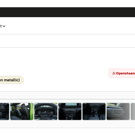
t
⚠ Openstaand
n metallic)
1