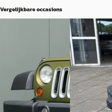
Vergelijkbare occasions
Jeep Wrangler
·
2008
Nieuw binnen
A
3.8 Rubicon Youngtimer Airco Cruise
Jeep Wrangler
·
20
€ 24.940
Unlimited 4xe 380 80t
v.a. € 529/mnd
€ 52.945
Scherp geprijsd
v.a. € 1.122/mnd
2008 · 75.171 km · Benzine · Automaat
Marktconform
Autobedrijf van Yperen
· Mijdrecht
2022 · 37.198 km · Plug-
4,1
(
142
)
Automaat
Bekijk aanbieding →
Hedin Automotive Jeep
Vergelijk
Houten