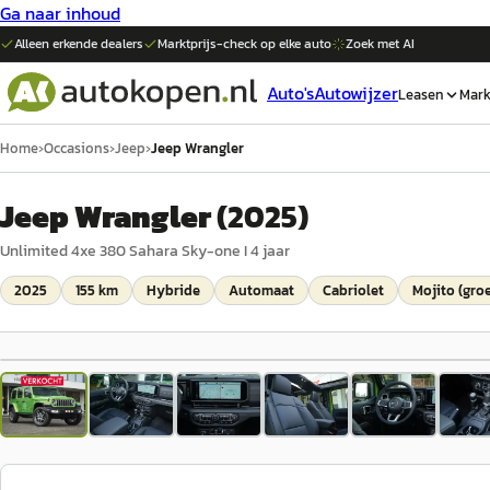
Ga naar inhoud
Alleen erkende dealers
Marktprijs-check op elke
auto
Zoek met AI
Auto's
Autowijzer
Leasen
Mark
Home
›
Occasions
›
Jeep
›
Jeep Wrangler
Jeep Wrangler
(
2025
)
Unlimited 4xe 380 Sahara Sky-one I 4 jaar
2025
155 km
Hybride
Automaat
Cabriolet
Mojito (groe