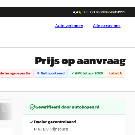
4,4
·
353.369
reviews
Sinds
1999
Auto
verkopen
Alle occasions
Prijs op aanvraag
e terugroepactie
✈ Geïmporteerd
✓ APK tot
apr 2029
Label
A
/
29
Geverifieerd door
autokopen.nl
Dealer gecontroleerd
H.A.I. B.V. Rijnsburg