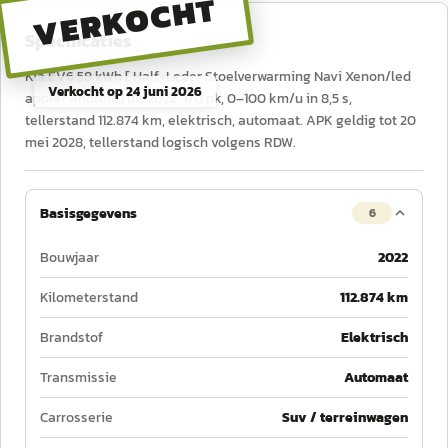
VERKOCHT
Specificaties
Kia EV6 58 kWh [ Half-Leder Stoelverwarming Navi Xenon/led
Verkocht op
24 juni 2026
apple/ android] uit 2022, 170 pk, 0–100 km/u in 8,5 s,
tellerstand 112.874 km, elektrisch, automaat. APK geldig tot 20
mei 2028, tellerstand logisch volgens RDW.
Basisgegevens
6
Bouwjaar
2022
Kilometerstand
112.874 km
Brandstof
Elektrisch
Transmissie
Automaat
Carrosserie
Suv / terreinwagen