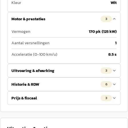
Kleur
Wit
Motor & prestaties
3
Vermogen
170 pk (125 kW)
Aantal versnellingen
1
Acceleratie (0-100 km/u)
8.5 s
Uitvoering & afwerking
3
Historie & RDW
6
Prijs & fiscaal
3