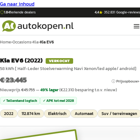
Ga naar inhoud
1.841
erkende dealers
4,4
·
352.831
Google-reviews
Home
›
Occasions
›
Kia
›
Kia EV6
Kia EV6
(
2022
)
VERKOCHT
58 kWh [ Half-Leder Stoelverwarming Navi Xenon/led apple/ android]
€ 23.445
ⓘ Prijsopbouw
Nieuwprijs
€
45.755
—
49
% lager
(€
22.310
besparing t.o.v. nieuw)
✓ Tellerstand logisch
✓ APK tot
mei 2028
2022
112.874 km
Elektrisch
Automaat
Suv / terreinwagen