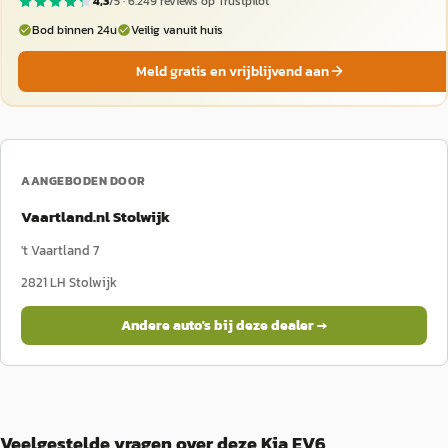
4,3
/5 ·
6.249
reviews op Trustpilot
Bod binnen 24u
Veilig vanuit huis
Meld gratis en vrijblijvend aan
AANGEBODEN DOOR
Vaartland.nl Stolwijk
't Vaartland 7
2821 LH
Stolwijk
Andere auto's bij deze dealer →
Veelgestelde vragen over deze Kia EV6