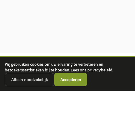
Wij gebruiken cookies om uw ervaring te verbeteren en
bezoekersstatistieken bij te houden. Lees ons
privacybeleid
.
Alleen noodzakelijk
Accepteren
autokopen.nl geeft geen financieel advies en is niet bevoegd om vragen over
financiële producten te beantwoorden. Wij verwijzen door naar erkende, AFM-
vergunde partners.
POPULAIRE MERKEN