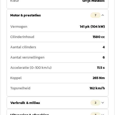
Kleur
Grijs Metallic
Motor & prestaties
7
Vermogen
141 pk (104 kW)
Cilinderinhoud
1580 cc
Aantal cilinders
4
Aantal versnellingen
6
Acceleratie (0-100 km/u)
11.5 s
Koppel
265 Nm
Topsnelheid
162 km/h
Verbruik & milieu
2