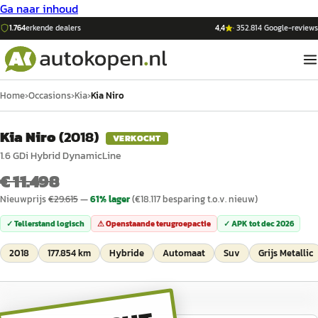
Ga naar inhoud
1.764
erkende dealers
4,4
·
352.814
Google-reviews
Home
›
Occasions
›
Kia
›
Kia Niro
Kia Niro
(
2018
)
VERKOCHT
1.6 GDi Hybrid DynamicLine
€ 11.498
Nieuwprijs
€
29.615
—
61
% lager
(€
18.117
besparing t.o.v. nieuw)
✓ Tellerstand logisch
⚠ Openstaande terugroepactie
✓ APK tot
dec 2026
2018
177.854 km
Hybride
Automaat
Suv
Grijs Metallic