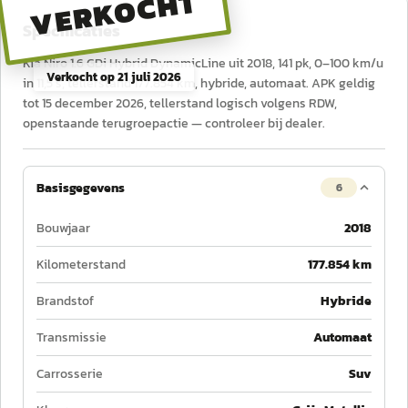
VERKOCHT
Specificaties
Kia Niro 1.6 GDi Hybrid DynamicLine uit 2018, 141 pk, 0–100 km/u
Verkocht op
21 juli 2026
in 11,5 s, tellerstand 177.854 km, hybride, automaat. APK geldig
tot 15 december 2026, tellerstand logisch volgens RDW,
openstaande terugroepactie — controleer bij dealer.
Basisgegevens
6
Bouwjaar
2018
Kilometerstand
177.854 km
Brandstof
Hybride
Transmissie
Automaat
Carrosserie
Suv