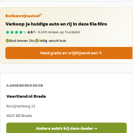
®
ikwilvanmijnautoaf
Verkoop je huidige auto en rij in deze Kia Niro
4,3
/5 ·
6.249
reviews op Trustpilot
Bod binnen 24u
Veilig vanuit huis
Meld gratis en vrijblijvend aan
AANGEBODEN DOOR
Vaartland.nl Breda
Konijnenberg 22
4825 BD
Breda
Andere auto's bij deze dealer →