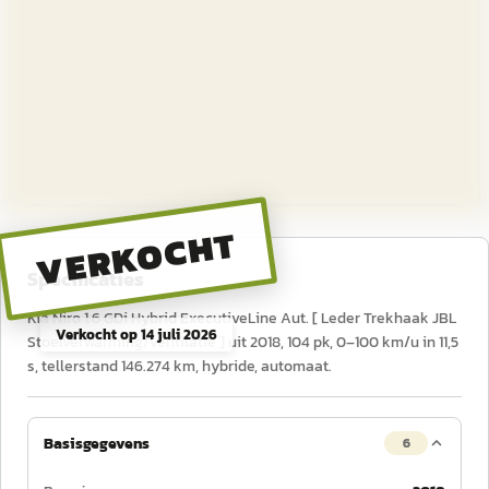
VERKOCHT
Specificaties
Kia Niro 1.6 GDi Hybrid ExecutiveLine Aut. [ Leder Trekhaak JBL
Verkocht op
14 juli 2026
Stoelverwarming/ventilatie ] uit 2018, 104 pk, 0–100 km/u in 11,5
s, tellerstand 146.274 km, hybride, automaat.
Basisgegevens
6