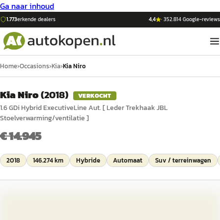
Ga naar inhoud
1.773
erkende dealers
4,4
·
352.814
Google-reviews
Home
›
Occasions
›
Kia
›
Kia Niro
Kia Niro
(
2018
)
VERKOCHT
1.6 GDi Hybrid ExecutiveLine Aut. [ Leder Trekhaak JBL
Stoelverwarming/ventilatie ]
€ 14.945
2018
146.274 km
Hybride
Automaat
Suv / terreinwagen