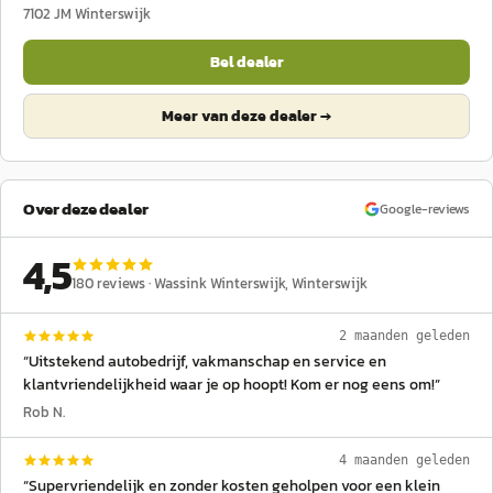
7102 JM
Winterswijk
Bel dealer
Meer van deze dealer →
Over deze dealer
Google-reviews
4,5
180
reviews ·
Wassink Winterswijk
, Winterswijk
2 maanden geleden
“
Uitstekend autobedrijf, vakmanschap en service en
klantvriendelijkheid waar je op hoopt! Kom er nog eens om!
”
Rob N.
4 maanden geleden
“
Supervriendelijk en zonder kosten geholpen voor een klein