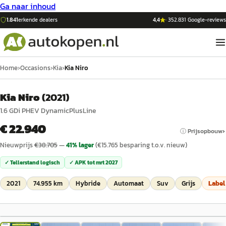
Ga naar inhoud
1.841
erkende dealers
4,4
·
352.831
Google-reviews
Home
›
Occasions
›
Kia
›
Kia Niro
Kia Niro
(
2021
)
1.6 GDi PHEV DynamicPlusLine
€ 22.940
ⓘ Prijsopbouw
Nieuwprijs
€
38.705
—
41
% lager
(€
15.765
besparing t.o.v. nieuw)
✓ Tellerstand logisch
✓ APK tot
mrt 2027
2021
74.955 km
Hybride
Automaat
Suv
Grijs
Labe
1
/
41