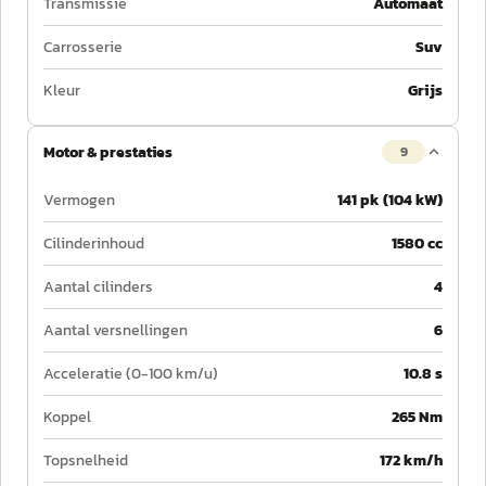
Transmissie
Automaat
Carrosserie
Suv
Kleur
Grijs
Motor & prestaties
9
Vermogen
141 pk (104 kW)
Cilinderinhoud
1580 cc
Aantal cilinders
4
Aantal versnellingen
6
Acceleratie (0-100 km/u)
10.8 s
Koppel
265 Nm
Topsnelheid
172 km/h