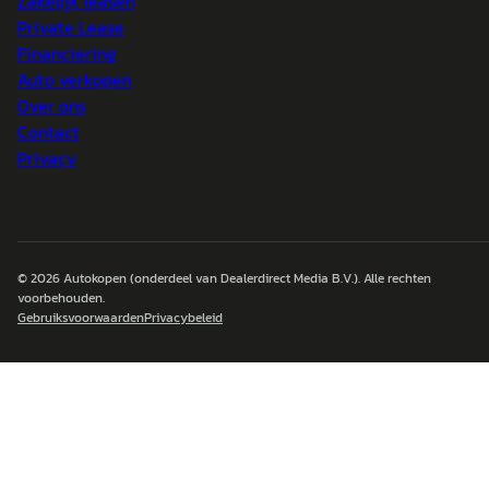
Zakelijk leasen
Private Lease
Financiering
Auto verkopen
Over ons
Contact
Privacy
© 2026
Autokopen
(onderdeel van Dealerdirect Media B.V.). Alle rechten
voorbehouden.
Gebruiksvoorwaarden
Privacybeleid