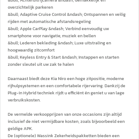
&bull; Achteruitrijcamera &ndash; Gemakkelijk en
overzichtelijk parkeren
&bull; Adaptive Cruise Control &ndash; Ontspannen en veilig
rijden met automatische afstandsregeling
&bull; Apple CarPlay &ndash; Verbind eenvoudig uw
smartphone voor navigatie, muziek en bellen
&bull; Lederen bekleding &ndash; Luxe uitstraling en
hoogwaardig zitcomfort
&bull; Keyless Entry & Start &ndash; Instappen en starten
zonder sleutel uit uw zak te halen
Daarnaast biedt deze Kia Niro een hoge zitpositie, moderne
rijhulpsystemen en een comfortabele rijervaring. Dankzij de
Plug-in Hybrid techniek rijdt u efficiënt én geniet u van lage
verbruikskosten.
De vermelde verkoopprijzen van onze occasions zijn altijd
inclusief de niet vermijdbare kosten, zoals bijvoorbeeld een
geldige APK.
De (optionele) Wassink Zekerheidspakketten bieden een