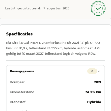
GECONTROLEERD ·
AUTOKOPEN.NL
Laatst gecontroleerd:
7 augustus 2026
· SINDS 1999 ·
Specificaties
Kia Niro 1.6 GDi PHEV DynamicPlusLine uit 2021, 141 pk, 0–100
km/u in 10,8 s, tellerstand 74.955 km, hybride, automaat. APK
geldig tot 10 maart 2027, tellerstand logisch volgens RDW.
Basisgegevens
6
Bouwjaar
2021
Kilometerstand
74.955 km
Brandstof
Hybride