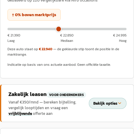
Gebaseerd op
220
vergelijkbare
Kia
Niro
occasions
↑
0
%
boven
marktprijs
€ 21.390
€ 22.850
€ 24.995
Laag
Mediaan
Hoog
Deze auto staat op
€ 22.940
— de gekleurde stip toont de positie in de
marktrange.
Indicatie op basis van ons actuele aanbod. Geen officiële taxatie.
Zakelijk leasen
VOOR ONDERNEMERS
Vanaf €
350
/mnd — bereken bijtelling,
Bekijk opties
vergelijk looptijden en vraag een
vrijblijvende
offerte aan