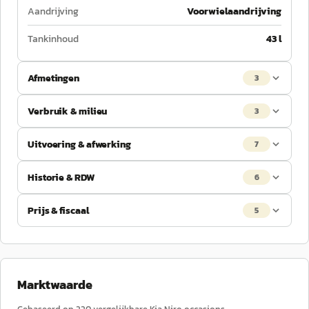
Aandrijving
Voorwielaandrijving
Tankinhoud
43 l
Afmetingen
3
Verbruik & milieu
3
Uitvoering & afwerking
7
Historie & RDW
6
Prijs & fiscaal
5
Marktwaarde