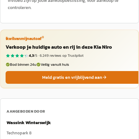
invloed zijn op jouw aankoopbeslissing, voor aankoop te
controleren.
®
ikwilvanmijnautoaf
Verkoop je huidige auto en rij in deze Kia Niro
4,3
/5 ·
6.249
reviews op Trustpilot
Bod binnen 24u
Veilig vanuit huis
Meld gratis en vrijblijvend aan
AANGEBODEN DOOR
Wassink Winterswijk
Technopark 8