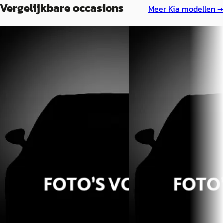
Vergelijkbare occasions
Meer
Kia
modellen →
A
A
Kia Niro
·
2018
Kia Niro
·
2018
1.6 GDi Hybrid DynamicLine
1.6 GDi Hybrid DynamicLi
€ 17.940
€ 18.240
v.a. € 380/mnd
v.a. € 387/mnd
Scherp geprijsd
Scherp geprijsd
2018 · 94.893 km · Hybride ·
2018 · 70.099 km · Hybride 
Automaat
Automaat
Van Mossel Kia Apeldoorn
·
Van Mossel Kia Apeldoorn
Apeldoorn
4,6
(
398
)
Apeldoorn
4,6
(
398
)
Bekijk aanbieding →
Bekijk aanbieding →
Vergelijk
Vergelijk