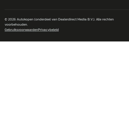
© 2026
Autokopen
(onderdeel van Dealerdirect Media B.V.). Alle rechten
voorbehouden.
Gebruiksvoorwaarden
Privacybeleid