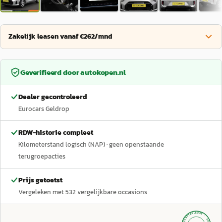
Zakelijk leasen vanaf €262/mnd
Geverifieerd door
autokopen.nl
Dealer gecontroleerd
Eurocars Geldrop
RDW-historie compleet
Kilometerstand logisch (NAP)
· geen openstaande
terugroepacties
Prijs getoetst
Vergeleken met
532
vergelijkbare occasions
GECONTROLEERD ·