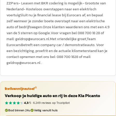
ZZP'ers- Leasen met BKR codering is mogelijk- Grootste van
Nederland- Kosteloos overstappen naar een elektrisch
voertuigSluit nu je financial lease bij Eurocars af, en bepaal
zelf wanneer je zonder boete overstapt naar een elektrische
auto of bedrijfswagen.Onze klanten waarderen ons met een 4.9
van de 5 sterren op Google.Voor vragen bel 088 700 18 28 of
mail: geldrop@eurocars.nl.Met vriendelijke groet,Team
EurocarsBetreft een company car / demonstratieauto. Voor
een bezichtiging, proefrit en de actuele kilometerstand kan je
contact opnemen met ons bel: 088 700 1828 of mail:
geldrop@eurocars.nl .
®
ikwilvanmijnautoaf
Verkoop je huidige auto en rij in deze Kia Picanto
4,3
/5 ·
6.249
reviews op Trustpilot
Bod binnen 24u
Veilig vanuit huis