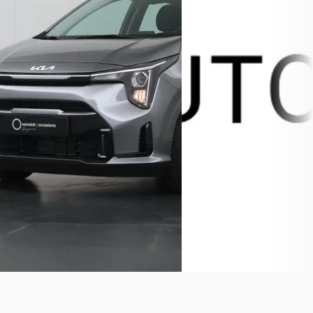
v.a. € 359/mnd
Boven markt
Marktconform
2021 · 23.718 km · Elektrisch
2025 · 10.010 km · Benzine ·
Automaat
Handgeschakeld
Auto MIDO
· Doetinchem
Wensink Occasions Emmeloord
·
Bekijk aanbieding →
Emmeloord
4,1
(
441
)
Bekijk aanbieding →
Vergelijk
Vergelijk