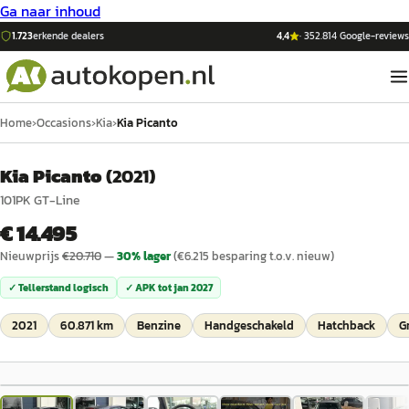
Ga naar inhoud
1.723
erkende dealers
4,4
·
352.814
Google-reviews
Home
›
Occasions
›
Kia
›
Kia Picanto
Kia Picanto
(
2021
)
101PK GT-Line
€ 14.495
Nieuwprijs
€
20.710
—
30
% lager
(€
6.215
besparing t.o.v. nieuw)
✓ Tellerstand logisch
✓ APK tot
jan 2027
2021
60.871 km
Benzine
Handgeschakeld
Hatchback
Gr
1
/
35