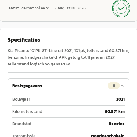
GECONTROLEERD ·
AUTOKOPEN.NL
Laatst gecontroleerd:
6 augustus 2026
· SINDS 1999 ·
Specificaties
Kia Picanto 101PK GT-Line uit 2021, 101 pk, tellerstand 60.871 km,
benzine, handgeschakeld. APK geldig tot 11 januari 2027,
tellerstand logisch volgens RDW.
Basisgegevens
6
Bouwjaar
2021
Kilometerstand
60.871 km
Brandstof
Benzine
Transmissie
Handgeschakeld