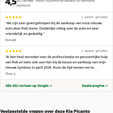
4,5
452
reviews ·
Hedin Automotive Renault in Helmond
,
Helmond
2 weken geleden
“
We zijn zeer goed geholpen bij de aankoop van onze nieuwe
auto door Rob Grens. Duidelijke uitleg over de auto en zeer
vriendelijk en geduldig.
”
Ronald
1 maand geleden
“
Ik ben heel tevreden over de professionele en persoonlijke hulp
van Rob en later ook aan Han bij de keuze en aankoop van mijn
nieuwe Symbioz in april 2026. Ruim de tijd nemen om te
luisteren naar mijn wensen t.a.v. een nieuwe auto en zakelijk bij
Theo S.
de afhandeling en levering. Goede ervaring!
”
Alle
452
reviews op Google →
Dealerpagina →
Veelgestelde vragen over deze Kia Picanto