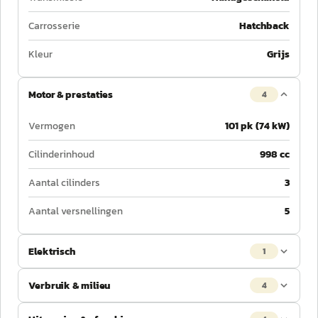
Carrosserie
Hatchback
Kleur
Grijs
Motor & prestaties
4
Vermogen
101 pk (74 kW)
Cilinderinhoud
998 cc
Aantal cilinders
3
Aantal versnellingen
5
Elektrisch
1
Verbruik & milieu
4