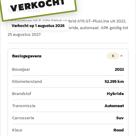
VERKOCHT
Specificaties
Kia Sportage 1.6 T-GDi 230pk Hybrid AT6 GT-PlusLine uit 2022,
Verkocht op
1 augustus 2026
179 pk, tellerstand 52.295 km, hybride, automaat. APK geldig tot
25 augustus 2027.
Basisgegevens
6
Bouwjaar
2022
Kilometerstand
52.295 km
Brandstof
Hybride
Transmissie
Automaat
Carrosserie
Suv
Kleur
Rood