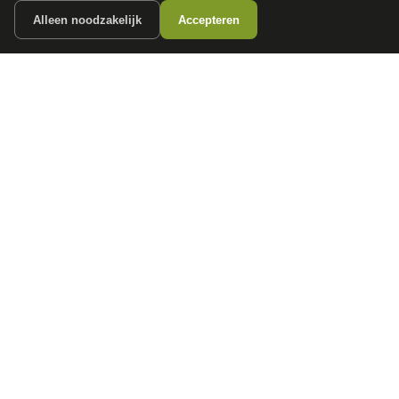
Alleen noodzakelijk
Accepteren
autokopen.nl geeft geen financieel advies en is niet bevoegd om vragen over
financiële producten te beantwoorden. Wij verwijzen door naar erkende, AFM-
vergunde partners.
POPULAIRE MERKEN
Volkswagen
Vind jouw volgende auto bij
Toyota
betrouwbare dealers.
BMW
Mercedes-Benz
Audi
Ford
Opel
Peugeot