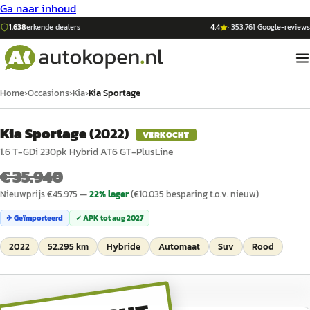
Ga naar inhoud
1.638
erkende dealers
4,4
·
353.761
Google-reviews
Home
›
Occasions
›
Kia
›
Kia Sportage
Kia Sportage
(
2022
)
VERKOCHT
1.6 T-GDi 230pk Hybrid AT6 GT-PlusLine
€ 35.940
Nieuwprijs
€
45.975
—
22
% lager
(€
10.035
besparing t.o.v. nieuw)
✈ Geïmporteerd
✓ APK tot
aug 2027
2022
52.295 km
Hybride
Automaat
Suv
Rood