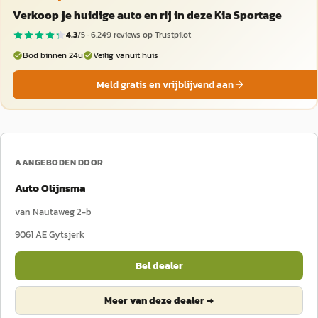
Verkoop je huidige auto en rij in deze Kia Sportage
4,3
/5 ·
6.249
reviews op Trustpilot
Bod binnen 24u
Veilig vanuit huis
Meld gratis en vrijblijvend aan
AANGEBODEN DOOR
Auto Olijnsma
van Nautaweg 2-b
9061 AE
Gytsjerk
Bel dealer
Meer van deze dealer →