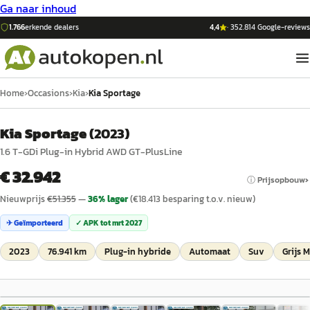
Ga naar inhoud
1.766
erkende dealers
4,4
·
352.814
Google-reviews
Home
›
Occasions
›
Kia
›
Kia Sportage
Kia Sportage
(
2023
)
1.6 T-GDi Plug-in Hybrid AWD GT-PlusLine
€ 32.942
ⓘ Prijsopbouw
Nieuwprijs
€
51.355
—
36
% lager
(€
18.413
besparing t.o.v. nieuw)
✈ Geïmporteerd
✓ APK tot
mrt 2027
2023
76.941 km
Plug-in hybride
Automaat
Suv
Grijs M
1
/
68