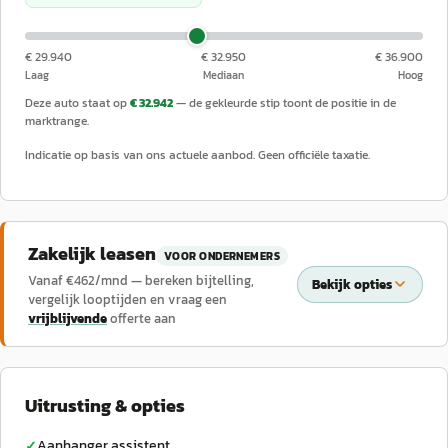
€ 29.940
€ 32.950
€ 36.900
Laag
Mediaan
Hoog
Deze auto staat op
€ 32.942
— de gekleurde stip toont de positie in de
marktrange.
Indicatie op basis van ons actuele aanbod. Geen officiële taxatie.
Zakelijk leasen
VOOR ONDERNEMERS
Vanaf €
462
/mnd — bereken bijtelling,
Bekijk opties
vergelijk looptijden en vraag een
vrijblijvende
offerte aan
Uitrusting & opties
Aanhanger assistent
✓