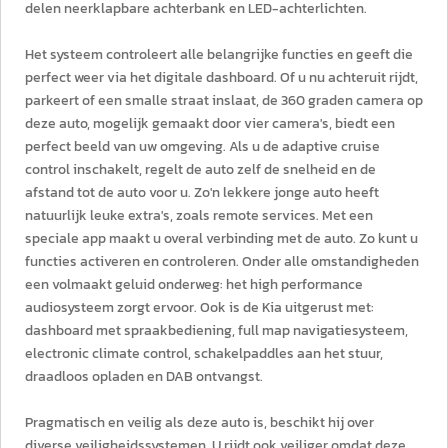
delen neerklapbare achterbank en LED-achterlichten.
Het systeem controleert alle belangrijke functies en geeft die
perfect weer via het digitale dashboard. Of u nu achteruit rijdt,
parkeert of een smalle straat inslaat, de 360 graden camera op
deze auto, mogelijk gemaakt door vier camera's, biedt een
perfect beeld van uw omgeving. Als u de adaptive cruise
control inschakelt, regelt de auto zelf de snelheid en de
afstand tot de auto voor u. Zo'n lekkere jonge auto heeft
natuurlijk leuke extra's, zoals remote services. Met een
speciale app maakt u overal verbinding met de auto. Zo kunt u
functies activeren en controleren. Onder alle omstandigheden
een volmaakt geluid onderweg: het high performance
audiosysteem zorgt ervoor. Ook is de Kia uitgerust met:
dashboard met spraakbediening, full map navigatiesysteem,
electronic climate control, schakelpaddles aan het stuur,
draadloos opladen en DAB ontvangst.
Pragmatisch en veilig als deze auto is, beschikt hij over
diverse veiligheidssystemen. U rijdt ook veiliger omdat deze