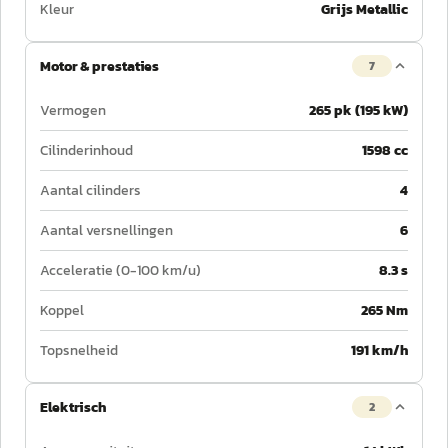
Kleur
Grijs Metallic
Motor & prestaties
7
Vermogen
265 pk (195 kW)
Cilinderinhoud
1598 cc
Aantal cilinders
4
Aantal versnellingen
6
Acceleratie (0-100 km/u)
8.3 s
Koppel
265 Nm
Topsnelheid
191 km/h
Elektrisch
2