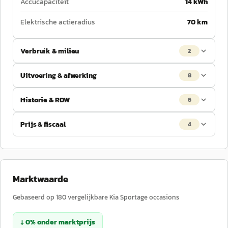
Accucapaciteit
14 kWh
Elektrische actieradius
70 km
Verbruik & milieu
2
Uitvoering & afwerking
8
Historie & RDW
6
Prijs & fiscaal
4
Marktwaarde
Gebaseerd op
180
vergelijkbare
Kia
Sportage
occasions
↓
0
%
onder
marktprijs