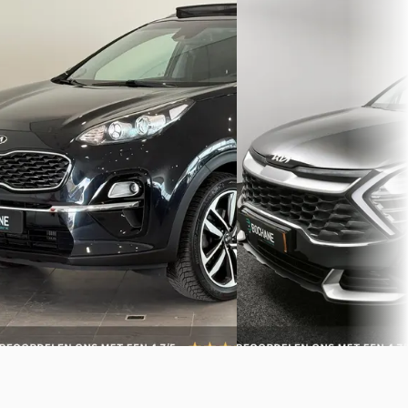
1.6 T-GDI DynamicLine
1.6 T-GDi Plug-in Hybrid 
DynamicLine
€ 26.250
€ 29.900
v.a. € 556/mnd
v.a. € 634/mnd
Scherp geprijsd
Scherp geprijsd
2020 · 55525 km · Benzine ·
Automaat
2023 · 82517 km · Plug-in h
Automaat
Bochane Deventer
· Apeldoorn
4,7
(
730
)
Bochane Ede
· Apeldoorn
Bekijk aanbieding →
Bekijk aanbieding →
Vergelijk
Vergelijk