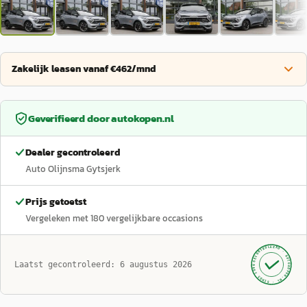
Zakelijk leasen vanaf €462/mnd
Geverifieerd door
autokopen.nl
Dealer gecontroleerd
Auto Olijnsma Gytsjerk
Prijs getoetst
Vergeleken met
180
vergelijkbare occasions
GECONTROLEERD ·
AUTOKOPEN.NL
Laatst gecontroleerd:
6 augustus 2026
· SINDS 1999 ·