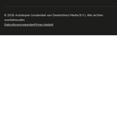
© 2026
Autokopen
(onderdeel van Dealerdirect Media B.V.). Alle rechten
voorbehouden.
Gebruiksvoorwaarden
Privacybeleid