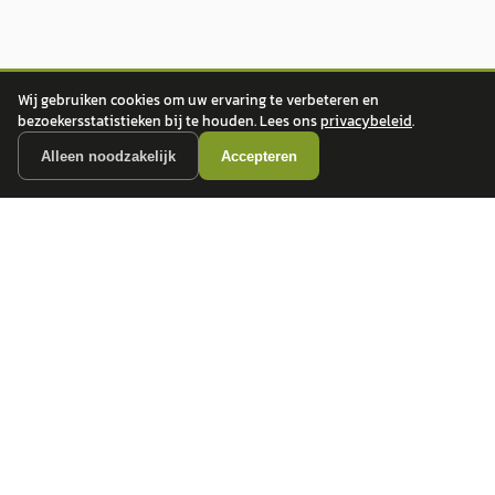
Wij gebruiken cookies om uw ervaring te verbeteren en
bezoekersstatistieken bij te houden. Lees ons
privacybeleid
.
Alleen noodzakelijk
Accepteren
autokopen.nl geeft geen financieel advies en is niet bevoegd om vragen over
financiële producten te beantwoorden. Wij verwijzen door naar erkende, AFM-
vergunde partners.
POPULAIRE MERKEN
Volkswagen
Vind jouw volgende auto bij
Toyota
betrouwbare dealers.