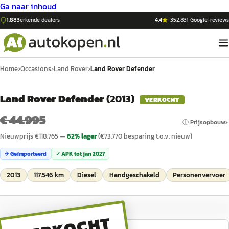
Ga naar inhoud
1.883
erkende dealers
4,4
·
352.831
Google-reviews
Home
›
Occasions
›
Land Rover
›
Land Rover Defender
Land Rover Defender
(
2013
)
VERKOCHT
€ 44.995
ⓘ Prijsopbouw
Nieuwprijs
€
118.765
—
62
% lager
(€
73.770
besparing t.o.v. nieuw)
✈ Geïmporteerd
✓ APK tot
jan 2027
2013
117.546 km
Diesel
Handgeschakeld
Personenvervoer