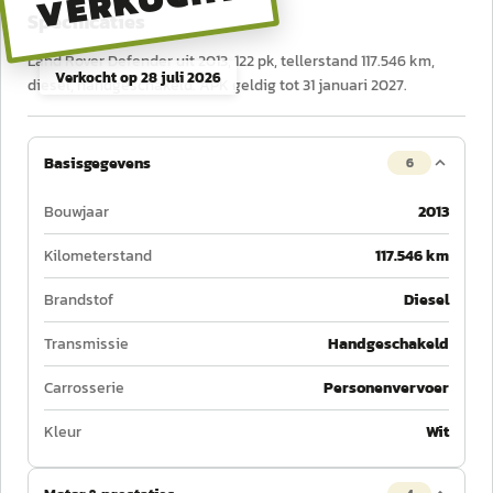
VERKOCHT
Specificaties
Land Rover Defender uit 2013, 122 pk, tellerstand 117.546 km,
Verkocht op
28 juli 2026
diesel, handgeschakeld. APK geldig tot 31 januari 2027.
Basisgegevens
6
Bouwjaar
2013
Kilometerstand
117.546 km
Brandstof
Diesel
Transmissie
Handgeschakeld
Carrosserie
Personenvervoer
Kleur
Wit