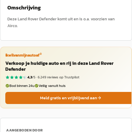
Omschrijving
Deze Land Rover Defender komt uit en is o.a. voorzien van
Airco.
®
ikwilvanmijnautoaf
Verkoop je huidige auto en rij in deze Land Rover
Defender
4,3
/5 ·
6.249
reviews op Trustpilot
Bod binnen 24u
Veilig vanuit huis
Meld gratis en vrijblijvend aan
AANGEBODEN DOOR