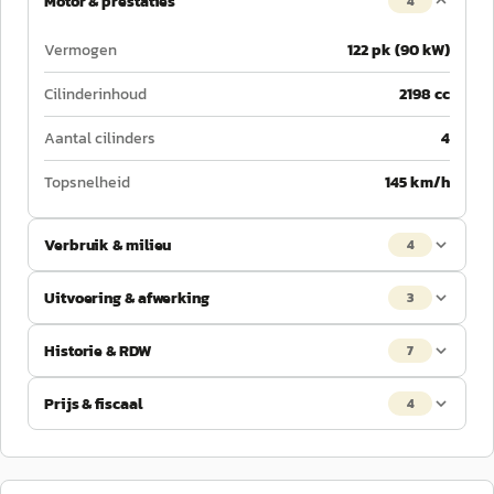
Motor & prestaties
4
Vermogen
122 pk (90 kW)
Cilinderinhoud
2198 cc
Aantal cilinders
4
Topsnelheid
145 km/h
Verbruik & milieu
4
Uitvoering & afwerking
3
Historie & RDW
7
Prijs & fiscaal
4