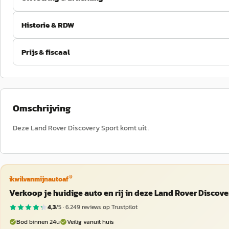
Historie & RDW
Prijs & fiscaal
Omschrijving
Deze Land Rover Discovery Sport komt uit .
®
ikwilvanmijnautoaf
Verkoop je huidige auto en rij in deze Land Rover Discove
4,3
/5 ·
6.249
reviews op Trustpilot
Bod binnen 24u
Veilig vanuit huis