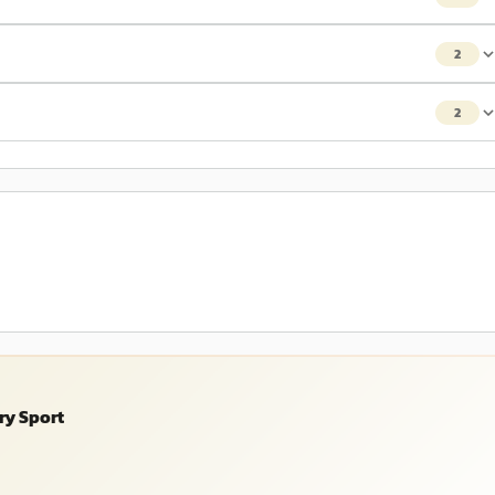
2
2
ry Sport