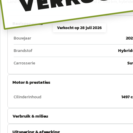
Land Rover Discovery Sport uit 2022, tellerstand 27.460 km, hybrid
Basisgegevens
Verkocht op
28 juli 2026
Bouwjaar
202
Brandstof
Hybrid
Carrosserie
Su
Motor & prestaties
Cilinderinhoud
1497 c
Verbruik & milieu
Uitvoering & afwerking