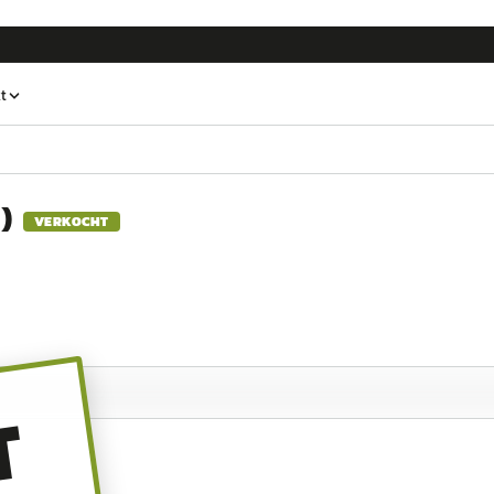
t
2
)
VERKOCHT
T