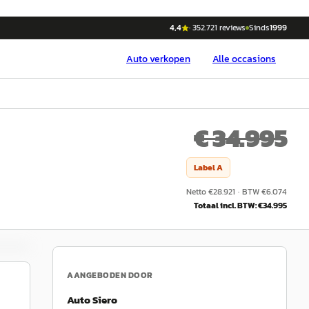
4,4
·
352.721
reviews
Sinds
1999
Auto
verkopen
Alle occasions
€ 34.995
Label
A
Netto €
28.921
·
BTW €
6.074
Totaal incl. BTW: €
34.995
AANGEBODEN DOOR
Auto Siero