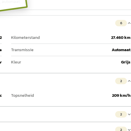
e, automaat.
6
2
Kilometerstand
27.460 km
e
Transmissie
Automaat
v
Kleur
Grijs
2
c
Topsnelheid
209 km/h
2
2