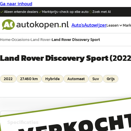
Ga naar inhoud
Alleen erkende dealers
Marktprijs-check op elke
auto
Zoek met AI
Auto's
Autowijzer
Leasen
Mark
Home
›
Occasions
›
Land Rover
›
Land Rover Discovery Sport
Land Rover Discovery Sport
(
202
2022
27.460 km
Hybride
Automaat
Suv
Grijs
VERKOCH
Specificaties