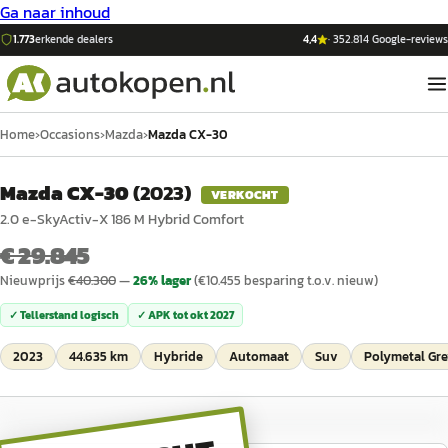
Ga naar inhoud
1.773
erkende dealers
4,4
·
352.814
Google-reviews
Home
›
Occasions
›
Mazda
›
Mazda CX-30
Mazda CX-30
(
2023
)
VERKOCHT
2.0 e-SkyActiv-X 186 M Hybrid Comfort
€ 29.845
Nieuwprijs
€
40.300
—
26
% lager
(€
10.455
besparing t.o.v. nieuw)
✓ Tellerstand logisch
✓ APK tot
okt 2027
2023
44.635 km
Hybride
Automaat
Suv
Polymetal Gr