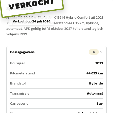
VERKOCHT
Specificaties
Mazda CX-30 2.0 e-SkyActiv-X 186 M Hybrid Comfort uit 2023,
Verkocht op
24 juli 2026
186 pk, 0–100 km/u in 8,6 s, tellerstand 44.635 km, hybride,
automaat. APK geldig tot 18 oktober 2027, tellerstand logisch
volgens RDW.
Basisgegevens
6
Bouwjaar
2023
Kilometerstand
44.635 km
Brandstof
Hybride
Transmissie
Automaat
Carrosserie
Suv