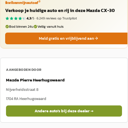
®
ikwilvanmijnautoaf
Verkoop je huidige auto en rij in deze Mazda CX-30
4,3
/5 ·
6.249
reviews op Trustpilot
Bod binnen 24u
Veilig vanuit huis
Meld gratis en vrijblijvend aan
AANGEBODEN DOOR
Mazda Pierre Heerhugowaard
Nijverheidsstraat 8
1704 RA
Heerhugowaard
Andere auto's bij deze dealer →