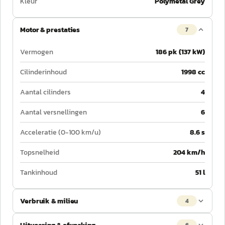
Kleur
Polymetal Grey
Motor & prestaties
7
Vermogen
186 pk (137 kW)
Cilinderinhoud
1998 cc
Aantal cilinders
4
Aantal versnellingen
6
Acceleratie (0-100 km/u)
8.6 s
Topsnelheid
204 km/h
Tankinhoud
51 l
Verbruik & milieu
4