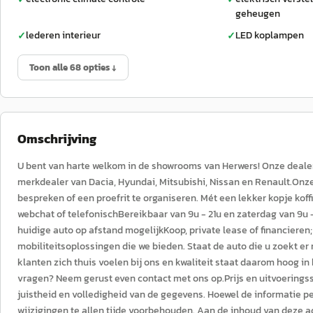
geheugen
lederen interieur
LED koplampen
✓
✓
Toon alle 68 opties ↓
Omschrijving
U bent van harte welkom in de showrooms van Herwers! Onze dealeror
merkdealer van Dacia, Hyundai, Mitsubishi, Nissan en Renault.O
bespreken of een proefrit te organiseren. Mét een lekker kopje ko
webchat of telefonischBereikbaar van 9u - 21u en zaterdag van 9u -
huidige auto op afstand mogelijkKoop, private lease of financiere
mobiliteitsoplossingen die we bieden. Staat de auto die u zoekt er
klanten zich thuis voelen bij ons en kwaliteit staat daarom hoog i
vragen? Neem gerust even contact met ons op.Prijs en uitvoerings
juistheid en volledigheid van de gegevens. Hoewel de informatie 
wijzigingen te allen tijde voorbehouden. Aan de inhoud van deze 