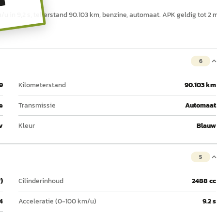
T
u in 9,2 s, tellerstand 90.103 km, benzine, automaat. APK geldig tot 2 
6
9
Kilometerstand
90.103 km
e
Transmissie
Automaat
v
Kleur
Blauw
5
)
Cilinderinhoud
2488 cc
4
Acceleratie (0-100 km/u)
9.2 s