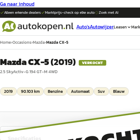
Ga naar inhoud
Alleen erkende dealers
Marktprijs-check op elke
auto
Zoek met AI
Auto's
Autowijzer
Leasen
Mark
Home
›
Occasions
›
Mazda
›
Mazda CX-5
Mazda CX-5
(
2019
)
VERKOCHT
2.5 SkyActiv-G 194 GT-M 4WD
2019
90.103 km
Benzine
Automaat
Suv
Blauw
Specificaties