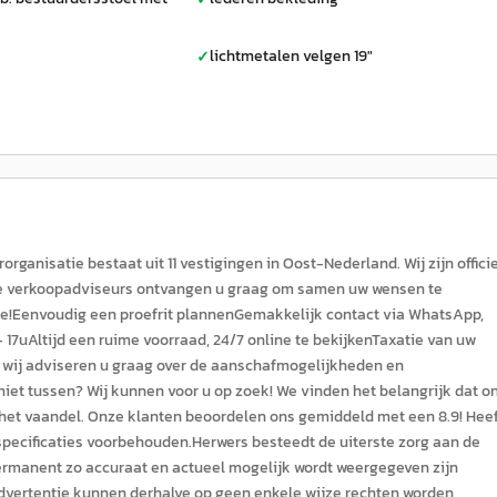
lichtmetalen velgen 19"
✓
ganisatie bestaat uit 11 vestigingen in Oost-Nederland. Wij zijn offici
nze verkoopadviseurs ontvangen u graag om samen uw wensen te
ffie!Eenvoudig een proefrit plannenGemakkelijk contact via WhatsApp,
 17uAltijd een ruime voorraad, 24/7 online te bekijkenTaxatie van uw
n; wij adviseren u graag over de aanschafmogelijkheden en
 niet tussen? Wij kunnen voor u op zoek! We vinden het belangrijk dat o
n het vaandel. Onze klanten beoordelen ons gemiddeld met een 8.9! Heef
specificaties voorbehouden.Herwers besteedt de uiterste zorg aan de
permanent zo accuraat en actueel mogelijk wordt weergegeven zijn
advertentie kunnen derhalve op geen enkele wijze rechten worden