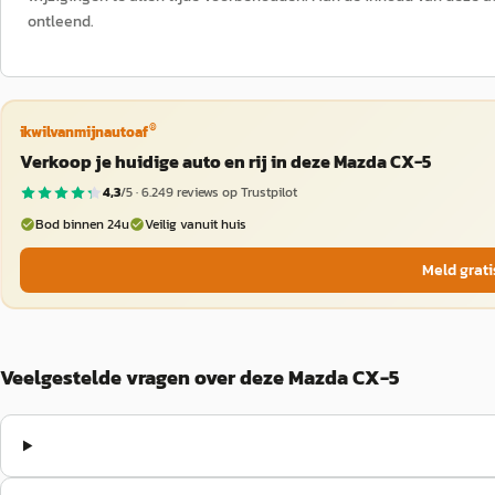
ontleend.
®
ikwilvanmijnautoaf
Verkoop je huidige auto en rij in deze Mazda CX-5
4,3
/5 ·
6.249
reviews op Trustpilot
Bod binnen 24u
Veilig vanuit huis
Meld grati
Veelgestelde vragen over deze Mazda CX-5