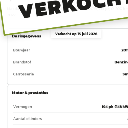
VERKOCH
Mazda CX-5 2.5 SkyActiv-G 194 GT-M 4WD uit 2019, 194 pk, 0–100 km/
2027.
Verkocht op
15 juli 2026
Basisgegevens
Bouwjaar
201
Brandstof
Benzin
Carrosserie
Su
Motor & prestaties
Vermogen
194 pk (143 kW
Aantal cilinders