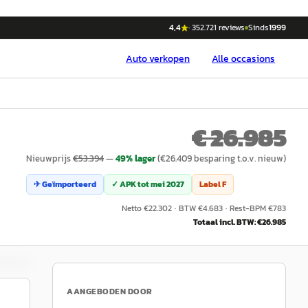
4,4
·
352.721
reviews
Sinds
1999
Auto
verkopen
Alle occasions
€ 26.985
Nieuwprijs
€
53.394
—
49
% lager
(€
26.409
besparing t.o.v. nieuw)
✈ Geïmporteerd
✓ APK tot
mei 2027
Label
F
Netto €
22.302
·
BTW €
4.683
·
Rest-BPM €
783
Totaal incl. BTW: €
26.985
AANGEBODEN DOOR