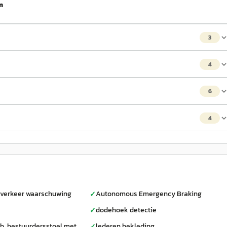
m
3
4
6
4
verkeer waarschuwing
Autonomous Emergency Braking
✓
dodehoek detectie
✓
lb. bestuurdersstoel met
lederen bekleding
✓