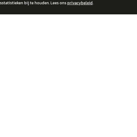
statistieken bij te houden. Lees ons
privacybeleid
.
 over financiële producten te beantwoorden. Wij verwijzen door naar erkende, AFM-v