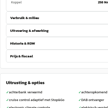
Koppel
258 N
Verbruik & milieu
Uitvoering & afwerking
Historie & RDW
Prijs & fiscaal
Uitrusting & opties
achterbank verwarmd
achteropkomend 
✓
✓
cruise control adaptief met Stop&Go
DAB ontvanger
✓
✓
electronic climate controle
elektrisch verste
✓
✓