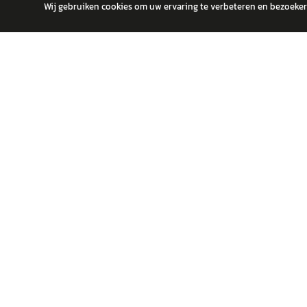
Wij gebruiken cookies om uw ervaring te verbeteren en bezoekers
autokopen.nl geeft geen financieel advies en is niet bevoegd om vragen