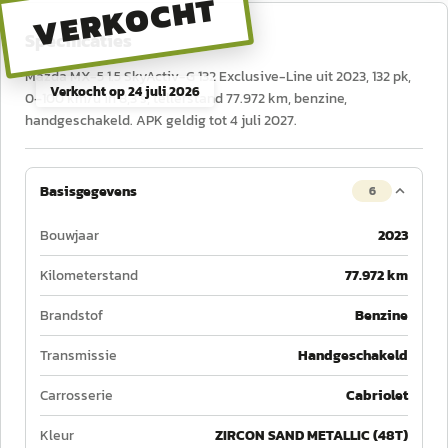
VERKOCHT
Specificaties
Mazda MX-5 1.5 SkyActiv-G 132 Exclusive-Line uit 2023, 132 pk,
Verkocht op
24 juli 2026
0–100 km/u in 8,3 s, tellerstand 77.972 km, benzine,
handgeschakeld. APK geldig tot 4 juli 2027.
Basisgegevens
6
Bouwjaar
2023
Kilometerstand
77.972 km
Brandstof
Benzine
Transmissie
Handgeschakeld
Carrosserie
Cabriolet
Kleur
ZIRCON SAND METALLIC (48T)