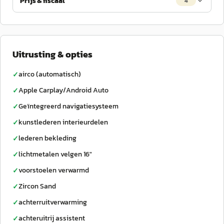
Prijs & fiscaal
4
Uitrusting & opties
airco (automatisch)
✓
Apple Carplay/Android Auto
✓
Geïntegreerd navigatiesysteem
✓
kunstlederen interieurdelen
✓
lederen bekleding
✓
lichtmetalen velgen 16"
✓
voorstoelen verwarmd
✓
Zircon Sand
✓
achterruitverwarming
✓
achteruitrij assistent
✓