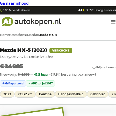
Ga naar inhoud
1.883
erkende dealers
4,4
·
352.831
Google-reviews
Home
›
Occasions
›
Mazda
›
Mazda MX-5
Mazda MX-5
(
2023
)
VERKOCHT
1.5 SkyActiv-G 132 Exclusive-Line
€ 24.985
ⓘ Prijsopbouw
Nieuwprijs
€
42.899
—
42
% lager
(€
17.914
besparing t.o.v. nieuw)
✈ Geïmporteerd
✓ APK tot
jul 2027
2023
77.972 km
Benzine
Handgeschakeld
Cabriolet
ZI