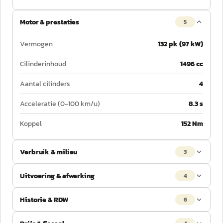
Motor & prestaties
5
Vermogen
132 pk (97 kW)
Cilinderinhoud
1496 cc
Aantal cilinders
4
Acceleratie (0-100 km/u)
8.3 s
Koppel
152 Nm
Verbruik & milieu
3
Uitvoering & afwerking
4
Historie & RDW
6