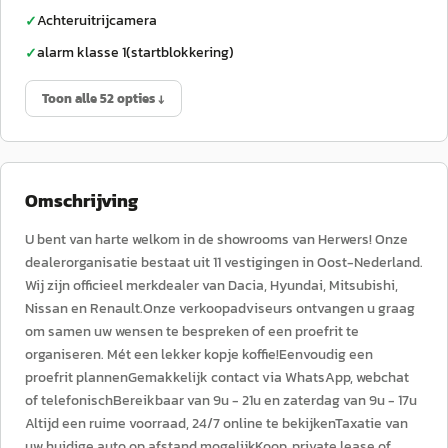
Achteruitrijcamera
✓
alarm klasse 1(startblokkering)
✓
Toon alle 52 opties ↓
Omschrijving
U bent van harte welkom in de showrooms van Herwers! Onze
dealerorganisatie bestaat uit 11 vestigingen in Oost-Nederland.
Wij zijn officieel merkdealer van Dacia, Hyundai, Mitsubishi,
Nissan en Renault.Onze verkoopadviseurs ontvangen u graag
om samen uw wensen te bespreken of een proefrit te
organiseren. Mét een lekker kopje koffie!Eenvoudig een
proefrit plannenGemakkelijk contact via WhatsApp, webchat
of telefonischBereikbaar van 9u - 21u en zaterdag van 9u - 17u
Altijd een ruime voorraad, 24/7 online te bekijkenTaxatie van
uw huidige auto op afstand mogelijkKoop, private lease of