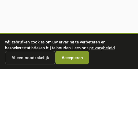
Wij gebruiken cookies om uw ervaring te verbeteren en
bezoekersstatistieken bij te houden. Lees ons
privacybeleid
.
Alleen noodzakelijk
Accepteren
autokopen.nl geeft geen financieel advies en is niet bevoegd om vragen over
financiële producten te beantwoorden. Wij verwijzen door naar erkende, AFM-
vergunde partners.
POPULAIRE MERKEN
Volkswagen
Vind jouw volgende auto bij
Toyota
betrouwbare dealers.
BMW