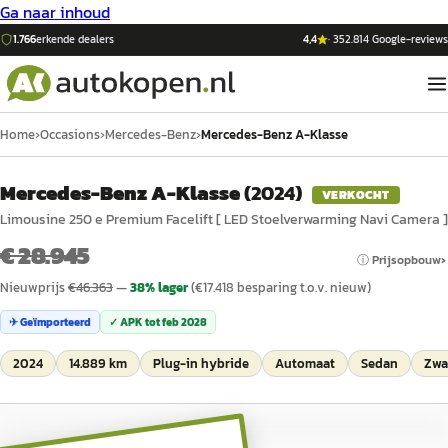
Ga naar inhoud
1.766
erkende dealers
4,4
·
352.814
Google-reviews
Home
›
Occasions
›
Mercedes-Benz
›
Mercedes-Benz A-Klasse
Mercedes-Benz A-Klasse
(
2024
)
VERKOCHT
Limousine 250 e Premium Facelift [ LED Stoelverwarming Navi Camera ]
€ 28.945
ⓘ Prijsopbouw
Nieuwprijs
€
46.363
—
38
% lager
(€
17.418
besparing t.o.v. nieuw)
✈ Geïmporteerd
✓ APK tot
feb 2028
2024
14.889 km
Plug-in hybride
Automaat
Sedan
Zwa