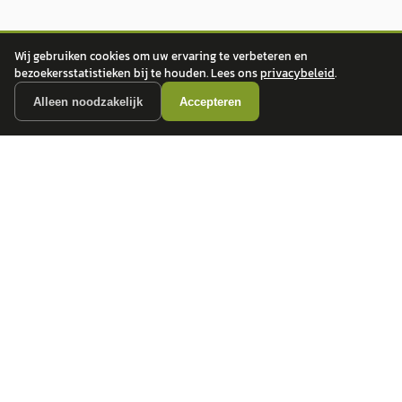
Wij gebruiken cookies om uw ervaring te verbeteren en
bezoekersstatistieken bij te houden. Lees ons
privacybeleid
.
Alleen noodzakelijk
Accepteren
autokopen.nl geeft geen financieel advies en is niet bevoegd om vragen over
financiële producten te beantwoorden. Wij verwijzen door naar erkende, AFM-
vergunde partners.
POPULAIRE MERKEN
Volkswagen
Vind jouw volgende auto bij
Toyota
betrouwbare dealers.
BMW
Mercedes-Benz
Audi
Ford