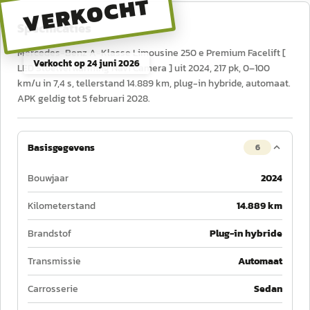
VERKOCHT
Specificaties
Mercedes-Benz A-Klasse Limousine 250 e Premium Facelift [
Verkocht op
24 juni 2026
LED Stoelverwarming Navi Camera ] uit 2024, 217 pk, 0–100
km/u in 7,4 s, tellerstand 14.889 km, plug-in hybride, automaat.
APK geldig tot 5 februari 2028.
Basisgegevens
6
Bouwjaar
2024
Kilometerstand
14.889 km
Brandstof
Plug-in hybride
Transmissie
Automaat
Carrosserie
Sedan