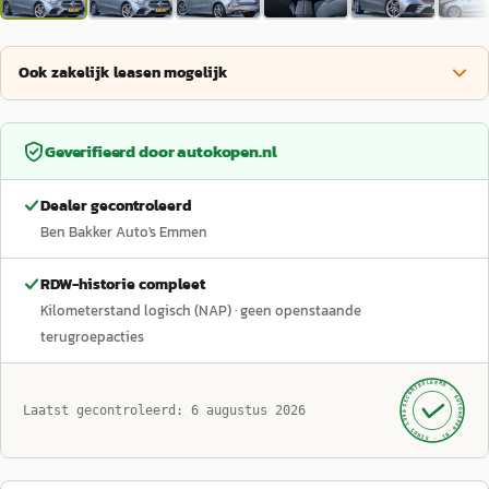
Ook zakelijk leasen mogelijk
Geverifieerd door
autokopen.nl
Dealer gecontroleerd
Ben Bakker Auto's Emmen
RDW-historie compleet
Kilometerstand logisch (NAP)
· geen openstaande
terugroepacties
GECONTROLEERD ·
AUTOKOPEN.NL
Laatst gecontroleerd:
6 augustus 2026
· SINDS 1999 ·