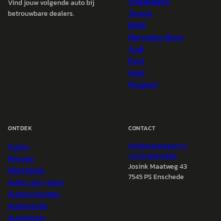
Volkswagen
Vind jouw volgende auto bij
Toyota
betrouwbare dealers.
BMW
Mercedes-Benz
Audi
Ford
Opel
Peugeot
ONTDEK
CONTACT
Auto's
info@
autokopen.nl
+31 53 208 4490
Nieuws
Josink Maatweg 43
Marktdata
7545 PS Enschede
Auto's per regio
Autoprijsindex
Autotrends
Autowijzer