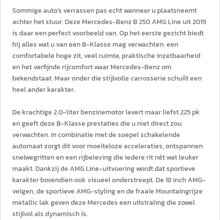
Sommige auto’s verrassen pas echt wanneer u plaatsneemt
achter het stuur. Deze Mercedes-Benz B 250 AMG Line uit 2019
is daar een perfect voorbeeld van. Op het eerste gezicht biedt
hij alles wat u van een B-Klasse mag verwachten: een
comfortabele hoge zit, veel ruimte, praktische inzetbaarheid
en het verfijnde rijcomfort waar Mercedes-Benz om
bekendstaat. Maar onder die stijlvolle carrosserie schuilt een
heel ander karakter.
De krachtige 2.0-liter benzinemotor levert maar liefst 225 pk
en geeft deze B-Klasse prestaties die u niet direct zou
verwachten. In combinatie met de soepel schakelende
automaat zorgt dit voor moeiteloze acceleraties, ontspannen
snelwegritten en een rijbeleving die iedere rit nét wat leuker
maakt. Dankzij de AMG Line-uitvoering wordt dat sportieve
karakter bovendien ook visueel onderstreept. De 18 inch AMG-
velgen, de sportieve AMG-styling en de fraaie Mountaingrijze
metallic lak geven deze Mercedes een uitstraling die zowel
stijlvol als dynamisch is.