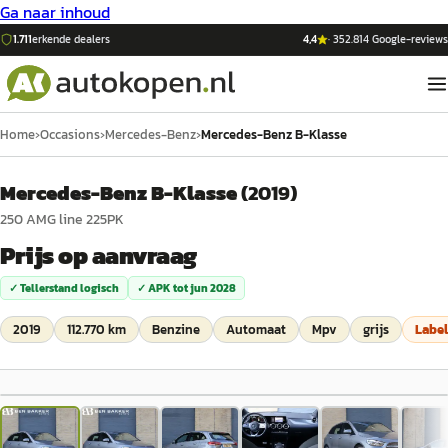
Ga naar inhoud
1.711
erkende dealers
4,4
·
352.814
Google-reviews
Home
›
Occasions
›
Mercedes-Benz
›
Mercedes-Benz B-Klasse
Mercedes-Benz B-Klasse
(
2019
)
250 AMG line 225PK
Prijs op aanvraag
✓ Tellerstand logisch
✓ APK tot
jun 2028
2019
112.770 km
Benzine
Automaat
Mpv
grijs
Labe
1
/
48