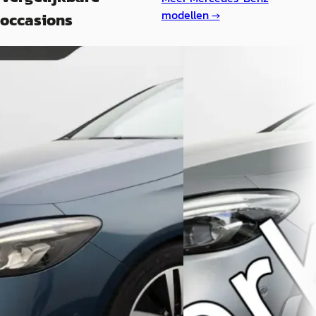
modellen →
occasions
C
A
Mercedes-Benz B-Klasse
·
Mercedes-Benz B-Kl
2021
2022
200 Aut. 164pk Luxury
250 e Premium+ AMG pac
€ 22.500
€ 1.000
v.a. € 477/mnd
Scherp geprijsd
Marktconform
2022 · 80.643 km · Plug-in
Automaat
2021 · 103.624 km · Benzine ·
Automaat
Garage Jelsma
· Rozendaa
Bekijk aanbieding →
Garage Jelsma
· Rozendaal
Bekijk aanbieding →
Vergelijk