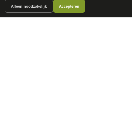
Alleen noodzakelijk
Accepteren
autokopen.nl geeft geen financieel advies en is niet bevoegd om vragen over
financiële producten te beantwoorden. Wij verwijzen door naar erkende, AFM-
vergunde partners.
POPULAIRE MERKEN
Volkswagen
Vind jouw volgende auto bij
Toyota
betrouwbare dealers.
BMW
Mercedes-Benz
Audi
Ford
Opel
Peugeot