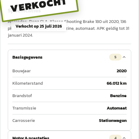
VERKOCHT
Specificaties
Mercedes-Benz CLA-Klasse Shooting Brake 180 uit 2020, 136
Verkocht op
25 juli 2026
pk, tellerstand 66.012 km, benzine, automaat. APK geldig tot 31
januari 2024.
Basisgegevens
5
Bouwjaar
2020
Kilometerstand
66.012 km
Brandstof
Benzine
Transmissie
Automaat
Carrosserie
Stationwagon
Motor & prestaties
4