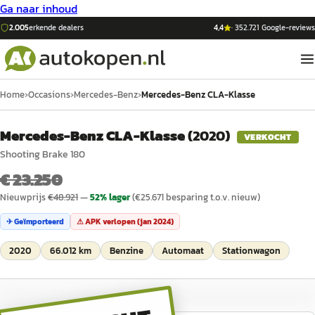
Ga naar inhoud
2.005
erkende dealers
4,4
·
352.721
Google-reviews
Home
›
Occasions
›
Mercedes-Benz
›
Mercedes-Benz CLA-Klasse
Mercedes-Benz CLA-Klasse
(
2020
)
VERKOCHT
Shooting Brake 180
€ 23.250
Nieuwprijs
€
48.921
—
52
% lager
(€
25.671
besparing t.o.v. nieuw)
✈ Geïmporteerd
⚠ APK verlopen (
jan 2024
)
2020
66.012 km
Benzine
Automaat
Stationwagon