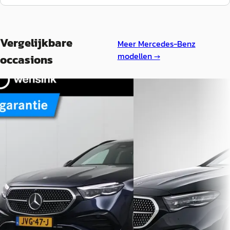
Vergelijkbare
Meer
Mercedes-Benz
modellen →
occasions
Mercedes-Benz E-Klasse
·
A
Mercedes-Benz E-Kla
2026
2026
Estate 300e Sport Edition
Estate 300 e Business So
€ 72.850
€ 86.785
v.a. € 1.544/mnd
v.a. € 1.840/mnd
Boven markt
Boven markt
2026 · 9.576 km · Plug-in hybride ·
Automaat
2026 · 15 km · Hybride · A