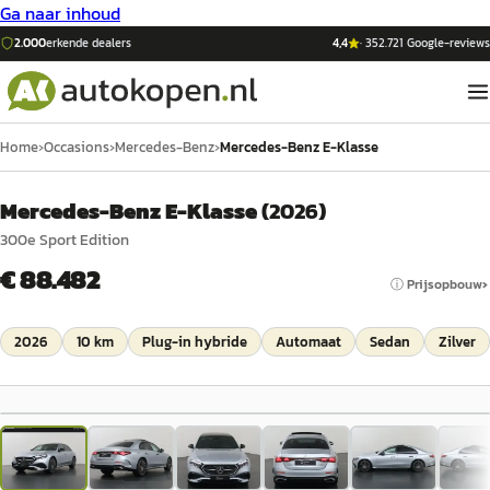
Ga naar inhoud
2.000
erkende dealers
4,4
·
352.721
Google-reviews
Home
›
Occasions
›
Mercedes-Benz
›
Mercedes-Benz E-Klasse
Mercedes-Benz E-Klasse
(
2026
)
300e Sport Edition
€ 88.482
ⓘ Prijsopbouw
2026
10 km
Plug-in hybride
Automaat
Sedan
Zilver
1
/
52