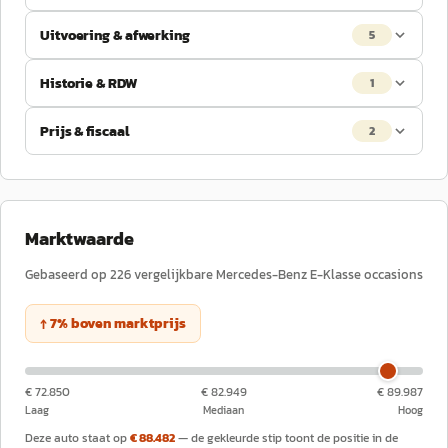
Uitvoering & afwerking
5
Historie & RDW
1
Prijs & fiscaal
2
Marktwaarde
Gebaseerd op
226
vergelijkbare
Mercedes-Benz
E-Klasse
occasions
↑
7
%
boven
marktprijs
€ 72.850
€ 82.949
€ 89.987
Laag
Mediaan
Hoog
Deze auto staat op
€ 88.482
— de gekleurde stip toont de positie in de