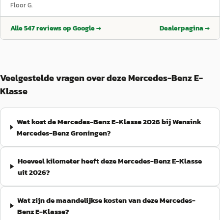
die er betaald is voor remmen had dat best gekund vind ik.
”
Floor G.
Alle
547
reviews op Google →
Dealerpagina →
Veelgestelde vragen over deze Mercedes-Benz E-
Klasse
Wat kost de Mercedes-Benz E-Klasse 2026 bij Wensink
Mercedes-Benz Groningen?
Hoeveel kilometer heeft deze Mercedes-Benz E-Klasse
uit 2026?
Wat zijn de maandelijkse kosten van deze Mercedes-
Benz E-Klasse?