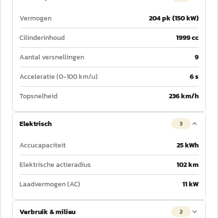
Vermogen
204 pk (150 kW)
Cilinderinhoud
1999 cc
Aantal versnellingen
9
Acceleratie (0-100 km/u)
6 s
Topsnelheid
236 km/h
Elektrisch
3
Accucapaciteit
25 kWh
Elektrische actieradius
102 km
Laadvermogen (AC)
11 kW
Verbruik & milieu
2