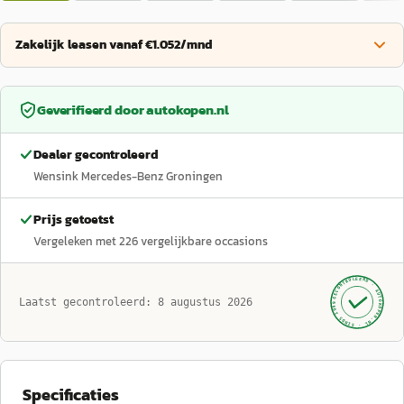
Zakelijk leasen vanaf €1.052/mnd
Geverifieerd door
autokopen.nl
Dealer gecontroleerd
Wensink Mercedes-Benz Groningen
Prijs getoetst
Vergeleken met
226
vergelijkbare occasions
GECONTROLEERD ·
AUTOKOPEN.NL
Laatst gecontroleerd:
8 augustus 2026
· SINDS 1999 ·
Specificaties