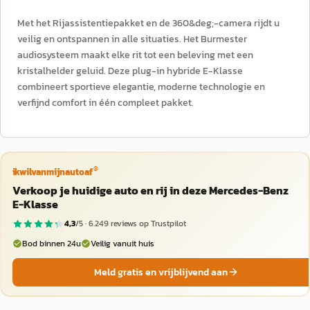
Met het Rijassistentiepakket en de 360&deg;-camera rijdt u
veilig en ontspannen in alle situaties. Het Burmester
audiosysteem maakt elke rit tot een beleving met een
kristalhelder geluid. Deze plug-in hybride E-Klasse
combineert sportieve elegantie, moderne technologie en
verfijnd comfort in één compleet pakket.
®
ikwilvanmijnautoaf
Verkoop je huidige auto en rij in deze Mercedes-Benz
E-Klasse
4,3
/5 ·
6.249
reviews op Trustpilot
Bod binnen 24u
Veilig vanuit huis
Meld gratis en vrijblijvend aan