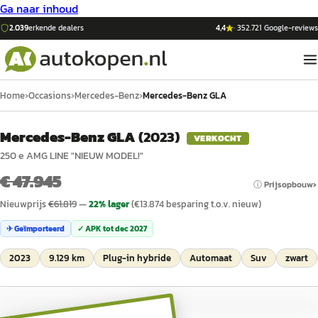
Ga naar inhoud
2.039
erkende dealers
4,4
·
352.721
Google-reviews
Home
›
Occasions
›
Mercedes-Benz
›
Mercedes-Benz GLA
Mercedes-Benz GLA
(
2023
)
VERKOCHT
250 e AMG LINE "NIEUW MODEL!"
€ 47.945
ⓘ Prijsopbouw
Nieuwprijs
€
61.819
—
22
% lager
(€
13.874
besparing t.o.v. nieuw)
✈ Geïmporteerd
✓ APK tot
dec 2027
2023
9.129 km
Plug-in hybride
Automaat
Suv
zwart