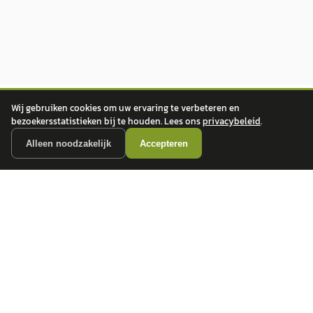
Wij gebruiken cookies om uw ervaring te verbeteren en
bezoekersstatistieken bij te houden. Lees ons
privacybeleid
.
Alleen noodzakelijk
Accepteren
autokopen.nl geeft geen financieel advies en is niet bevoegd om vragen over
financiële producten te beantwoorden. Wij verwijzen door naar erkende, AFM-
vergunde partners.
POPULAIRE MERKEN
Volkswagen
Vind jouw volgende auto bij
Toyota
betrouwbare dealers.