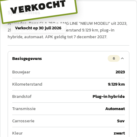
VERKOCHT
Specificaties
Mercedes-Benz GLA 250 e AMG LINE "NIEUW MODEL!" uit 2023,
Verkocht op
30 juli 2026
218 pk, 0–100 km/u in 7,9 s, tellerstand 9.129 km, plug-in
hybride, automaat. APK geldig tot 7 december 2027.
Basisgegevens
6
Bouwjaar
2023
Kilometerstand
9.129 km
Brandstof
Plug-in hybride
Transmissie
Automaat
Carrosserie
Suv
Kleur
zwart