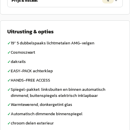
Prijs & fiscaal
4
Uitrusting & opties
19'' 5 dubbelspaaks lichtmetalen AMG-velgen
✓
Cosmoszwart
✓
dakrails
✓
EASY-PACK achterklep
✓
HANDS-FREE ACCESS
✓
Spiegel-pakket: linksbuiten en binnen automatisch
✓
dimmend, buitenspiegels elektrisch inklapbaar
Warmtewerend, donkergetint glas
✓
Automatisch dimmende binnenspiegel
✓
chroom delen exterieur
✓