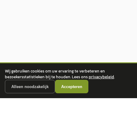
Wij gebruiken cookies om uw ervaring te verbeteren en
bezoekersstatistieken bij te houden. Lees ons
privacybeleid
.
Alleen noodzakelijk
Accepteren
autokopen.nl geeft geen financieel advies en is niet bevoegd om vragen over
financiële producten te beantwoorden. Wij verwijzen door naar erkende, AFM-
vergunde partners.