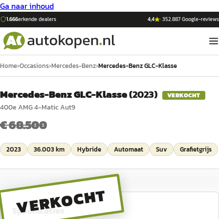
Ga naar inhoud
1.666
erkende dealers
4,4
·
352.887
Google-reviews
Home
›
Occasions
›
Mercedes-Benz
›
Mercedes-Benz GLC-Klasse
Mercedes-Benz GLC-Klasse
(
2023
)
VERKOCHT
400e AMG 4-Matic Aut9
€ 68.500
2023
36.003 km
Hybride
Automaat
Suv
Grafietgrijs
VERKOCHT
Specificaties