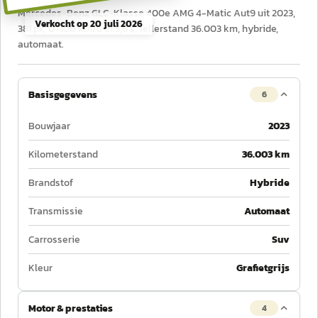
Mercedes-Benz GLC-Klasse 400e AMG 4-Matic Aut9 uit 2023,
Verkocht op
20 juli 2026
381 pk, 0–100 km/u in 5,6 s, tellerstand 36.003 km, hybride,
automaat.
Basisgegevens
6
Bouwjaar
2023
Kilometerstand
36.003 km
Brandstof
Hybride
Transmissie
Automaat
Carrosserie
Suv
Kleur
Grafietgrijs
Motor & prestaties
4