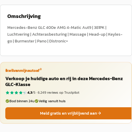
Omschrijving
Mercedes-Benz GLC 400e AMG 4-Matic Aut9 | 381PK |
Luchtvering | Achterasbesturing | Massage | Head-up | Keyles-
go | Burmester | Pano | Distronic+
®
ikwilvanmijnautoaf
Verkoop je huidige auto en rij in deze Mercedes-Benz
GLC-Klasse
4,3
/5 ·
6.249
reviews op Trustpilot
Bod binnen 24u
Veilig vanuit huis
Meld gratis en vrijblijvend aan