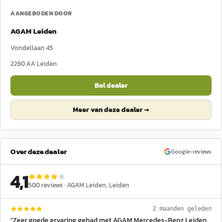
AANGEBODEN DOOR
AGAM Leiden
Vondellaan 45
2260 AA
Leiden
Bel dealer
Meer van deze dealer →
Over deze dealer
Google-reviews
4,1
500
reviews ·
AGAM Leiden
, Leiden
2 maanden geleden
“
Zeer goede ervaring gehad met AGAM Mercedes-Benz Leiden.