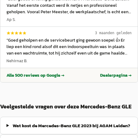
Vanaf het eerste contact werd ik netjes en professioneel
geholpen. Vooral Peter Meester, de werkplaatschef, is echt een
topper. Hij denkt mee, communiceert duidelijk en zorgt ervoor
Ap S.
dat zaken daadwerkelijk geregeld worden. Je merkt direct dat
hij verstand van zaken heeft en klanten serieus neemt. In
3 maanden geleden
vergelijking daarmee raad ik mensen juist aan om ver weg te
“
Goed geholpen en de servicebeurt ging gewoon soepel 👍 Er
blijven van Gomes Noord-Holland Leiden. Het verschil in service,
liep een kind rond alsof dit een indoorspeeltuin was in plaats
communicatie en klantgerichtheid is enorm. Bij AGAM Leiden
van een wachtruimte, tot hij zichzelf even uit de game haalde
voel je je tenminste gehoord en wordt er actief gezocht naar
met een harde klap op z’n hoofd 😅 Eerlijk: dat had hij ook wel
Nehirnaz B.
oplossingen. Zeker een compliment waard aan Peter Meester en
een beetje verdiend, want het was nonstop chaos. Daarna was
het team voor de professionele aanpak
”
het heerlijk rustig en kon iedereen weer normaal wachten
Alle
500
reviews op Google →
Dealerpagina →
zonder survivalmodus. Koffie was goed, personeel vriendelijk en
duidelijk — gewoon zoals het hoort. En die jongen achter de
balie met het blonde haar zag er trouwens ook nog eens goed
uit… bijna reden om een beschuitje te gaan eten 😏 Kortom:
service goed, sfeer prima, en onverwacht entertainment
Veelgestelde vragen over deze Mercedes-Benz GLE
inbegrepen 😉
”
Wat kost de Mercedes-Benz GLE 2023 bij AGAM Leiden?