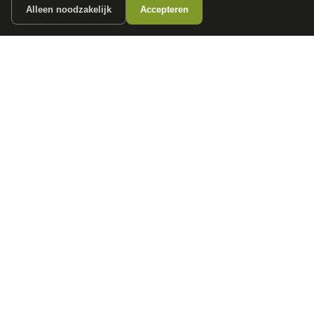
Alleen noodzakelijk
Accepteren
Stuur bericht
POPULAIRE MERKEN
Volkswagen
Vind jouw volgende auto bij
Toyota
betrouwbare dealers.
BMW
Mercedes-Benz
Audi
Ford
Opel
Peugeot
ONTDEK
CONTACT
Auto's
info@
autokopen.nl
+31 53 208 4490
Nieuws
Josink Maatweg 43
Marktdata
7545 PS Enschede
Auto's per regio
Autoprijsindex