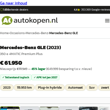
Ga naar inhoud
1.656
erkende dealers
4,4
·
353.369
Google-reviews
Home
›
Occasions
›
Mercedes-Benz
›
Mercedes-Benz GLE
Mercedes-Benz GLE
(
2023
)
350 e 4MATIC Premium Plus
€ 61.950
Nieuwprijs
€
111.949
—
45
% lager
(€
49.999
besparing t.o.v. nieuw)
✓ Tellerstand logisch
✓ APK tot
jan 2027
2023
115.953 km
Plug-in hybride
Automaat
Suv
zwart
1
/
29