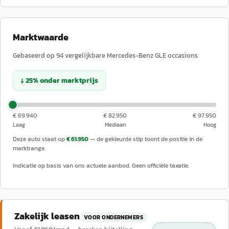
Marktwaarde
Gebaseerd op
94
vergelijkbare
Mercedes-Benz
GLE
occasions
↓
25
%
onder
marktprijs
€ 69.940
€ 82.950
€ 97.950
Laag
Mediaan
Hoog
Deze auto staat op
€ 61.950
— de gekleurde stip toont de positie in de
marktrange.
Indicatie op basis van ons actuele aanbod. Geen officiële taxatie.
Zakelijk leasen
VOOR ONDERNEMERS