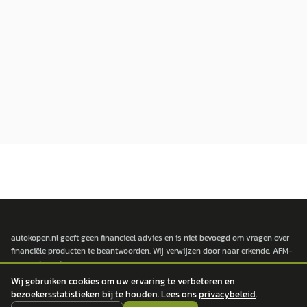
autokopen.nl geeft geen financieel advies en is niet bevoegd om vragen over
financiële producten te beantwoorden. Wij verwijzen door naar erkende, AFM-
vergunde partners.
Wij gebruiken cookies om uw ervaring te verbeteren en
bezoekersstatistieken bij te houden. Lees ons
privacybeleid
.