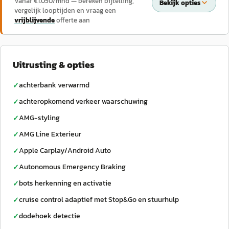
Vanaf €
1.050
/mnd — bereken bijtelling,
Bekijk opties
vergelijk looptijden en vraag een
vrijblijvende
offerte aan
Uitrusting & opties
achterbank verwarmd
✓
achteropkomend verkeer waarschuwing
✓
AMG-styling
✓
AMG Line Exterieur
✓
Apple Carplay/Android Auto
✓
Autonomous Emergency Braking
✓
bots herkenning en activatie
✓
cruise control adaptief met Stop&Go en stuurhulp
✓
dodehoek detectie
✓