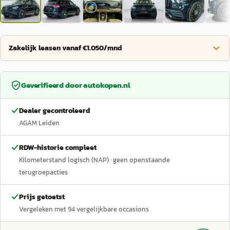
Zakelijk leasen vanaf €1.050/mnd
Geverifieerd door
autokopen.nl
Dealer gecontroleerd
AGAM Leiden
RDW-historie compleet
Kilometerstand logisch (NAP)
· geen openstaande
terugroepacties
Prijs getoetst
Vergeleken met
94
vergelijkbare occasions