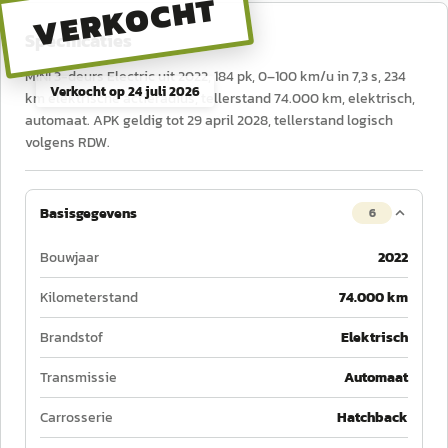
VERKOCHT
Specificaties
MINI 3-deurs Electric uit 2022, 184 pk, 0–100 km/u in 7,3 s, 234
Verkocht op
24 juli 2026
km elektrische actieradius, tellerstand 74.000 km, elektrisch,
automaat. APK geldig tot 29 april 2028, tellerstand logisch
volgens RDW.
Basisgegevens
6
Bouwjaar
2022
Kilometerstand
74.000 km
Brandstof
Elektrisch
Transmissie
Automaat
Carrosserie
Hatchback