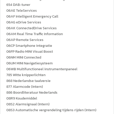
654 DAB-tuner
06AE TeleServices
06AF Intelligent Emergency Call
06AG eDrive Services
06AK ConnectedDrive Services
06AM Real Time Traffic Information
06AP Remote Services
06CP Smartphone integratie
06FP Radio MINI Visual Boost
06NM MINI Connected
06UM MINI Navigatiesysteem
06WB Multifunctioneel instrumentenpaneel
785 Witte knipperlichten
868 Nederlandse taalversie
877 Alarmcode (Intern)
886 Boordliteratuur Nederlands
08R9 Koudemiddel
08S2 Alarmsignaal (Intern)
08S3 Automatische vergrendeling tijdens rijden (Intern)