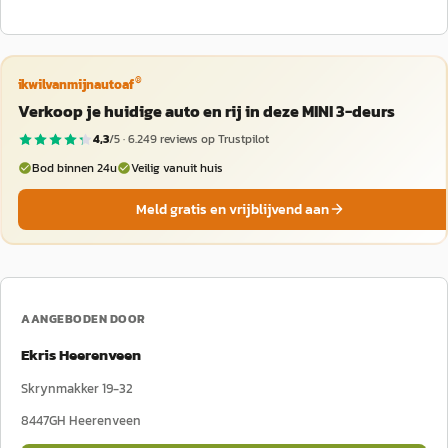
®
ikwilvanmijnautoaf
Verkoop je huidige auto en rij in deze MINI 3-deurs
4,3
/5 ·
6.249
reviews op Trustpilot
Bod binnen 24u
Veilig vanuit huis
Meld gratis en vrijblijvend aan
AANGEBODEN DOOR
Ekris Heerenveen
Skrynmakker 19-32
8447GH
Heerenveen