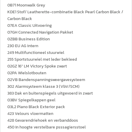
0B71 Moonwalk Grey
KDE1 Stof/ Leatherette-combinatie Black Pearl Carbon Black /
Carbon Black
07EA Classic Uitvoering
07GH Connected Navigation Pakket
0ZBB Business Edition
230 EU AG intern
249 Multifunctioneel stuurwiel
255 Sportstuurwiel met leder bekleed
02GZ 16" LM Victory Spoke zwart
02PA Wielslotbouten
02VB Bandenspanningsweergavesysteem
302 Alarmsysteem klasse 3 (VbV/SCM)
383 Dak en buitenspiegels uitgevoerd in zwart
03BV Spiegelkappen geel
03L2 Piano Black Exterior pack
423 Velours vloermatten
428 Gevarendriehoek en verbanddoos
450 In hoogte verstelbare psssagiersstoel