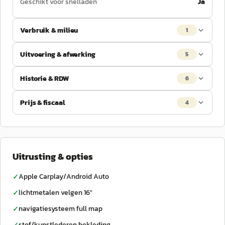
Geschikt voor snelladen
Ja
Verbruik & milieu
1
Uitvoering & afwerking
5
Historie & RDW
6
Prijs & fiscaal
4
Uitrusting & opties
Apple Carplay/Android Auto
✓
lichtmetalen velgen 16"
✓
navigatiesysteem full map
✓
stof/kunstlederen bekleding