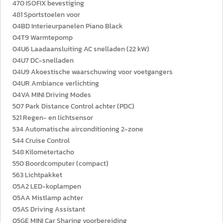
470 ISOFIX bevestiging
481 Sportstoelen voor
04BD Interieurpanelen Piano Black
04T9 Warmtepomp
04U6 Laadaansluiting AC snelladen (22 kW)
04U7 DC-snelladen
04U9 Akoestische waarschuwing voor voetgangers
04UR Ambiance verlichting
04VA MINI Driving Modes
507 Park Distance Control achter (PDC)
521 Regen- en lichtsensor
534 Automatische airconditioning 2-zone
544 Cruise Control
548 Kilometertacho
550 Boordcomputer (compact)
563 Lichtpakket
05A2 LED-koplampen
05AA Mistlamp achter
05AS Driving Assistant
05GE MINI Car Sharing voorbereiding