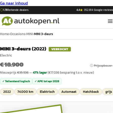
Ga naar inhoud
1.781
erkende dealers
4,4
·
352.814
Google-reviews
Home
›
Occasions
›
MINI
›
MINI 3-deurs
MINI 3-deurs
(
2022
)
VERKOCHT
Electric
€ 18.900
ⓘ Prijsopbouw
Nieuwprijs
€
35.936
—
47
% lager
(€
17.036
besparing t.o.v. nieuw)
✓ Tellerstand logisch
✓ APK tot
apr 2028
2022
74.000 km
Elektrisch
Automaat
Hatchback
grijs