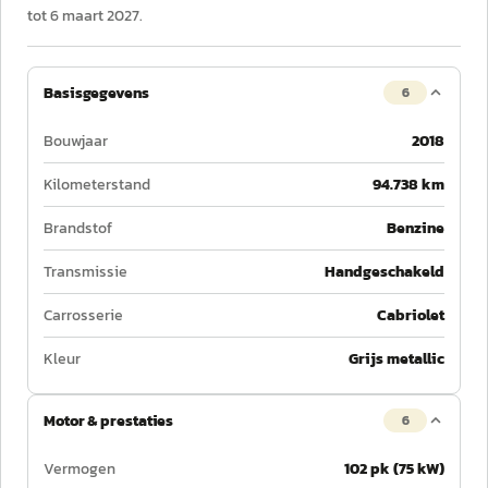
tot 6 maart 2027.
Basisgegevens
6
Bouwjaar
2018
Kilometerstand
94.738 km
Brandstof
Benzine
Transmissie
Handgeschakeld
Carrosserie
Cabriolet
Kleur
Grijs metallic
Motor & prestaties
6
Vermogen
102 pk (75 kW)