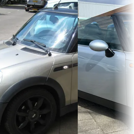
1.6 One
1.6 Cooper Pepper zeer net
€ 3.950
€ 3.650
v.a. € 84/mnd
v.a. € 77/mnd
Scherp geprijsd
Scherp geprijsd
2008 · 221.161 km · Benzine ·
2008 · 146.930 km · Benzin
Handgeschakeld
Handgeschakeld
Bosland Cars
· Rotterdam
evertvandentop.nl
· Ede
Bekijk aanbieding →
Bekijk aanbieding →
Vergelijk
Vergelijk