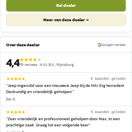
Bel dealer
Meer van deze dealer →
Over deze dealer
Google-reviews
4,4
78
reviews ·
H.A.I. B.V.
, Rijnsburg
6 maanden geleden
“
Jeep ingeruild voor een nieuwere Jeep bij de HAI. Erg tevreden!
Deskundig en vriendelijk geholpen.
”
Eer D.
9 maanden geleden
“
Zeer vriendelijk en professioneel geholpen door Max, in een
prachtige zaak. Graag tot een volgende keer
”