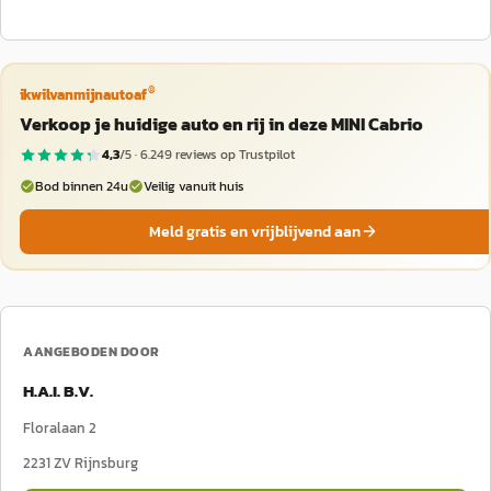
®
ikwilvanmijnautoaf
Verkoop je huidige auto en rij in deze MINI Cabrio
4,3
/5 ·
6.249
reviews op Trustpilot
Bod binnen 24u
Veilig vanuit huis
Meld gratis en vrijblijvend aan
AANGEBODEN DOOR
H.A.I. B.V.
Floralaan 2
2231 ZV
Rijnsburg