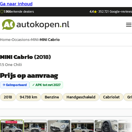
Ga naar inhoud
1.966
erkende dealers
4,4
·
352.721
Google-reviews
Home
›
Occasions
›
MINI
›
MINI Cabrio
MINI Cabrio
(
2018
)
1.5 One Chili
Prijs op aanvraag
✈ Geïmporteerd
✓ APK tot
mrt 2027
2018
94.738 km
Benzine
Handgeschakeld
Cabriolet
Gr
1
/
30