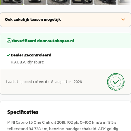
Ook zakelijk leasen mogelijk
Geverifieerd door
autokopen.nl
Dealer gecontroleerd
H.A.I. B.V. Rijnsburg
GECONTROLEERD ·
AUTOKOPEN.NL
Laatst gecontroleerd:
8 augustus 2026
· SINDS 1999 ·
Specificaties
MINI Cabrio 1.5 One Chili uit 2018, 102 pk, 0–100 km/u in 13,5 s,
tellerstand 94.738 km, benzine, handgeschakeld. APK geldig