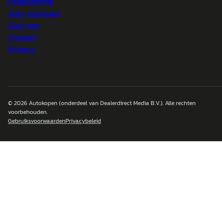
Financiering
Auto verkopen
Over ons
Contact
Privacy
© 2026
Autokopen
(onderdeel van Dealerdirect Media B.V.). Alle rechten
voorbehouden.
Gebruiksvoorwaarden
Privacybeleid