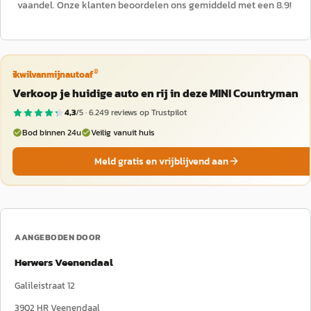
vaandel. Onze klanten beoordelen ons gemiddeld met een 8.9!
®
ikwilvanmijnautoaf
Verkoop je huidige auto en rij in deze MINI Countryman
4,3
/5 ·
6.249
reviews op Trustpilot
Bod binnen 24u
Veilig vanuit huis
Meld gratis en vrijblijvend aan
AANGEBODEN DOOR
Herwers Veenendaal
Galileistraat 12
3902 HR
Veenendaal