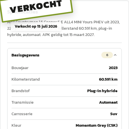
VERKOCHT
Specificaties
MINI Countryman 1.5 Cooper S E ALL4 MINI Yours PHEV uit 2023,
Verkocht op
15 juli 2026
220 pk, 0–100 km/u in 6,8 s, tellerstand 60.591 km, plug-in
hybride, automaat. APK geldig tot 15 maart 2027.
Basisgegevens
6
Bouwjaar
2023
Kilometerstand
60.591 km
Brandstof
Plug-in hybride
Transmissie
Automaat
Carrosserie
Suv
Kleur
Momentum Grey (C5K)