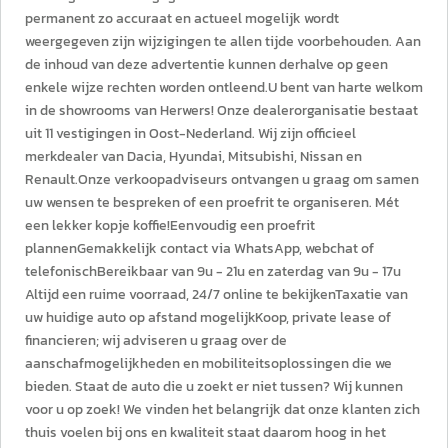
permanent zo accuraat en actueel mogelijk wordt
weergegeven zijn wijzigingen te allen tijde voorbehouden. Aan
de inhoud van deze advertentie kunnen derhalve op geen
enkele wijze rechten worden ontleend.U bent van harte welkom
in de showrooms van Herwers! Onze dealerorganisatie bestaat
uit 11 vestigingen in Oost-Nederland. Wij zijn officieel
merkdealer van Dacia, Hyundai, Mitsubishi, Nissan en
Renault.Onze verkoopadviseurs ontvangen u graag om samen
uw wensen te bespreken of een proefrit te organiseren. Mét
een lekker kopje koffie!Eenvoudig een proefrit
plannenGemakkelijk contact via WhatsApp, webchat of
telefonischBereikbaar van 9u - 21u en zaterdag van 9u - 17u
Altijd een ruime voorraad, 24/7 online te bekijkenTaxatie van
uw huidige auto op afstand mogelijkKoop, private lease of
financieren; wij adviseren u graag over de
aanschafmogelijkheden en mobiliteitsoplossingen die we
bieden. Staat de auto die u zoekt er niet tussen? Wij kunnen
voor u op zoek! We vinden het belangrijk dat onze klanten zich
thuis voelen bij ons en kwaliteit staat daarom hoog in het