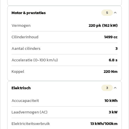
Motor & prestaties
5
Vermogen
220 pk (162 kW)
Cilinderinhoud
1499 cc
Aantal cilinders
3
Acceleratie (0-100 km/u)
6.8 s
Koppel
220 Nm
Elektrisch
3
Accucapaciteit
10 kWh
Laadvermogen (AC)
3 kW
Elektriciteitsverbruik
13 kWh/100km