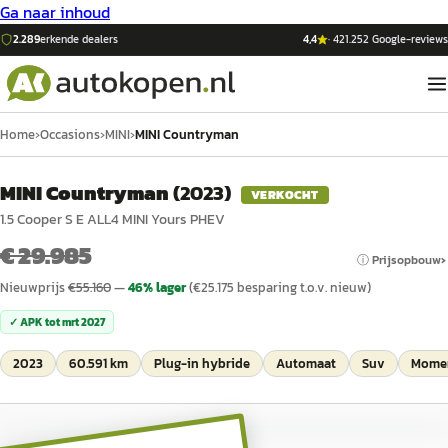
Ga naar inhoud
2.289
erkende dealers
4,4
·
421.252
Google-reviews
Home
›
Occasions
›
MINI
›
MINI Countryman
MINI Countryman
(
2023
)
VERKOCHT
1.5 Cooper S E ALL4 MINI Yours PHEV
€ 29.985
ⓘ Prijsopbouw
Nieuwprijs
€
55.160
—
46
% lager
(€
25.175
besparing t.o.v. nieuw)
✓ APK tot
mrt 2027
2023
60.591 km
Plug-in hybride
Automaat
Suv
Momen