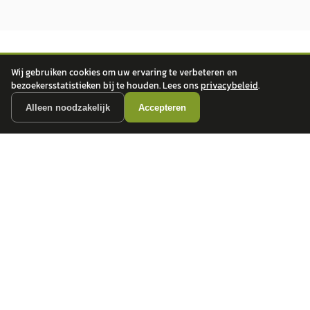
Wij gebruiken cookies om uw ervaring te verbeteren en
bezoekersstatistieken bij te houden. Lees ons
privacybeleid
.
Alleen noodzakelijk
Accepteren
autokopen.nl geeft geen financieel advies en is niet bevoegd om vragen over
financiële producten te beantwoorden. Wij verwijzen door naar erkende, AFM-
vergunde partners.
POPULAIRE MERKEN
Volkswagen
Vind jouw volgende auto bij
Toyota
betrouwbare dealers.
BMW
Mercedes-Benz
Audi