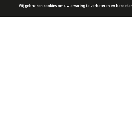
Wij gebruiken cookies om uw ervaring te verbeteren en bezoekers
autokopen.nl geeft geen financieel advies en is niet bevoegd om vragen