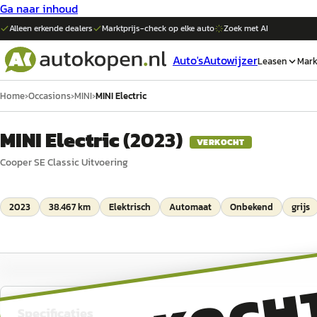
Ga naar inhoud
Alleen erkende dealers
Marktprijs-check op elke
auto
Zoek met AI
Auto's
Autowijzer
Leasen
Mark
Home
›
Occasions
›
MINI
›
MINI Electric
MINI Electric
(
2023
)
VERKOCHT
Cooper SE Classic Uitvoering
2023
38.467 km
Elektrisch
Automaat
Onbekend
grijs
Specificaties