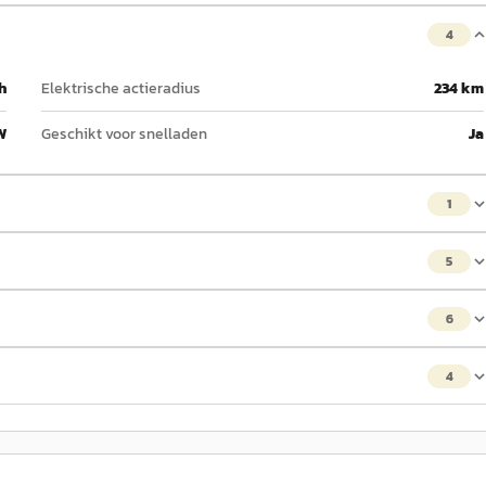
4
h
Elektrische actieradius
234 km
W
Geschikt voor snelladen
Ja
1
5
6
4