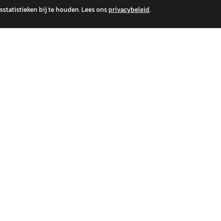
statistieken bij te houden. Lees ons
privacybeleid
.
 over financiële producten te beantwoorden. Wij verwijzen door naar erkende, AFM-v