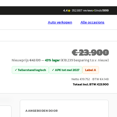
4,4
·
352.887
reviews
Sinds
1999
Auto
verkopen
Alle occasions
€ 23.900
Nieuwprijs
€
42.139
—
43
% lager
(€
18.239
besparing t.o.v. nieuw)
✓ Tellerstand logisch
✓ APK tot
mei 2027
Label
A
Netto €
19.752
·
BTW €
4.148
Totaal incl. BTW: €
23.900
AANGEBODEN DOOR