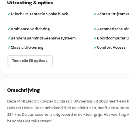
Uitrusting & opties
17 inch LM Tentacle Spoke black
Achteruitrijcame
✓
✓
Ambiance verlichting
Automatische air
✓
✓
Bandenspanningsweergavesysteem
Boordcomputer (
✓
✓
Classic Uitvoering
Comfort Access
✓
✓
Toon alle 58 opties ↓
Omschrijving
Deze MINI Electric Cooper SE Classic Uitvoering uit 2023 heeft een
Huis ter Heide. Deze onbekend rijdt op elektrisch, heeft een automa
234 km. De carrosserie is uitgevoerd in de kleur grijs. Het voertui
beoordeelde tellerstand.