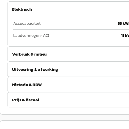
Elektrisch
Accucapaciteit
33 kW
Laadvermogen (AC)
11 k
Verbruik & milieu
Uitvoering & afwerking
Historie & RDW
Prijs & fiscaal