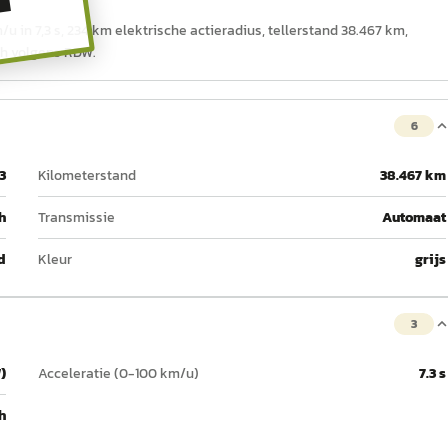
T
/u in 7,3 s, 234 km elektrische actieradius, tellerstand 38.467 km,
sch volgens RDW.
6
3
Kilometerstand
38.467 km
h
Transmissie
Automaat
d
Kleur
grijs
3
)
Acceleratie (0-100 km/u)
7.3 s
h