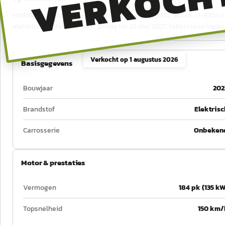
VERKOCH
MINI Electric Cooper SE Classic Uitvoering uit 2023, 184 pk, 0–100 km
elektrisch, automaat. APK geldig tot 26 mei 2027, tellerstand logi
Verkocht op
1 augustus 2026
Basisgegevens
Bouwjaar
202
Brandstof
Elektrisc
Carrosserie
Onbeken
Motor & prestaties
Vermogen
184 pk (135 kW
Topsnelheid
150 km/