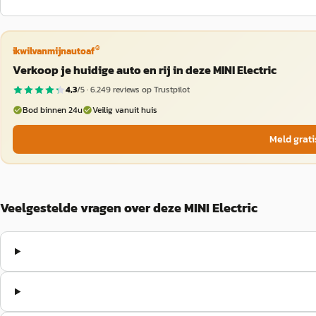
®
ikwilvanmijnautoaf
Verkoop je huidige auto en rij in deze MINI Electric
4,3
/5 ·
6.249
reviews op Trustpilot
Bod binnen 24u
Veilig vanuit huis
Meld grati
Veelgestelde vragen over deze MINI Electric